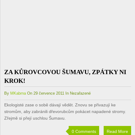
ZA KŮROVCOVOU ŠUMAVU, ZPÁTKY NI
KROK!
By
MKabrna
On 29 července 2011 In Nezařazené
Ekologisté zase o sobě dávají vědět. Znovu se přivazují ke
stromům, aby zabránili dřevorubcům pokácet napadené stromy.
Zřejmě si přejí uschlou Šumavu.
0 Comments
Read More