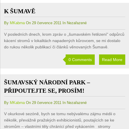
K ŠUMAVĚ
By
MKabrna
On 29 července 2011 In Nezařazené
V posledních dnech, krom zpráv o „šumavském řetězení“ odpůrců
kácení stromů v lokalitách napadených kůrovcem, se mi dostalo
do rukou několik publikací či článků věnovaných Šumavě.
0 Comments
Read More
ŠUMAVSKÝ NÁRODNÍ PARK –
PŘIPOUTEJTE SE, PROSÍM!
By
MKabrna
On 29 července 2011 In Nezařazené
V okurkové sezóně, bych se tomu nebývalému zájmu médii o
několik, převážně pražských exhibicionistů, poutajících se ke
stromům – vlastními těly chránící před vykácením stromy