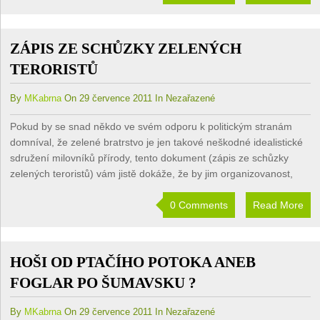
ZÁPIS ZE SCHŮZKY ZELENÝCH
TERORISTŮ
By
MKabrna
On 29 července 2011 In Nezařazené
Pokud by se snad někdo ve svém odporu k politickým stranám
domníval, že zelené bratrstvo je jen takové neškodné idealistické
sdružení milovníků přírody, tento dokument (zápis ze schůzky
zelených teroristů) vám jistě dokáže, že by jim organizovanost,
0 Comments
Read More
HOŠI OD PTAČÍHO POTOKA ANEB
FOGLAR PO ŠUMAVSKU ?
By
MKabrna
On 29 července 2011 In Nezařazené