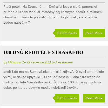
Ptačí potok, Na Ztraceném… Zmírající lesy a slatě, panenská
příroda a úřední zloduši, statečný boj čestných hochů s místními
chamtivci….Není to jak další příběh z foglarovek, které teprve
budou napsány ?
0 Comments
Read More
100 DNŮ ŘEDITELE STRÁSKÉHO
By
MKabrna
On 29 července 2011 In Nezařazené
aneb Kdo má na Šumavě ekonomické zájmyAniž by si toho někdo
všiml, nedávno uplynulo 100 dní od nástupu Jana Stráského do
funkce ředitele Národního parku Šumava. 100 dní je symbolická
doba, po kterou obvykle média nekritizují člověka
0 Comments
Read More