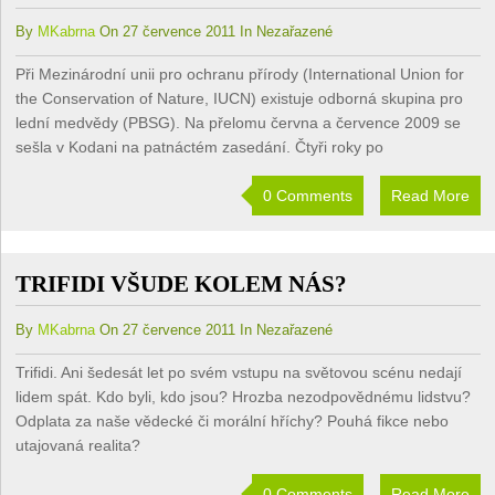
By
MKabrna
On 27 července 2011 In Nezařazené
Při Mezinárodní unii pro ochranu přírody (International Union for
the Conservation of Nature, IUCN) existuje odborná skupina pro
lední medvědy (PBSG). Na přelomu června a července 2009 se
sešla v Kodani na patnáctém zasedání. Čtyři roky po
0 Comments
Read More
TRIFIDI VŠUDE KOLEM NÁS?
By
MKabrna
On 27 července 2011 In Nezařazené
Trifidi. Ani šedesát let po svém vstupu na světovou scénu nedají
lidem spát. Kdo byli, kdo jsou? Hrozba nezodpovědnému lidstvu?
Odplata za naše vědecké či morální hříchy? Pouhá fikce nebo
utajovaná realita?
0 Comments
Read More