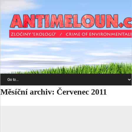
Měsíční archiv:
Červenec 2011