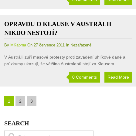
OPRAVDU O KLAUSE V AUSTRÁLII
NIKDO NESTOJÍ?
By
MKabrna
On 27 července 2011 In Nezařazené
V Austrálii zuří masové protesty proti zavádění uhlíkové daně a
průzkumy ukazují, že většina Australanů stojí za Klausem.
0 Comments
Read More
1
2
3
SEARCH