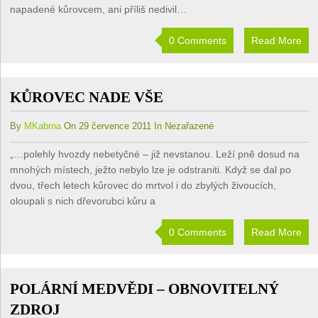
napadené kůrovcem, ani příliš nedivil…
0 Comments
Read More
KŮROVEC NADE VŠE
By
MKabrna
On 29 července 2011 In Nezařazené
„…polehly hvozdy nebetyčné – již nevstanou. Leží pně dosud na
mnohých místech, ježto nebylo lze je odstraniti. Když se dal po
dvou, třech letech kůrovec do mrtvol i do zbylých živoucích,
oloupali s nich dřevorubci kůru a
0 Comments
Read More
POLÁRNÍ MEDVĚDI – OBNOVITELNÝ
ZDROJ