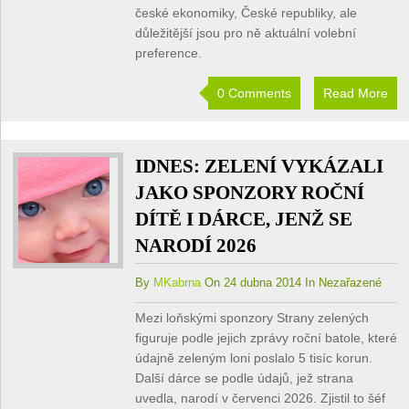
české ekonomiky, České republiky, ale
důležitější jsou pro ně aktuální volební
preference.
0 Comments
Read More
IDNES: ZELENÍ VYKÁZALI
JAKO SPONZORY ROČNÍ
DÍTĚ I DÁRCE, JENŽ SE
NARODÍ 2026
By
MKabrna
On 24 dubna 2014 In Nezařazené
Mezi loňskými sponzory Strany zelených
figuruje podle jejich zprávy roční batole, které
údajně zeleným loni poslalo 5 tisíc korun.
Další dárce se podle údajů, jež strana
uvedla, narodí v červenci 2026. Zjistil to šéf