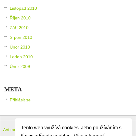
Listopad 2010
Říjen 2010
Září 2010
Srpen 2010
Únor 2010
Leden 2010
Únor 2009
META
Přihlásit se
Tento web využívá cookies. Jeho používáním s
Antimeloun – komouši dneška
Copyright © 2026.
tím vyjadřujete souhlas.
Více informací.