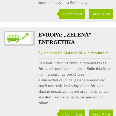
kontrolního výboru Sněmovny
0 Comments
Read More
EVROPA: „ZELENÁ“
ENERGETIKA
By
MKabrna
On 24 dubna 2014 In Nezařazené
Bohumír Žídek: Příznivci a popírači zákazu
žárovek bloudí v temnotách. Stále častěji se
nám fanoušci Evropské unie
a lidé vydělávající na „zelené energetice“
snaží namluvit, že žádný zákaz žárovek
vlastně neexistuje. Jejich argumenty se ale
soustředí zejména na to, že neexistující
zákaz
0 Comments
Read More