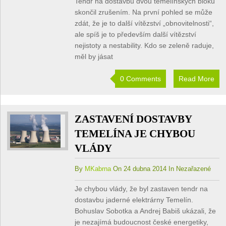
Tendr na dostavbu dvou temelínských bloků
skončil zrušením. Na první pohled se může
zdát, že je to další vítězství „obnovitelnosti“,
ale spíš je to především další vítězství
nejistoty a nestability. Kdo se zeleně raduje,
měl by jásat
0 Comments
Read More
ZASTAVENÍ DOSTAVBY
TEMELÍNA JE CHYBOU
VLÁDY
By
MKabrna
On 24 dubna 2014 In Nezařazené
Je chybou vlády, že byl zastaven tendr na
dostavbu jaderné elektrárny Temelín.
Bohuslav Sobotka a Andrej Babiš ukázali, že
je nezajímá budoucnost české energetiky,