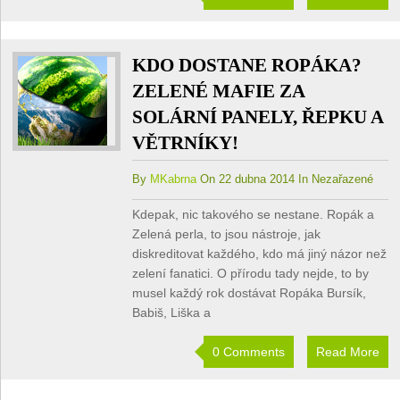
KDO DOSTANE ROPÁKA?
ZELENÉ MAFIE ZA
SOLÁRNÍ PANELY, ŘEPKU A
VĚTRNÍKY!
By
MKabrna
On 22 dubna 2014 In Nezařazené
Kdepak, nic takového se nestane. Ropák a
Zelená perla, to jsou nástroje, jak
diskreditovat každého, kdo má jiný názor než
zelení fanatici. O přírodu tady nejde, to by
musel každý rok dostávat Ropáka Bursík,
Babiš, Liška a
0 Comments
Read More