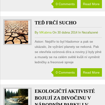
0 Comments
Read More
TEĎ FRČÍ SUCHO
By
MKabrna
On 30 dubna 2014 In Nezařazené
Aston: Nejdřív to byl hladomor a pak se
ukázalo, že vyžrání planety se nekoná. Pak
se otevřela ozónová díra a noviny jí byly plné
a musely se na celém světě kvůli ní vyměnit
ledničky a freonové spreje
0 Comments
Read More
EKOLOGIČTÍ AKTIVISTÉ
BOJUJÍ ZA DIVOČINU V
NÁRODNÍM PARKU I V