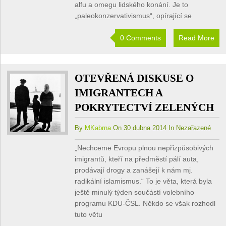
alfu a omegu lidského konání. Je to
„paleokonzervativismus“, opírající se
0 Comments
Read More
OTEVŘENÁ DISKUSE O
IMIGRANTECH A
POKRYTECTVÍ ZELENÝCH
By
MKabrna
On 30 dubna 2014 In Nezařazené
„Nechceme Evropu plnou nepřizpůsobivých
imigrantů, kteří na předměstí pálí auta,
prodávají drogy a zanášejí k nám mj.
radikální islamismus.“ To je věta, která byla
ještě minulý týden součástí volebního
programu KDU-ČSL. Někdo se však rozhodl
tuto větu