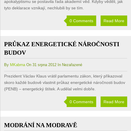
apokalyptismu se postavila řada akademií věd. Kdyby věděli, jak
tyto deklarace vznikají, nechlubili by se tím.
0 Comments
Read More
PRŮKAZ ENERGETICKÉ NÁROČNOSTI
BUDOV
By
MKabrna
On 31 srpna 2012 In Nezařazené
Prezident Václav Klaus vrátil parlamentu zákon, který přikazoval
skoro každé budově vlastnit průkaz energetické náročnosti budov
(PENB) – energetický štítek. A udělal velmi dobře.
0 Comments
Read More
MODRÁNÍ NA MODRAVĚ