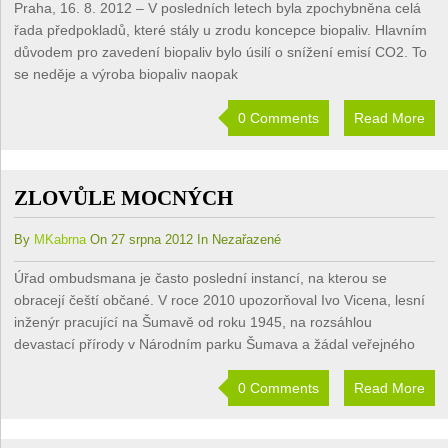
Praha, 16. 8. 2012 – V posledních letech byla zpochybněna celá
řada předpokladů, které stály u zrodu koncepce biopaliv. Hlavním
důvodem pro zavedení biopaliv bylo úsilí o snížení emisí CO2. To
se neděje a výroba biopaliv naopak
0 Comments
Read More
ZLOVŮLE MOCNÝCH
By
MKabrna
On 27 srpna 2012 In Nezařazené
Úřad ombudsmana je často poslední instancí, na kterou se
obracejí čeští občané. V roce 2010 upozorňoval Ivo Vicena, lesní
inženýr pracující na Šumavě od roku 1945, na rozsáhlou
devastací přírody v Národním parku Šumava a žádal veřejného
0 Comments
Read More