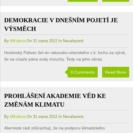
DEMOKRACIE V DNEŠNÍM POJETÍ JE
VÝSMĚCH
By
MKabrna
On 31 srpna 2012 In Nezařazené
Hostinský Palivec šel do rakousko-uherského c.k. lochu za výrok,
že na císaře pána sraly mouchy. Tedy na jeho obraz.
0 Comments
Read More
PROHLÁŠENÍ AKADEMIE VĚD KE
ZMĚNÁM KLIMATU
By
MKabrna
On 31 srpna 2012 In Nezařazené
Alarmisté rádi zdůrazňují, že na podporu klimatického