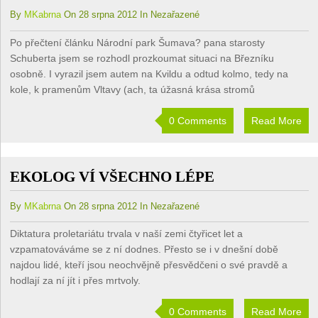
By
MKabrna
On 28 srpna 2012 In Nezařazené
Po přečtení článku Národní park Šumava? pana starosty
Schuberta jsem se rozhodl prozkoumat situaci na Březníku
osobně. I vyrazil jsem autem na Kvildu a odtud kolmo, tedy na
kole, k pramenům Vltavy (ach, ta úžasná krása stromů
0 Comments
Read More
EKOLOG VÍ VŠECHNO LÉPE
By
MKabrna
On 28 srpna 2012 In Nezařazené
Diktatura proletariátu trvala v naší zemi čtyřicet let a
vzpamatováváme se z ní dodnes. Přesto se i v dnešní době
najdou lidé, kteří jsou neochvějně přesvědčeni o své pravdě a
hodlají za ní jít i přes mrtvoly.
0 Comments
Read More