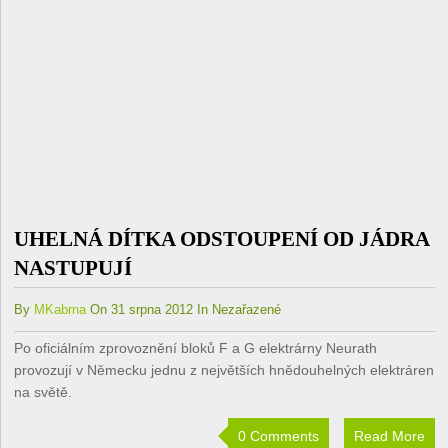
UHELNÁ DÍTKA ODSTOUPENÍ OD JÁDRA
NASTUPUJÍ
By
MKabrna
On 31 srpna 2012 In Nezařazené
Po oficiálním zprovoznění bloků F a G elektrárny Neurath
provozují v Německu jednu z největších hnědouhelných elektráren
na světě.
0 Comments
Read More