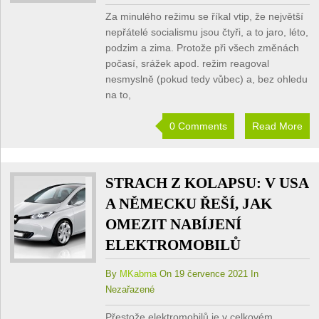
Za minulého režimu se říkal vtip, že největší
nepřátelé socialismu jsou čtyři, a to jaro, léto,
podzim a zima. Protože při všech změnách
počasí, srážek apod. režim reagoval
nesmyslně (pokud tedy vůbec) a, bez ohledu
na to,
0 Comments
Read More
STRACH Z KOLAPSU: V USA
A NĚMECKU ŘEŠÍ, JAK
OMEZIT NABÍJENÍ
ELEKTROMOBILŮ
By
MKabrna
On 19 července 2021 In
Nezařazené
Přestože elektromobilů je v celkovém