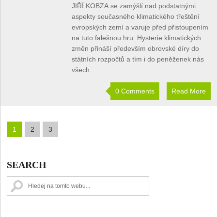
JIŘÍ KOBZA se zamýšlí nad podstatnými
aspekty současného klimatického třeštění
evropských zemí a varuje před přistoupením
na tuto falešnou hru. Hysterie klimatických
změn přináší především obrovské díry do
státních rozpočtů a tím i do peněženek nás
všech.
0 Comments
Read More
1
2
3
SEARCH