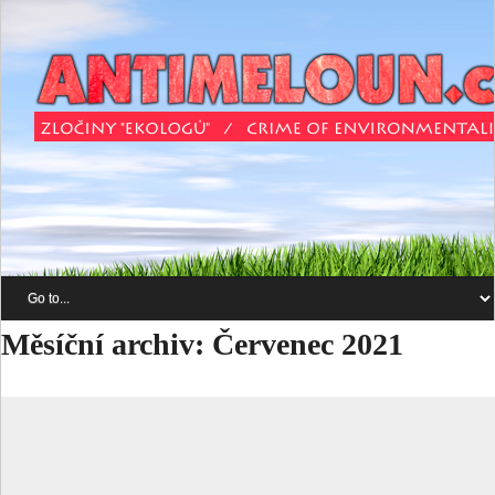
Měsíční archiv:
Červenec 2021