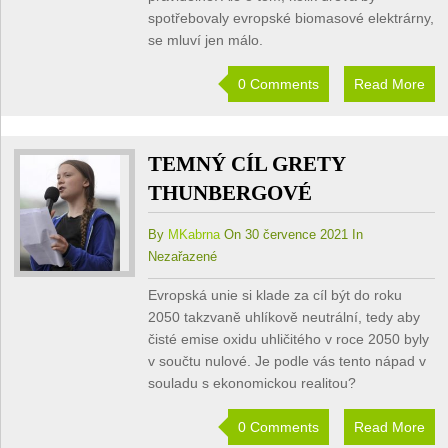
spotřebovaly evropské biomasové elektrárny,
se mluví jen málo.
0 Comments
Read More
TEMNÝ CÍL GRETY
THUNBERGOVÉ
By
MKabrna
On 30 července 2021 In
Nezařazené
Evropská unie si klade za cíl být do roku
2050 takzvaně uhlíkově neutrální, tedy aby
čisté emise oxidu uhličitého v roce 2050 byly
v součtu nulové. Je podle vás tento nápad v
souladu s ekonomickou realitou?
0 Comments
Read More