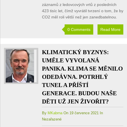
záznamů z ledovcových vrtů z posledních
423 tisíc let, čímž vyvrátil tvrzení o tom, že by
CO2 měl roli větší než jen zanedbatelnou.
0 Comments
Read More
KLIMATICKÝ BYZNYS:
UMĚLE VYVOLANÁ
PANIKA. KLIMA SE MĚNILO
ODEDÁVNA. POTRHLÝ
TUNEL A PŘÍŠTÍ
GENERACE. BUDOU NAŠE
DĚTI UŽ JEN ŽIVOŘIT?
By
MKabrna
On 19 července 2021 In
Nezařazené