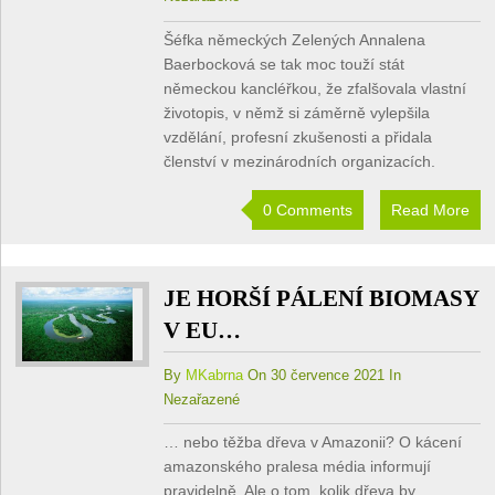
Šéfka německých Zelených Annalena
Baerbocková se tak moc touží stát
německou kancléřkou, že zfalšovala vlastní
životopis, v němž si záměrně vylepšila
vzdělání, profesní zkušenosti a přidala
členství v mezinárodních organizacích.
0 Comments
Read More
JE HORŠÍ PÁLENÍ BIOMASY
V EU…
By
MKabrna
On 30 července 2021 In
Nezařazené
… nebo těžba dřeva v Amazonii? O kácení
amazonského pralesa média informují
pravidelně. Ale o tom, kolik dřeva by