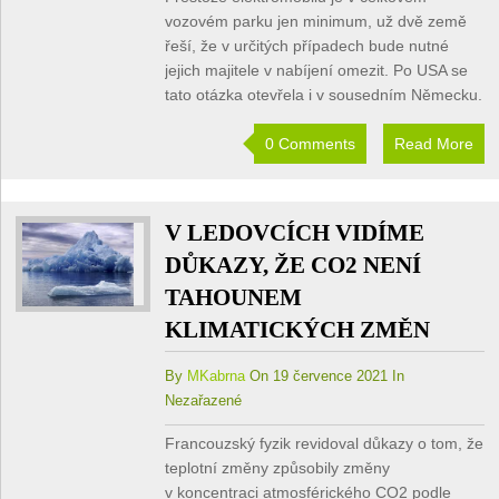
vozovém parku jen minimum, už dvě země
řeší, že v určitých případech bude nutné
jejich majitele v nabíjení omezit. Po USA se
tato otázka otevřela i v sousedním Německu.
0 Comments
Read More
V LEDOVCÍCH VIDÍME
DŮKAZY, ŽE CO2 NENÍ
TAHOUNEM
KLIMATICKÝCH ZMĚN
By
MKabrna
On 19 července 2021 In
Nezařazené
Francouzský fyzik revidoval důkazy o tom, že
teplotní změny způsobily změny
v koncentraci atmosférického CO2 podle