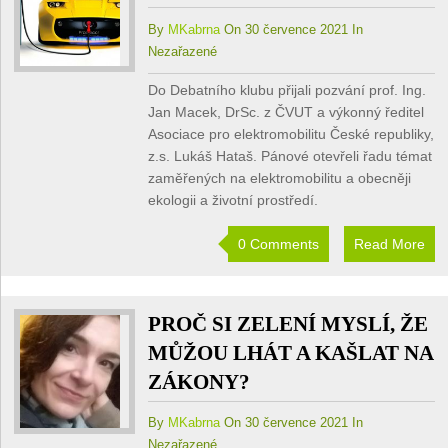
By
MKabrna
On 30 července 2021 In
Nezařazené
Do Debatního klubu přijali pozvání prof. Ing.
Jan Macek, DrSc. z ČVUT a výkonný ředitel
Asociace pro elektromobilitu České republiky,
z.s. Lukáš Hataš. Pánové otevřeli řadu témat
zaměřených na elektromobilitu a obecněji
ekologii a životní prostředí.
0 Comments
Read More
PROČ SI ZELENÍ MYSLÍ, ŽE
MŮŽOU LHÁT A KAŠLAT NA
ZÁKONY?
By
MKabrna
On 30 července 2021 In
Nezařazené