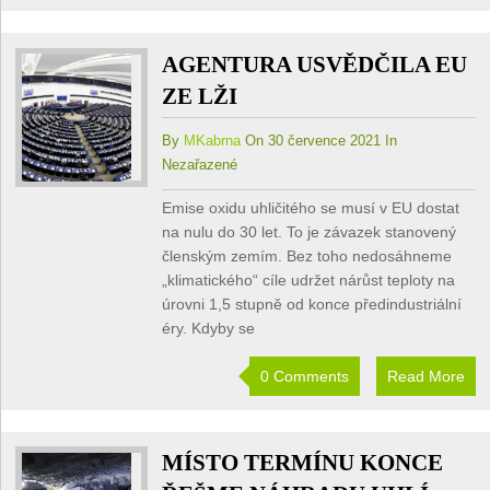
AGENTURA USVĚDČILA EU
ZE LŽI
By
MKabrna
On 30 července 2021 In
Nezařazené
Emise oxidu uhličitého se musí v EU dostat
na nulu do 30 let. To je závazek stanovený
členským zemím. Bez toho nedosáhneme
„klimatického“ cíle udržet nárůst teploty na
úrovni 1,5 stupně od konce předindustriální
éry. Kdyby se
0 Comments
Read More
MÍSTO TERMÍNU KONCE