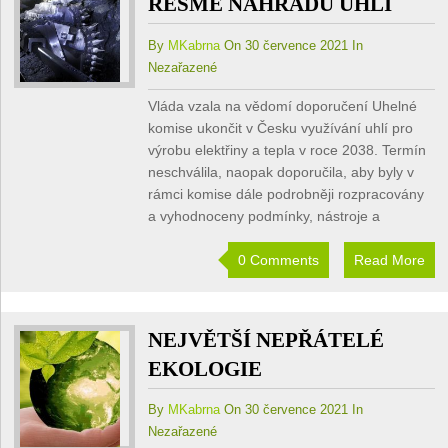
ŘEŠME NÁHRADU UHLÍ
By
MKabrna
On 30 července 2021 In
Nezařazené
Vláda vzala na vědomí doporučení Uhelné
komise ukončit v Česku využívání uhlí pro
výrobu elektřiny a tepla v roce 2038. Termín
neschválila, naopak doporučila, aby byly v
rámci komise dále podrobněji rozpracovány
a vyhodnoceny podmínky, nástroje a
0 Comments
Read More
NEJVĚTŠÍ NEPŘÁTELÉ
EKOLOGIE
By
MKabrna
On 30 července 2021 In
Nezařazené