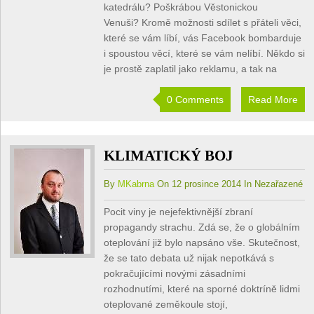
katedrálu? Poškrábou Věstonickou
Venuši? Kromě možnosti sdílet s přáteli věci,
které se vám líbí, vás Facebook bombarduje
i spoustou věcí, které se vám nelíbí. Někdo si
je prostě zaplatil jako reklamu, a tak na
0 Comments
Read More
KLIMATICKÝ BOJ
By
MKabrna
On 12 prosince 2014 In Nezařazené
Pocit viny je nejefektivnější zbraní
propagandy strachu. Zdá se, že o globálním
oteplování již bylo napsáno vše. Skutečnost,
že se tato debata už nijak nepotkává s
pokračujícími novými zásadními
rozhodnutími, které na sporné doktríně lidmi
oteplované zeměkoule stojí,