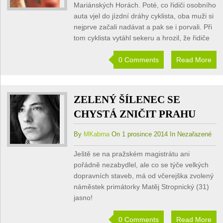
Mariánských Horách. Poté, co řidiči osobního
auta vjel do jízdní dráhy cyklista, oba muži si
nejprve začali nadávat a pak se i porvali. Při
tom cyklista vytáhl sekeru a hrozil, že řidiče
0 Comments
Read More
ZELENÝ ŠÍLENEC SE
CHYSTÁ ZNIČIT PRAHU
By
MKabrna
On 1 prosince 2014 In Nezařazené
Ještě se na pražském magistrátu ani
pořádně nezabydlel, ale co se týče velkých
dopravních staveb, má od včerejška zvolený
náměstek primátorky Matěj Stropnický (31)
jasno!
0 Comments
Read More