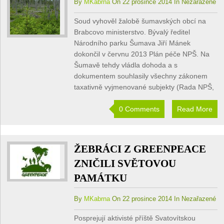
By
MKabrna
On 22 prosince 2014 In Nezařazené
Soud vyhověl žalobě šumavských obcí na
Brabcovo ministerstvo. Bývalý ředitel
Národního parku Šumava Jiří Mánek
dokončil v červnu 2013 Plán péče NPŠ. Na
Šumavě tehdy vládla dohoda a s
dokumentem souhlasily všechny zákonem
taxativně vyjmenované subjekty (Rada NPŠ,
0 Comments
Read More
ŽEBRÁCI Z GREENPEACE
ZNIČILI SVĚTOVOU
PAMÁTKU
By
MKabrna
On 22 prosince 2014 In Nezařazené
Posprejují aktivisté příště Svatovítskou