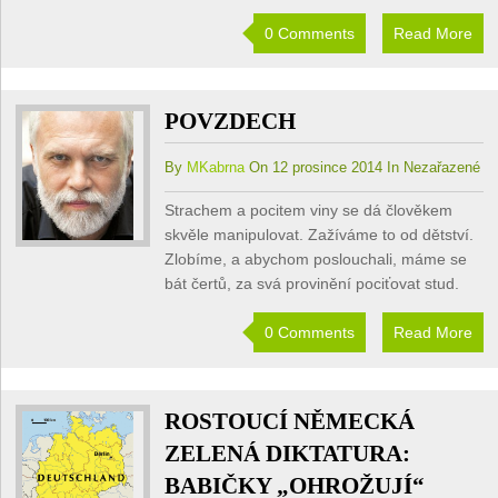
0 Comments
Read More
POVZDECH
By
MKabrna
On 12 prosince 2014 In Nezařazené
Strachem a pocitem viny se dá člověkem
skvěle manipulovat. Zažíváme to od dětství.
Zlobíme, a abychom poslouchali, máme se
bát čertů, za svá provinění pociťovat stud.
0 Comments
Read More
ROSTOUCÍ NĚMECKÁ
ZELENÁ DIKTATURA:
BABIČKY „OHROŽUJÍ“