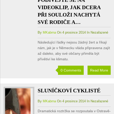
VIDEOKLIP, JAK DCERA
PŘI SOULOŽI NACHYTÁ
SVÉ RODIČE A…
By
MKabrna
On 4 prosince 2014 In Nezařazené
Následující řádky nejsou žádný žert a říkají
nám, jak je v Německu vláda připravena zajít
až daleko, aby své občany přiměla být
přívětiví ke klimatu.
0 Comments
Read More
SLUNÍČKOVÍ CYKLISTÉ
By
MKabrna
On 4 prosince 2014 In Nezařazené
Dramatická roztržka se rozpoutala v Ostravě-