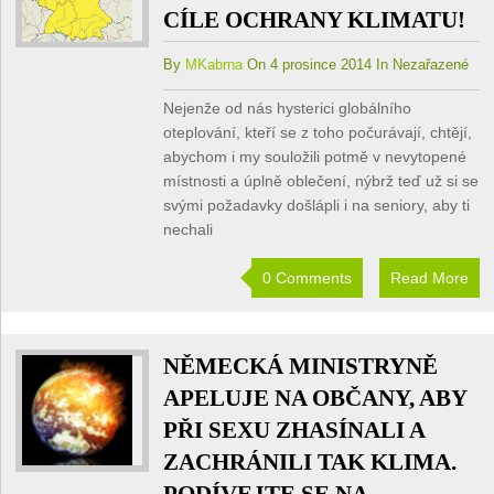
CÍLE OCHRANY KLIMATU!
By
MKabrna
On 4 prosince 2014 In Nezařazené
Nejenže od nás hysterici globálního
oteplování, kteří se z toho počurávají, chtějí,
abychom i my souložili potmě v nevytopené
místnosti a úplně oblečení, nýbrž teď už si se
svými požadavky došlápli i na seniory, aby ti
nechali
0 Comments
Read More
NĚMECKÁ MINISTRYNĚ
APELUJE NA OBČANY, ABY
PŘI SEXU ZHASÍNALI A
ZACHRÁNILI TAK KLIMA.
PODÍVEJTE SE NA