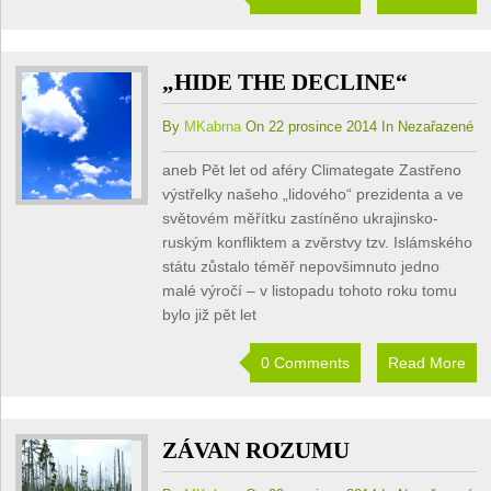
„HIDE THE DECLINE“
By
MKabrna
On 22 prosince 2014 In Nezařazené
aneb Pět let od aféry Climategate Zastřeno
výstřelky našeho „lidového“ prezidenta a ve
světovém měřítku zastíněno ukrajinsko-
ruským konfliktem a zvěrstvy tzv. Islámského
státu zůstalo téměř nepovšimnuto jedno
malé výročí – v listopadu tohoto roku tomu
bylo již pět let
0 Comments
Read More
ZÁVAN ROZUMU