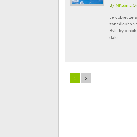
By
MKabrna
On
Je dobře, že 
zanedlouho vs
Bylo by o nich
dále.
1
2