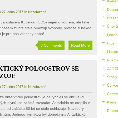
Květe
Duben
 27 ledna 2017 In Nezařazené
Březe
Jaroslavem Kuberou (ODS) nejen o kouření, ale také
Únor 
 v našem životě stále omezují svobody, protože si někdo
co je pro nás všechny dobré.
Leden
Prosin
0 Comments
Read More
Listop
Říjen 
KTICKÝ POLOOSTROV SE
Září 2
ZUJE
Srpen
Červe
 27 ledna 2017 In Nezařazené
Červe
že Antarktický poloostrov je nejrychleji se ohřívající
Květe
ých plynů, se začíná rozpadat. Antarktida se oteplila v
í, ale od začátku 80.let se stále ochlazuje. Navzdory
Duben
lynům. Jedinou výjimkou byl donedávna Antarktický