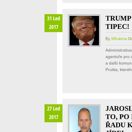
TRUMP
31 Led
TIPEC!
2017
By
MKabrna
On
Administrativ
agentuře pro o
a další komuni
Pruitta, které
JAROSL
27 Led
TO, PO
2017
ŘADU 