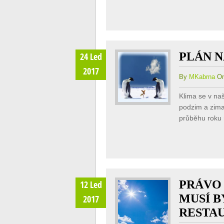
PLÁN 
24 Led
2017
By
MKabrna
On
Klima se v naš
podzim a zima.
průběhu roku 
PRÁVO 
12 Led
MUSÍ B
2017
RESTA