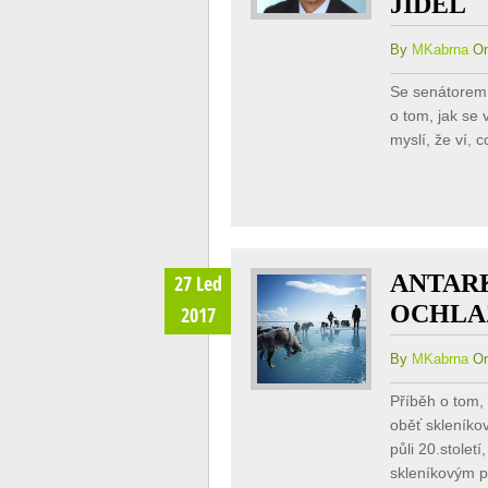
JÍDEL
By
MKabrna
On
Se senátorem 
o tom, jak se
myslí, že ví, 
ANTAR
27 Led
OCHLA
2017
By
MKabrna
On
Příběh o tom, 
oběť skleníkov
půli 20.stolet
skleníkovým p