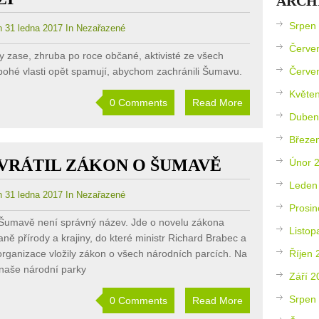
ARCH
Srpen
 31 ledna 2017 In Nezařazené
Červe
dy zase, zhruba po roce občané, aktivisté ze všech
bohé vlasti opět spamují, abychom zachránili Šumavu.
Červe
Květe
0 Comments
Read More
Duben
Březe
VRÁTIL ZÁKON O ŠUMAVĚ
Únor 
Leden
 31 ledna 2017 In Nezařazené
Prosin
Šumavě není správný název. Jde o novelu zákona
Listop
ně přírody a krajiny, do které ministr Richard Brabec a
 organizace vložily zákon o všech národních parcích. Na
Říjen 
naše národní parky
Září 2
Srpen
0 Comments
Read More