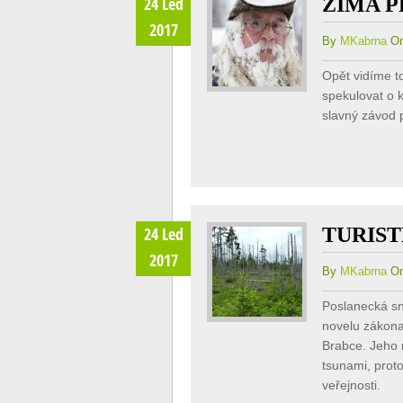
ZIMA 
24 Led
2017
By
MKabrna
On
Opět vidíme t
spekulovat o 
slavný závod p
TURIST
24 Led
2017
By
MKabrna
On
Poslanecká sn
novelu zákona 
Brabce. Jeho
tsunami, prot
veřejnosti.