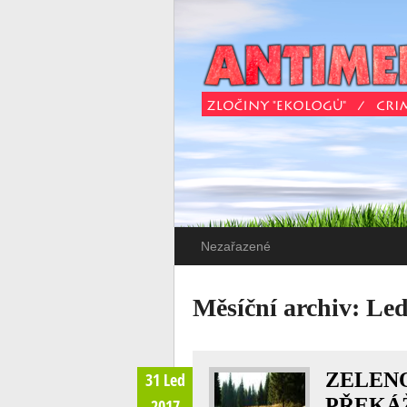
Nezařazené
Měsíční archiv:
Led
ZELENO
31 Led
PŘEKÁ
2017