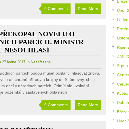
Březe
0 Comments
Read More
Únor 
Leden
Prosin
 PŘEKOPAL NOVELU O
Listop
ÍCH PARCÍCH. MINISTR
Říjen 
C NESOUHLASÍ
Září 2
 27 ledna 2017 In Nezařazené
Srpen
rodních parcích budou muset poslanci hlasovat znovu.
Červe
novelu o ochraně přírody a krajiny do Sněmovny, chce
Červe
práva obcí v národních parcích. Odmítl ale uvolnění
eje pozemků v zastavěných oblastech
Květe
Duben
0 Comments
Read More
Březe
Únor 