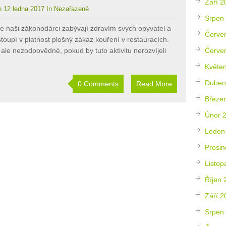
Září 2
 12 ledna 2017 In Nezařazené
Srpen
se naši zákonodárci zabývají zdravím svých obyvatel a
Červe
toupí v platnost plošný zákaz kouření v restauracích.
Červe
 ale nezodpovědné, pokud by tuto aktivitu nerozvíjeli
Květe
Duben
0 Comments
Read More
Březe
Únor 
Leden
Prosin
Listop
Říjen 
Září 2
Srpen