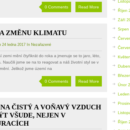
Listop
0 Comments
Read More
Říjen 
Září 2
Srpen
NA ZMĚNU KLIMATU
Červe
 24 ledna 2017 In Nezařazené
Červe
í zemi mění čtyřikrát do roka a jmenuje se to jaro, léto,
Květe
 Naučili jsme se na to reagovat a náš životní styl se v
Duben
mění. Jelikož jsme území na
Březe
0 Comments
Read More
Únor 
Leden
Prosin
NA ČISTÝ A VOŇAVÝ VZDUCH
Listop
ÝT VŠUDE, NEJEN V
URACÍCH
Říjen 