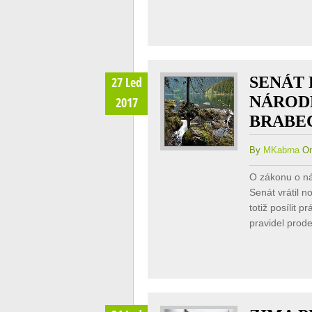
SENÁT
27 Led
NÁRODN
2017
BRABE
By
MKabrna
On
O zákonu o ná
Senát vrátil 
totiž posílit 
pravidel prod