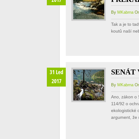
By
MKabrna
On
Tak a je to ta
koutů naší ne
SENÁT 
31 Led
2017
By
MKabrna
On
Ano, zákon o 
114/92 o ochra
ekologistické
argument, že 