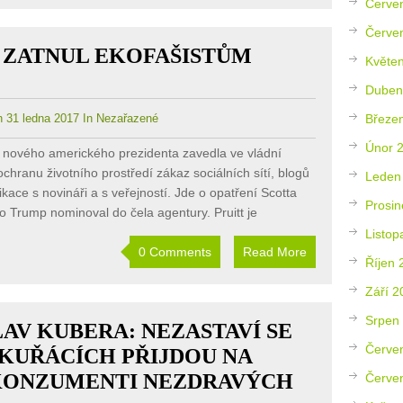
Červe
Červe
 ZATNUL EKOFAŠISTŮM
Květe
Duben
 31 ledna 2017 In Nezařazené
Březe
Únor 
a nového amerického prezidenta zavedla ve vládní
chranu životního prostředí zákaz sociálních sítí, blogů
Leden
kace s novináři a s veřejností. Jde o opatření Scotta
Prosin
ho Trump nominoval do čela agentury. Pruitt je
Listop
0 Comments
Read More
Říjen 
Září 2
Srpen
AV KUBERA: NEZASTAVÍ SE
Červe
 KUŘÁCÍCH PŘIJDOU NA
KONZUMENTI NEZDRAVÝCH
Červe