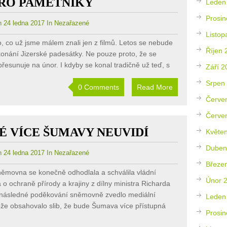
PRO PAMĚTNÍKY
Leden
Prosin
 24 ledna 2017 In Nezařazené
Listop
o, co už jsme málem znali jen z filmů. Letos se nebude
Říjen 
konání Jizerské padesátky. Ne pouze proto, že se
řesunuje na únor. I kdyby se konal tradičně už teď, s
Září 2
Srpen
0 Comments
Read More
Červe
Červe
É VÍCE ŠUMAVY NEUVIDÍ
Květe
Duben
 24 ledna 2017 In Nezařazené
Březe
ěmovna se konečně odhodlala a schválila vládní
Únor 
o ochraně přírody a krajiny z dílny ministra Richarda
 následné poděkování sněmovně zvedlo mediální
Leden
ože obsahovalo slib, že bude Šumava více přístupná
Prosin