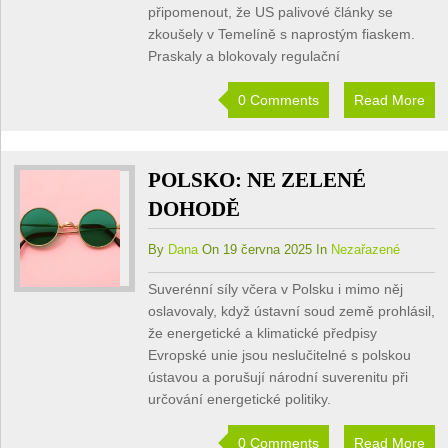
připomenout, že US palivové články se
zkoušely v Temelíně s naprostým fiaskem.
Praskaly a blokovaly regulační
0 Comments
Read More
POLSKO: NE ZELENÉ
DOHODĚ
By
Dana
On 19 června 2025 In
Nezařazené
Suverénní síly včera v Polsku i mimo něj
oslavovaly, když ústavní soud země prohlásil,
že energetické a klimatické předpisy
Evropské unie jsou neslučitelné s polskou
ústavou a porušují národní suverenitu při
určování energetické politiky.
0 Comments
Read More