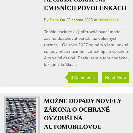
EMISNÍCH POVOLENKÁCH
By
Dana
On 25 června 2025 In
Nezařazené
Tenhle socialistický přerozdělovací model
začíná dosahovat obřích, až obludných
rozměrů. Od roku 2027 se nám všem, pokud
se tedy něco nezmění, zdraží úplně všechno.
A to velmi citelně. Psala jsem o tom nedávno,
tak jen v krátkosti.
0 Comments
Read More
MOŽNÉ DOPADY NOVELY
ZÁKONA O OCHRANĚ
OVZDUŠÍ NA
AUTOMOBILOVOU