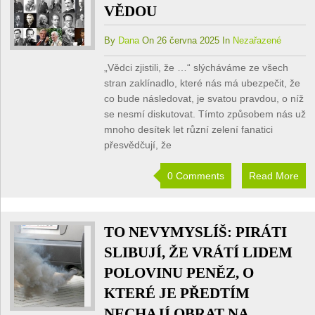
VĚDOU
By
Dana
On 26 června 2025 In
Nezařazené
„Vědci zjistili, že …“ slýcháváme ze všech
stran zaklínadlo, které nás má ubezpečit, že
co bude následovat, je svatou pravdou, o níž
se nesmí diskutovat. Tímto způsobem nás už
mnoho desítek let různí zelení fanatici
přesvědčují, že
0 Comments
Read More
TO NEVYMYSLÍŠ: PIRÁTI
SLIBUJÍ, ŽE VRÁTÍ LIDEM
POLOVINU PENĚZ, O
KTERÉ JE PŘEDTÍM
NECHAJÍ OBRAT NA