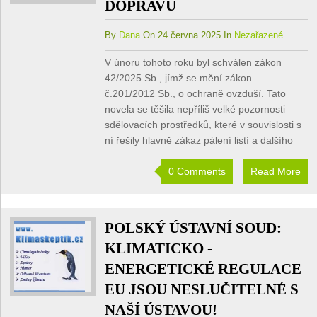
DOPRAVU
By
Dana
On 24 června 2025 In
Nezařazené
V únoru tohoto roku byl schválen zákon
42/2025 Sb., jímž se mění zákon
č.201/2012 Sb., o ochraně ovzduší. Tato
novela se těšila nepříliš velké pozornosti
sdělovacích prostředků, které v souvislosti s
ní řešily hlavně zákaz pálení listí a dalšího
0 Comments
Read More
POLSKÝ ÚSTAVNÍ SOUD:
KLIMATICKO -
ENERGETICKÉ REGULACE
EU JSOU NESLUČITELNÉ S
NAŠÍ ÚSTAVOU!