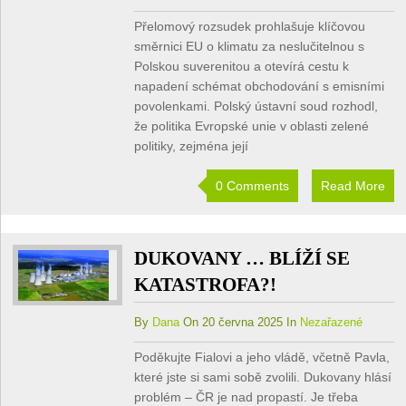
Přelomový rozsudek prohlašuje klíčovou
směrnici EU o klimatu za neslučitelnou s
Polskou suverenitou a otevírá cestu k
napadení schémat obchodování s emisními
povolenkami. Polský ústavní soud rozhodl,
že politika Evropské unie v oblasti zelené
politiky, zejména její
0 Comments
Read More
DUKOVANY … BLÍŽÍ SE
KATASTROFA?!
By
Dana
On 20 června 2025 In
Nezařazené
Poděkujte Fialovi a jeho vládě, včetně Pavla,
které jste si sami sobě zvolili. Dukovany hlásí
problém – ČR je nad propastí. Je třeba