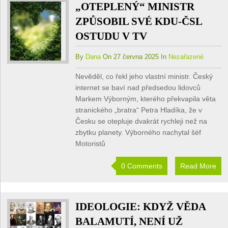
„OTEPLENÝ“ MINISTR
ZPŮSOBIL SVÉ KDU-ČSL
OSTUDU V TV
By
Dana
On 27 června 2025 In
Nezařazené
Nevěděl, co řekl jeho vlastní ministr. Český
internet se baví nad předsedou lidovců
Markem Výborným, kterého překvapila věta
stranického „bratra“ Petra Hladíka, že v
Česku se otepluje dvakrát rychleji než na
zbytku planety. Výborného nachytal šéf
Motoristů
0 Comments
Read More
IDEOLOGIE: KDYŽ VĚDA
BALAMUTÍ, NENÍ UŽ