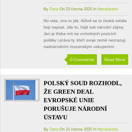
By
Dana
On 23 června 2025 In
Nezařazené
No vida, ono to jde. Ačkoli se to česká média
bojí napsat. Jde to, hájit své národní zájmy.
Jen je třeba mít na vrcholných pozicích
politiky i práva ty, kteří svoje země nezrazují
nadnárodním mocenským uskupením.
0 Comments
Read More
POLSKÝ SOUD ROZHODL,
ŽE GREEN DEAL
EVROPSKÉ UNIE
PORUŠUJE NÁRODNÍ
ÚSTAVU
By
Dana
On 21 června 2025 In
Nezařazené