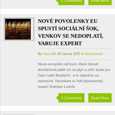
0 Comments
Read More
NOVÉ POVOLENKY EU
SPUSTÍ SOCIÁLNÍ ŠOK,
VENKOV SE NEDOPLATÍ,
VARUJE EXPERT
By
Dana
On 28 června 2025 In
Nezařazené
Nové evropské nařízení, které donutí
domácnosti platit víc za plyn a uhlí, bude pro
řadu rodin likvidační, a to zejména na
vesnicích. Novinkám to řekl plynárenský
expert Vratislav Ludvík.
0 Comments
Read More