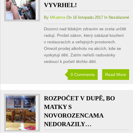
VYVRHEL!
By
MKabrna
On 16 listopadu 2017 In Nezařazené
Dozorci nad lidským zdravím se zcela určitě
radují. Prošel zákon, který zakázal kouření
v restauracích a veřejných prostorech.
Omezil prodej alkoholu na akcích, kde se
vyskytují děti. Zatím neřeší radovánky
vedoucí k početí těchto dětí.
0 Comments
Read More
ROZPOČET V DUPĚ, BO
MATKY S
NOVOROZENCAMA
NEDORAZILY…