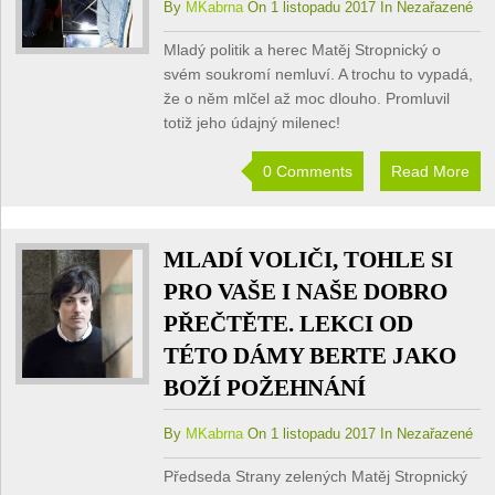
By
MKabrna
On 1 listopadu 2017 In Nezařazené
Mladý politik a herec Matěj Stropnický o
svém soukromí nemluví. A trochu to vypadá,
že o něm mlčel až moc dlouho. Promluvil
totiž jeho údajný milenec!
0 Comments
Read More
MLADÍ VOLIČI, TOHLE SI
PRO VAŠE I NAŠE DOBRO
PŘEČTĚTE. LEKCI OD
TÉTO DÁMY BERTE JAKO
BOŽÍ POŽEHNÁNÍ
By
MKabrna
On 1 listopadu 2017 In Nezařazené
Předseda Strany zelených Matěj Stropnický