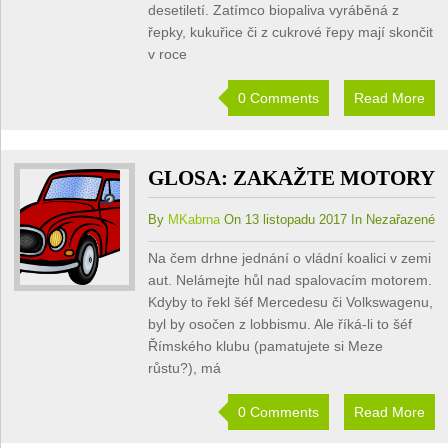
desetiletí. Zatímco biopaliva vyráběná z
řepky, kukuřice či z cukrové řepy mají skončit
v roce
0 Comments
Read More
GLOSA: ZAKAŽTE MOTORY
By
MKabrna
On 13 listopadu 2017 In Nezařazené
Na čem drhne jednání o vládní koalici v zemi
aut. Nelámejte hůl nad spalovacím motorem.
Kdyby to řekl šéf Mercedesu či Volkswagenu,
byl by osočen z lobbismu. Ale říká-li to šéf
Římského klubu (pamatujete si Meze
růstu?), má
0 Comments
Read More