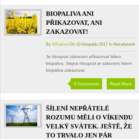
BIOPALIVA ANI
PŘIKAZOVAT, ANI
ZAKAZOVAT!
By
MKabrna
On 10 listopadu 2017 In Nezařazené
Je hloupost zákonem přikazovat lidem
biopaliva. Stejná hloupost je zákonem lidem
biopaliva zakazovat.
0 Comments
Read More
ŠÍLENÍ NEPŘÁTELÉ
ROZUMU MĚLI O VÍKENDU
VELKÝ SVÁTEK. JEŠTĚ, ŽE
TO TRVALO JEN PÁR