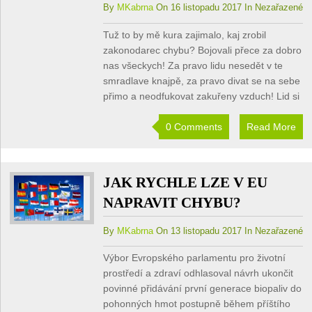
By
MKabrna
On 16 listopadu 2017 In Nezařazené
Tuž to by mě kura zajimalo, kaj zrobil
zakonodarec chybu? Bojovali přece za dobro
nas všeckych! Za pravo lidu nesedět v te
smradlave knajpě, za pravo divat se na sebe
přimo a neodfukovat zakuřeny vzduch! Lid si
0 Comments
Read More
JAK RYCHLE LZE V EU
NAPRAVIT CHYBU?
By
MKabrna
On 13 listopadu 2017 In Nezařazené
Výbor Evropského parlamentu pro životní
prostředí a zdraví odhlasoval návrh ukončit
povinné přidávání první generace biopaliv do
pohonných hmot postupně během příštího