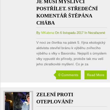
JE MUSÍ MYSLIVCI
POSTŘÍLET. STŘEDEČNÍ
KOMENTÁŘ ŠTĚPÁNA
CHÁBA
By
MKabrna
On 6 listopadu 2017 In Nezařazené
V noci ze čtvrtka na pátek 5. října ekologický
aktivista otevřel bránu k výběhu zvířecího
výběhu s vlky v Bavorsku. Nejspíš s úmyslem
vlky vypustit do přírody, protože tak mu velí
jeho zkratkovité myšlení. Co je za
0 Comments
Read More
ZELENÍ PROTI
OTEPLOVÁNÍ?