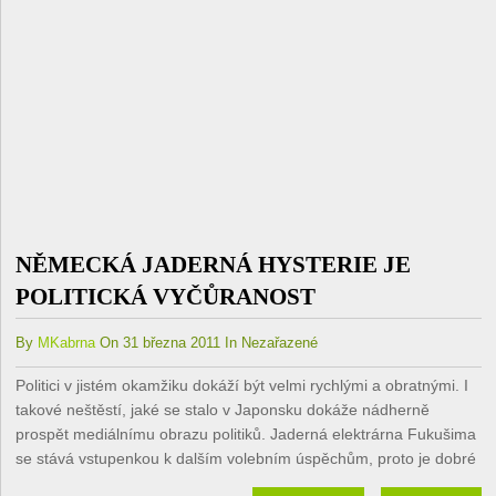
NĚMECKÁ JADERNÁ HYSTERIE JE
POLITICKÁ VYČŮRANOST
By
MKabrna
On 31 března 2011 In Nezařazené
Politici v jistém okamžiku dokáží být velmi rychlými a obratnými. I
takové neštěstí, jaké se stalo v Japonsku dokáže nádherně
prospět mediálnímu obrazu politiků. Jaderná elektrárna Fukušima
se stává vstupenkou k dalším volebním úspěchům, proto je dobré