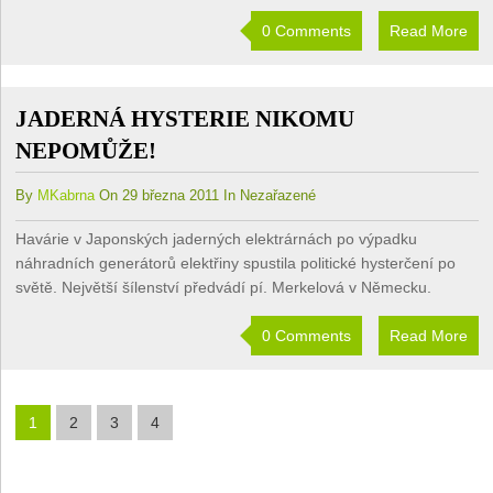
0 Comments
Read More
JADERNÁ HYSTERIE NIKOMU
NEPOMŮŽE!
By
MKabrna
On 29 března 2011 In Nezařazené
Havárie v Japonských jaderných elektrárnách po výpadku
náhradních generátorů elektřiny spustila politické hysterčení po
světě. Největší šílenství předvádí pí. Merkelová v Německu.
0 Comments
Read More
1
2
3
4