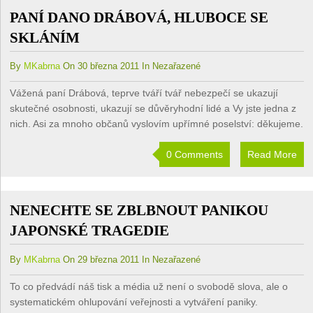
PANÍ DANO DRÁBOVÁ, HLUBOCE SE
SKLÁNÍM
By
MKabrna
On 30 března 2011 In Nezařazené
Vážená paní Drábová, teprve tváří tvář nebezpečí se ukazují
skutečné osobnosti, ukazují se důvěryhodní lidé a Vy jste jedna z
nich. Asi za mnoho občanů vyslovím upřímné poselství: děkujeme.
0 Comments
Read More
NENECHTE SE ZBLBNOUT PANIKOU
JAPONSKÉ TRAGEDIE
By
MKabrna
On 29 března 2011 In Nezařazené
To co předvádí náš tisk a média už není o svobodě slova, ale o
systematickém ohlupování veřejnosti a vytváření paniky.