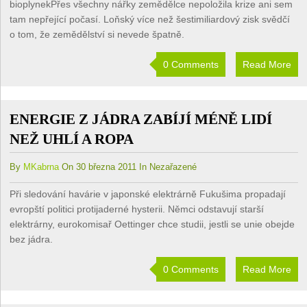
bioplynekPřes všechny nářky zemědělce nepoložila krize ani sem
tam nepřející počasí. Loňský více než šestimiliardový zisk svědčí
o tom, že zemědělství si nevede špatně.
0 Comments
Read More
ENERGIE Z JÁDRA ZABÍJÍ MÉNĚ LIDÍ
NEŽ UHLÍ A ROPA
By
MKabrna
On 30 března 2011 In Nezařazené
Při sledování havárie v japonské elektrárně Fukušima propadají
evropští politici protijaderné hysterii. Němci odstavují starší
elektrárny, eurokomisař Oettinger chce studii, jestli se unie obejde
bez jádra.
0 Comments
Read More