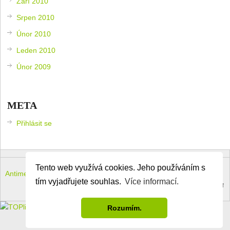
Září 2010
Srpen 2010
Únor 2010
Leden 2010
Únor 2009
META
Přihlásit se
Tento web využívá cookies. Jeho používáním s
Antimeloun – komouši dneška
Copyright © 2026.
tím vyjadřujete souhlas.
Více informací.
Theme by
MyThemeShop
.
Back to Top ↑
Rozumím.