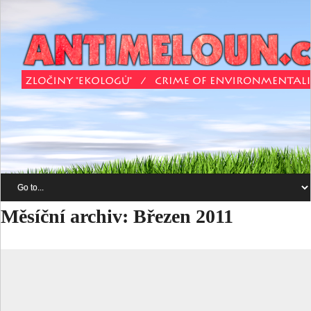
Měsíční archiv:
Březen 2011