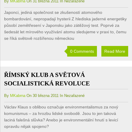
By
MKabrna
On 31 března 2011 In Nezařazené
Japonci, jediná společnost se zkušeností atomového
bombardování, nepropadají hysterii Z hlediska jaderné energetiky
působí zemětřesení v Japonsku jako zátěžový test. Poprvé za
šedesát let mírového využívání atomu sledujeme v praxi to, čemu
se říká světově rozšířenou německou
0 Comments
Read More
ŘÍMSKÝ KLUB A SVĚTOVÁ
SOCIALISTICKÁ REVOLUCE
By
MKabrna
On 30 března 2011 In Nezařazené
Václav Klaus s oblibou označuje environmentalismus za nový
komunismus – za hrozbu lidské svobodě. Jsou to jen taková
laciná falešná slůvka? Anebo je environmentální hnutí s levicí
opravdu nějak spojeno?