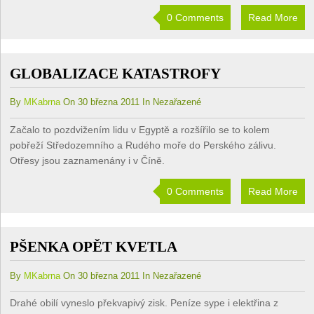
0 Comments
Read More
GLOBALIZACE KATASTROFY
By
MKabrna
On 30 března 2011 In Nezařazené
Začalo to pozdvižením lidu v Egyptě a rozšířilo se to kolem
pobřeží Středozemního a Rudého moře do Perského zálivu.
Otřesy jsou zaznamenány i v Číně.
0 Comments
Read More
PŠENKA OPĚT KVETLA
By
MKabrna
On 30 března 2011 In Nezařazené
Drahé obilí vyneslo překvapivý zisk. Peníze sype i elektřina z