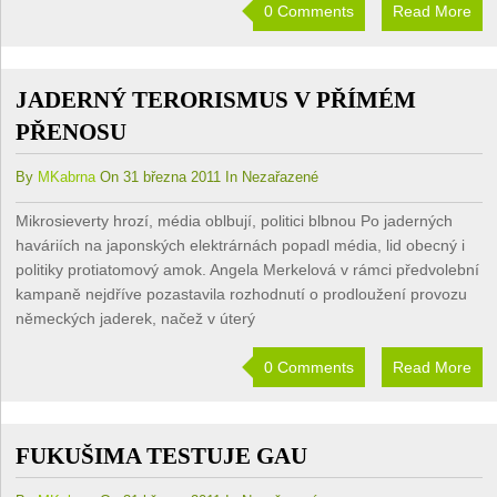
0 Comments
Read More
JADERNÝ TERORISMUS V PŘÍMÉM
PŘENOSU
By
MKabrna
On 31 března 2011 In Nezařazené
Mikrosieverty hrozí, média oblbují, politici blbnou Po jaderných
haváriích na japonských elektrárnách popadl média, lid obecný i
politiky protiatomový amok. Angela Merkelová v rámci předvolební
kampaně nejdříve pozastavila rozhodnutí o prodloužení provozu
německých jaderek, načež v úterý
0 Comments
Read More
FUKUŠIMA TESTUJE GAU