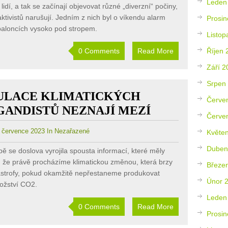
Leden
lidí, a tak se začínají objevovat různé „diverzní“ počiny,
aktivistů narušují. Jedním z nich byl o víkendu alarm
Prosin
aloncích vysoko pod stropem.
Listop
Říjen 
0 Comments
Read More
Září 2
Srpen
ULACE KLIMATICKÝCH
Červe
ANDISTŮ NEZNAJÍ MEZÍ
Červe
července 2023 In Nezařazené
Květe
Duben
ě se doslova vyrojila spousta informací, které měly
, že právě procházíme klimatickou změnou, která brzy
Březe
astrofy, pokud okamžitě nepřestaneme produkovat
Únor 
žství CO2.
Leden
0 Comments
Read More
Prosin