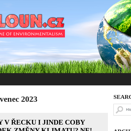
SEAR
venec 2023
 V ŘECKU I JINDE COBY
DEK ZMĚNY KLIMATU? NE!