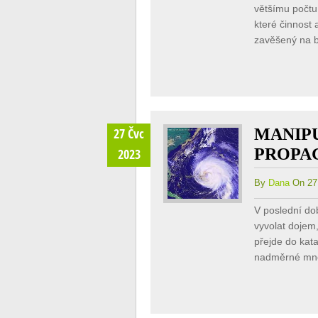
většímu počtu 
které činnost 
zavěšený na b
MANIP
27 Čvc
PROPAG
2023
By
Dana
On 27 
V poslední dob
vyvolat dojem
přejde do kat
nadměrné mno