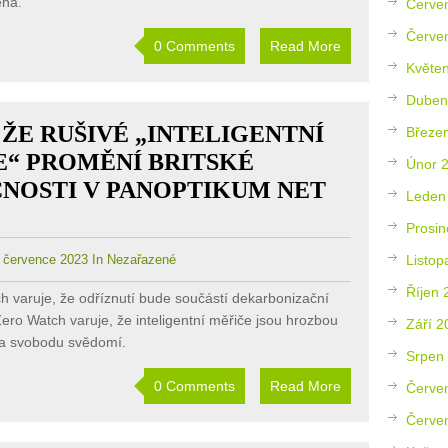
ena.
Červe
Červe
0 Comments
Read More
Květe
Duben
 ŽE RUŠIVÉ „INTELIGENTNÍ
Březe
E“ PROMĚNÍ BRITSKÉ
Únor 
NOSTI V PANOPTIKUM NET
Leden
Prosin
července 2023 In Nezařazené
Listop
Říjen 
h varuje, že odříznutí bude součástí dekarbonizační
ero Watch varuje, že inteligentní měřiče jsou hrozbou
Září 2
 a svobodu svědomí.
Srpen
0 Comments
Read More
Červe
Červe