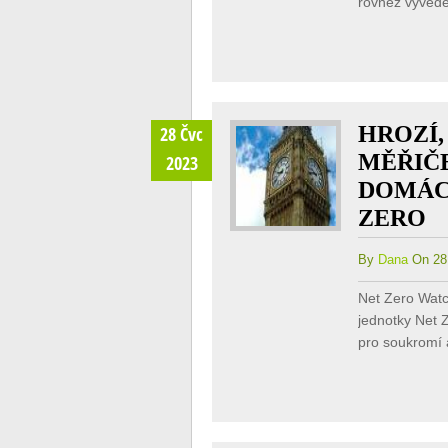
rovněž vyved
HROZÍ,
28 Čvc
MĚŘIČ
2023
DOMÁC
ZERO
By
Dana
On 28 
Net Zero Watc
jednotky Net Z
pro soukromí