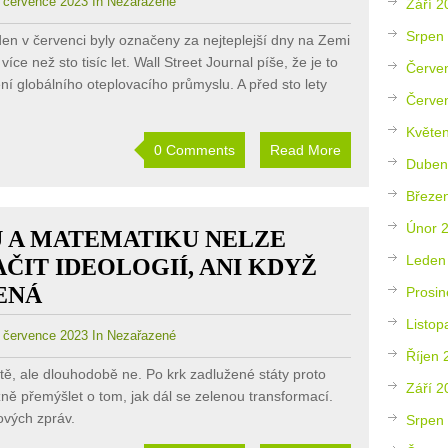
července 2023 In Nezařazené
Září 2
Srpen
 den v červenci byly označeny za nejteplejší dny na Zemi
íce než sto tisíc let. Wall Street Journal píše, že je to
Červe
ní globálního oteplovacího průmyslu. A před sto lety
Červe
Květe
0 Comments
Read More
Duben
Březe
Únor 
U A MATEMATIKU NELZE
Leden
ČIT IDEOLOGIÍ, ANI KDYŽ
ENÁ
Prosin
Listop
července 2023 In Nezařazené
Říjen 
tě, ale dlouhodobě ne. Po krk zadlužené státy proto
Září 2
žně přemýšlet o tom, jak dál se zelenou transformací.
ových zpráv.
Srpen