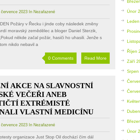
Březe
Únor 
července 2023 In Nezařazené
Leden
EN Požáry v Řecku i jinde coby následek změny
tvrdí moravský zemědělec a bloger Daniel Sterzik,
Prosin
„Pokud někde začal požár, hasiči ho uhasili. Jenže s
Listop
 tom nikdo nebavil a
Říjen 
0 Comments
Read More
Září 2
Srpen
Červe
NÍ AKCE NA SLAVNOSTNÍ
Červe
SKÉ VEČEŘI ANEB
Květe
TIČTÍ EXTRÉMISTÉ
NALI VLASTNÍ MEDICÍNU
Duben
Březe
července 2023 In Nezařazené
Únor 
rotesty organizace Just Stop Oil dochází čím dál