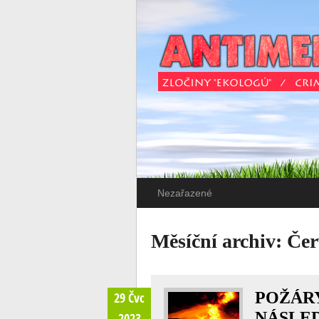
Nezařazené
Měsíční archiv:
Čer
POŽÁRY
29 Čvc
NÁSLE
2023