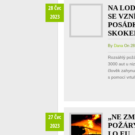
NA LO
28 Čvc
SE VZN
2023
POSÁD
SKOKE
By
Dana
On 28 
Rozsáhlý požá
3000 aut u ni
člověk zahynu
s pomocí vrtul
„NE ZM
27 Čvc
POŽÁRY
2023
I O EU