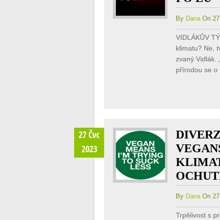
By
Dana
On 27 
VIDLÁKŮV TÝD
klimatu? Ne, 
zvaný Vidlák. 
přírodou se o
DIVERZ
27 Čvc
VEGAN
2023
KLIMA
OCHUT
By
Dana
On 27 
Trpělivost s p