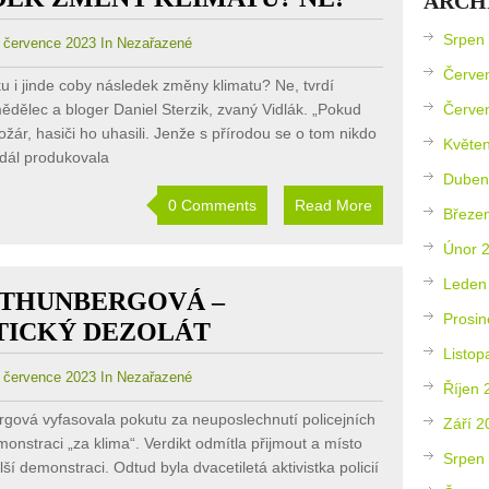
ARCH
Srpen
července 2023 In Nezařazené
Červe
u i jinde coby následek změny klimatu? Ne, tvrdí
dělec a bloger Daniel Sterzik, zvaný Vidlák. „Pokud
Červe
žár, hasiči ho uhasili. Jenže s přírodou se o tom nikdo
Květe
 dál produkovala
Duben
0 Comments
Read More
Březe
Únor 
Leden
 THUNBERGOVÁ –
Prosin
TICKÝ DEZOLÁT
Listop
července 2023 In Nezařazené
Říjen 
gová vyfasovala pokutu za neuposlechnutí policejních
Září 2
nstraci „za klima“. Verdikt odmítla přijmout a místo
Srpen
lší demonstraci. Odtud byla dvacetiletá aktivistka policií