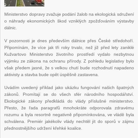
Ministerstvo dopravy zvažuje podání žalob na ekologická sdružení
o náhrady ekonomických škod vzniklých zpožďováním výstavby
dálnic.
V pozornosti je dnes především dálnice přes České středohoří.
Připomínám, že více jak tři roky trvalo, než již před lety zaniklé
Kužvartovo Ministerstvo životního prostředí vydalo nezbytnou
výjimku ze zákona na ochranu přírody. Z pohledu legislativy bylo
však předem jasné, že s velkou chutí bude rozhodnutí napadeno
aktivisty a stavba bude opět úspěšně zastavena.
Uvádím uvedený příklad jako ukázku fungování našich špatných
zákonů. Promítají se do všech sfér národního hospodářství.
Ekologické zákony předkládá do vlády příslušné ministerstvo.
Přesto, že řada paragrafů mnohokráte odporovala zdravému
rozumu a byla resortně negativně připomínkována, ve vládě byla
schválena. Premiér jakékoliv vlády nechtěl jít do sporů v zájmu
přednostnějšího udržení křehké koalice.