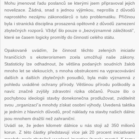
Mohu jmenovat řadu poslanců se kterými jsem připravoval jejich
novelizace. Žádná, snad s jednou výjimkou, neprošla z důvodů
naprostého nezájmu zákonodárců o tuto problematiku. Příčinou
byla i stranická disciplina prosazená opětovně z důvodů zamezení
zbytečných rozporů. Vždyť šlo pouze o „bezvýznamné záležitosti“,
které se časem logicky promítly do činností celého státu.
Opakovaně uvádím, že činnost těchto zelených iniciativ
hraničících s ekoterorismem zcela umožňují naše zákony.
Statisticky lze odhadnout, že většina podaných soudních žalob
mnoho let se vlekoucích, s mnoha obstrukcemi na vypracovávání
dalších a dalších zbytečných posudků, byla málo významná z
pohledu uváděné ochrany přírody. Většinou přírodu poškodily a
navíc značně zvýšily zdravotní rizika občanů. Pouze šlo o
pochybnou ideologii stavby donekonečna prodlužovat, zviditelnit
svou „organizaci“a mnohdy získat osobní výhody. Uvedená taktika
je jedním z hlavních důvodů, proč náklady na stavby našich dálnic
jsou mnohem dražší než zahraniční.
Uvádí se, že jeden kilometr dálnice u nás stojí až 350 milionů
korun. Z této částky představují více jak 20 procent iniciativami