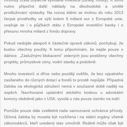
mnohdy zcela zbytečně vyvolané investice (tunely, mosty). K tomu
nutno připočíst další náklady na dlouhodobé a umělé
prodlužování výstavby. Na rozvoj dálnic se mohou do roku 2013
čerpat prostředky ve výši kolem 6 miliard eur z Evropské unie,
uvažuje se i o půjčkách státu z Evropské investiční banky i o
přesunu mnoha miliard z fondu dopravy.
Pokud nedojde alespoň k částečné úpravě zákonů, pochybuji, že
budou všechny použity. K tomu připomínám, že nejde pouze o
dálnice. „Záslužnými blokacemi“ zelených jsou postiženy všechny
projekty, průmyslové zóny, vodní stavby a podobně.
Mnoho investorů si dříve nebo později ověřilo, že bez výpalného
zasílaného do různých dotací a fondů to prostě nepůjde. Případná
žaloba na ekologická sdružení nemá v současné době naději na
úspěch. Navrhované uplatnění etického kodexu u advokátní
komory obdobně jako v USA, vyvolá u nás pouze úsměv na tváři.
Pomůže pouze dále zviditelnit naše samozvané ochránce přírody.
Účinná žaloba by musela být rozšířena i na státní orgány včetně
zákonodárců, kteří uvedený stav umožnili. Reálně může však být