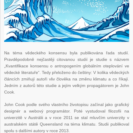
Na téma vědeckého konsensu byla publikována řada studií.
Pravděpodobně nejčastěji citovanou studií je studie s názvem
„Kvantifikace konsensu o antropogením globálním oteplování ve
vědecké literatuře“. Tedy přeloženo do češtiny: V kolika vědeckých
článcích zmiňují autoři vliv člověka na změnu klimatu a co říkají.
Jedním z autorů této studie a jejím velkým propagátorem je John
Cook.
John Cook podle svého vlastního životopisu začínal jako grafický
designér a webový programátor. Poté vystudoval filozofii na
univerzitě v Austrálii a v roce 2011 se stal mluvčím univerzity v
australském státě Queensland na téma klimatu. Studii publikoval
spolu s dalšími autory v roce 2013.