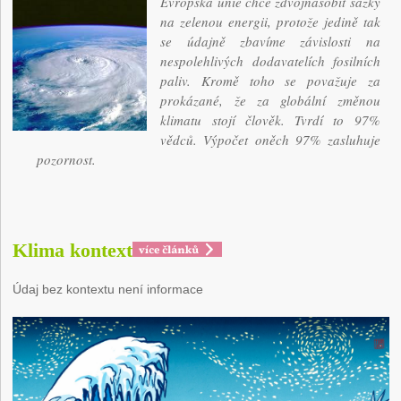
Evropská unie chce zdvojnásobit sázky
na zelenou energii, protože jedině tak
se údajně zbavíme závislosti na
nespolehlivých dodavatelích fosilních
paliv. Kromě toho se považuje za
prokázané, že za globální změnou
klimatu stojí člověk. Tvrdí to 97%
vědců. Výpočet oněch 97% zasluhuje
pozornost.
Klima kontext
Údaj bez kontextu není informace