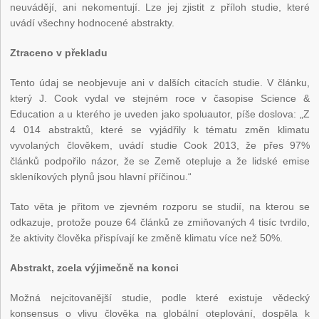
neuvádějí, ani nekomentují. Lze jej zjistit z příloh studie, které
uvádí všechny hodnocené abstrakty.
Ztraceno v překladu
Tento údaj se neobjevuje ani v dalších citacích studie. V článku,
který J. Cook vydal ve stejném roce v časopise Science &
Education a u kterého je uveden jako spoluautor, píše doslova: „Z
4 014 abstraktů, které se vyjádřily k tématu změn klimatu
vyvolaných člověkem, uvádí studie Cook 2013, že přes 97%
článků podpořilo názor, že se Země otepluje a že lidské emise
skleníkových plynů jsou hlavní příčinou.“
Tato věta je přitom ve zjevném rozporu se studií, na kterou se
odkazuje, protože pouze 64 článků ze zmiňovaných 4 tisíc tvrdilo,
že aktivity člověka přispívají ke změně klimatu více než 50%.
Abstrakt, zcela výjimečně na konci
Možná nejcitovanější studie, podle které existuje vědecký
konsensus o vlivu člověka na globální oteplování, dospěla k