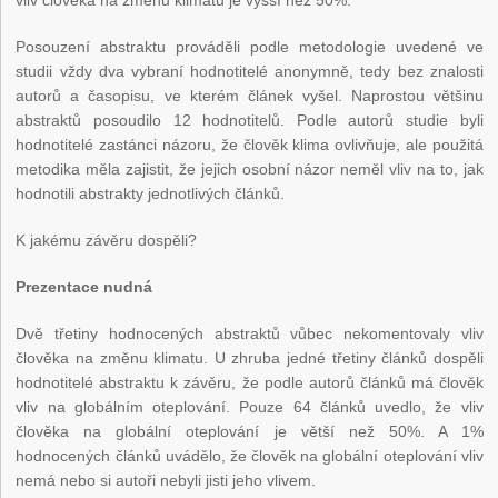
Posouzení abstraktu prováděli podle metodologie uvedené ve
studii vždy dva vybraní hodnotitelé anonymně, tedy bez znalosti
autorů a časopisu, ve kterém článek vyšel. Naprostou většinu
abstraktů posoudilo 12 hodnotitelů. Podle autorů studie byli
hodnotitelé zastánci názoru, že člověk klima ovlivňuje, ale použitá
metodika měla zajistit, že jejich osobní názor neměl vliv na to, jak
hodnotili abstrakty jednotlivých článků.
K jakému závěru dospěli?
Prezentace nudná
Dvě třetiny hodnocených abstraktů vůbec nekomentovaly vliv
člověka na změnu klimatu. U zhruba jedné třetiny článků dospěli
hodnotitelé abstraktu k závěru, že podle autorů článků má člověk
vliv na globálním oteplování. Pouze 64 článků uvedlo, že vliv
člověka na globální oteplování je větší než 50%. A 1%
hodnocených článků uvádělo, že člověk na globální oteplování vliv
nemá nebo si autoři nebyli jisti jeho vlivem.