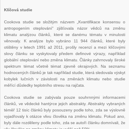
Klíčová studie
Cookova studie se složitým názvem „Kvantifikace konsensu o
antropogením oteplování“ zjišťovala názor vědců na změnu
klimatu analýzou článků, které se danému tématu v minulosti
věnovaly. K analýze bylo vybráno 11 944 článků, které byly
otištěny v letech 1991 až 2011, prošly recenzí a mezi klíčovými
slovy článku se vyskytovaly předem definové výrazy, například
globální oteplování nebo změna klimatu. Články zahrnovaly široké
spektrum témat včetně témat zjevně okrajových. Na seznamu
hodnocených článků je tak například studie, která sledovala výskyt
kobylek lučních v závislosti na změnách klimatu nebo studie
měřící důsledky teplotního stresu na rajčata.
Cookova studie se zabývala pouze souhrnnými informacemi
článků, ve vědecké hantýrce jejich abstrakty. Abstrakty vybraných
téměř 12 tisíc článků byly posouzeny podle toho, zda se výslovně
vyjadřovaly k otázce vlivu člověka na změnu klimatu. Pokud ano,
byly dále rozděleny podle toho, zda se autoři článku domnívali, že
vliv člověka na změnu klimatu je vyšší než 50%.