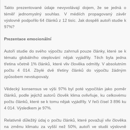
Takto prezentované údaje nevyvolávají dojem, že se jedná o
téměř jednomyslný souhlas. V médiích propagovaný závěr
výslovně podpořilo 64 článků z 12 tisíc. Jak dospěli autoři studie k
97%?
Prezentace emocionální
Autoři studie do svého výpočtu zahrnuli pouze články, které se k
tématu globálního oteplování nějak vyjádřily. Těch byla jedna
třetina včetně 1% článků, které vliv člověka odmítly. V absolutním
počtu 4 014. Zbylé dvě třetiny článků do výpočtu žádným
způsobem nevstupovaly.
Vědecký konsensus ve výši 97% byl poté vypočítán jako poměr
článků, podle jejichž autorů člověk klima ovlivňuje, ku celkovému
počtu článků, které se k tomu nějak vyjádřily. V řeči čísel 3 896 ku
4 014. Výsledkem je 97%.
Relativně důležitý údaj o počtu článků, které považují vliv člověka
na změnu klimatu za vyšší než 50%, autoři ve studii výslovně