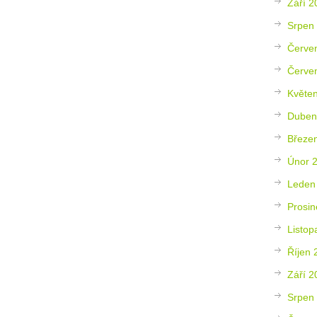
Září 2
Srpen
Červe
Červe
Květe
Duben
Březe
Únor 
Leden
Prosin
Listop
Říjen 
Září 2
Srpen