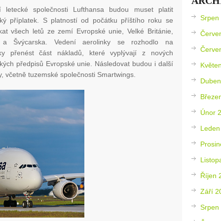
ARCH
cí letecké společnosti Lufthansa budou muset platit
Srpen
cký příplatek. S platností od počátku příštího roku se
kat všech letů ze zemí Evropské unie, Velké Británie,
Červe
 a Švýcarska. Vedení aerolinky se rozhodlo na
Červe
ky přenést část nákladů, které vyplývají z nových
ckých předpisů Evropské unie. Následovat budou i další
Květe
y, včetně tuzemské společnosti Smartwings.
Duben
Březe
Únor 
Leden
Prosin
Listop
Říjen 
Září 2
Srpen