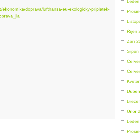
Leden
z/ekonomika/doprava/lufthansa-eu-ekologicky-priplatek-
Prosin
prava_jla
Listop
Říjen 
Září 2
Srpen
Červe
Červe
Květe
Duben
Březe
Únor 
Leden
Prosin