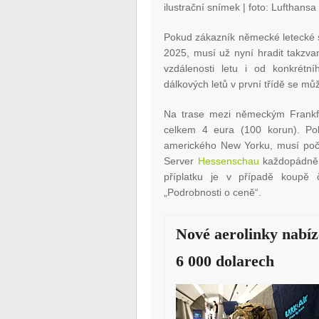
ilustrační snímek
| foto: Lufthansa
Pokud zákazník německé letecké s
2025, musí už nyní hradit takzva
vzdálenosti letu i od konkrétn
dálkových letů v první třídě se mů
Na trase mezi německým Frankfu
celkem 4 eura (100 korun). Po
amerického New Yorku, musí počí
Server
Hessenschau
každopádně 
příplatku je v případě koupě 
„Podrobnosti o ceně“.
Nové aerolinky nabíze
6 000 dolarech