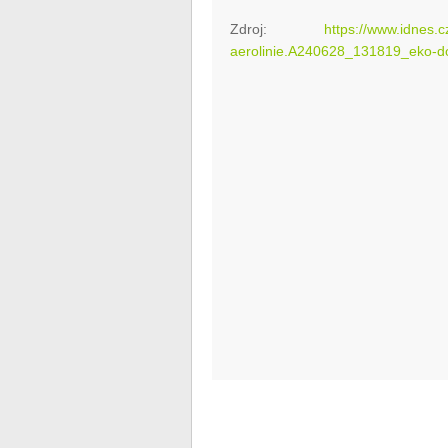
Zdroj:
https://www.idnes.c
aerolinie.A240628_131819_eko-do