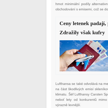
hmot minimální podíly alternativ
obchodování s emisemi, což se dot
Ceny letenek padají, 
Zdražily však kufry
Lufthansa se také odvolává na mez
na část škodlivých emisí skleníko
klimatu. Šéf Lufthansy Carsten Sp
neboť lety od konkurentů mimo
výrazně levnější.