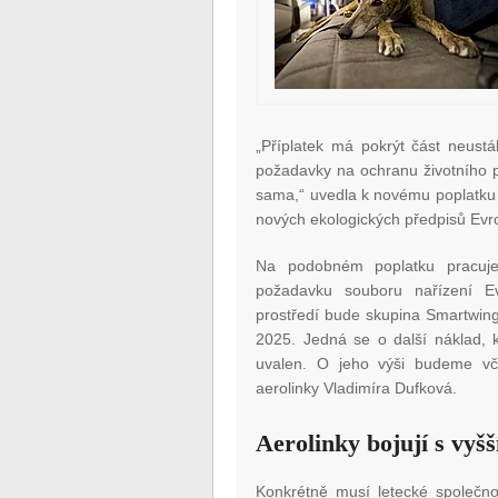
„Příplatek má pokrýt část neustá
požadavky na ochranu životního p
sama,“ uvedla k novému poplatku 
nových ekologických předpisů Evro
Na podobném poplatku pracuje 
požadavku souboru nařízení E
prostředí bude skupina Smartwing
2025. Jedná se o další náklad, 
uvalen. O jeho výši budeme vča
aerolinky Vladimíra Dufková.
Aerolinky bojují s vyš
Konkrétně musí letecké společno