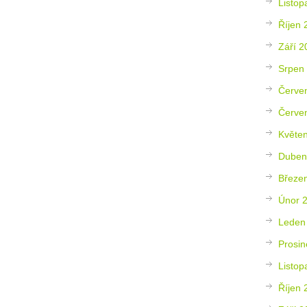
Listop
Říjen 
Září 2
Srpen
Červe
Červe
Květe
Duben
Březe
Únor 
Leden
Prosin
Listop
Říjen 