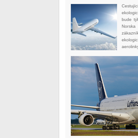
Cestují
ekologi
bude tý
Norska
zákazní
ekologi
aerolink