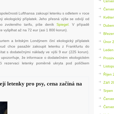
Červe
Červe
polečnosti Lufthansa zakoupí letenku s odletem v roce
Květe
ný ekologický příplatek. Jeho přesná výše se odvíjí od
ího zvoleného tarifu, píše deník
Spiegel
. V případě
Duben
že vyšplhat až na 72 eur (asi 1 800 korun).
Březe
rtem a britským Londýnem činí ekologický příplatek
Únor 
kud chce pasažér zakoupit letenku z Frankfurtu do
Leden
tat s dodatečnými náklady ve výši 9 eur (225 korun).
upozorňuje, že informace o dodatečném ekologickém
Prosin
či rezervaci letenky poměrně ukryta pod políčkem
Listop
Říjen 
Září 2
jí letenky pro psy, cena začíná na
Srpen
Červe
Červe