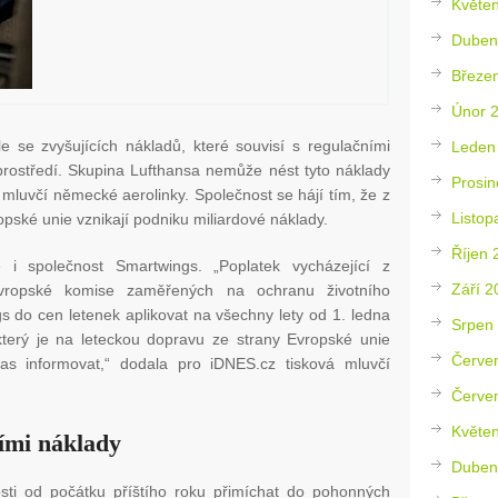
Květe
Duben
Březe
Únor 
le se zvyšujících nákladů, které souvisí s regulačními
Leden
rostředí. Skupina Lufthansa nemůže nést tyto náklady
Prosin
mluvčí německé aerolinky. Společnost se hájí tím, že z
Listop
pské unie vznikají podniku miliardové náklady.
Říjen 
i společnost Smartwings. „Poplatek vycházející z
Září 2
vropské komise zaměřených na ochranu životního
s do cen letenek aplikovat na všechny lety od 1. ledna
Srpen
který je na leteckou dopravu ze strany Evropské unie
Červe
s informovat,“ dodala pro iDNES.cz tisková mluvčí
Červe
Květe
šími náklady
Duben
sti od počátku příštího roku přimíchat do pohonných