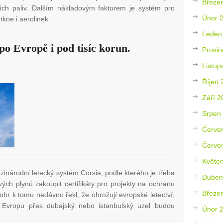
Březe
ních paliv. Dalším nákladovým faktorem je systém pro
Únor 
kne i aerolinek.
Leden
po Evropě i pod tisíc korun.
Prosin
Listop
Říjen 
Září 2
Srpen
Červe
Červe
Květe
inárodní letecký systém Corsia, podle kterého je třeba
Duben
vých plynů zakoupit certifikáty pro projekty na ochranu
Březe
ohr k tomu nedávno řekl, že ohrožují evropské letectví,
 Evropu přes dubajský nebo istanbulský uzel budou
Únor 