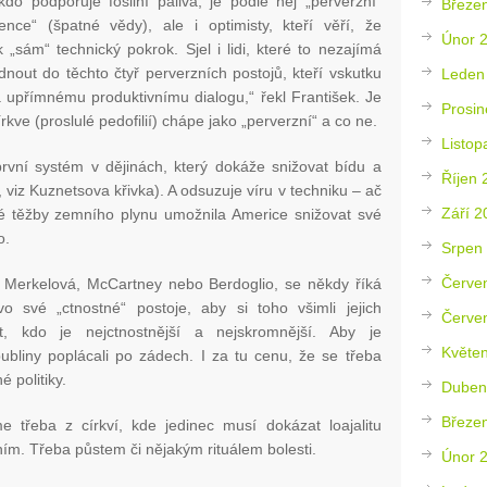
do podporuje fosilní paliva, je podle něj „perverzní“
Březe
ience“ (špatné vědy), ale i optimisty, kteří věří, že
Únor 
 „sám“ technický pokrok. Sjel i lidi, které to nezajímá
nout do těchto čtyř perverzních postojů, kteří vskutku
Leden
upřímnému produktivnímu dialogu,“ řekl František. Je
Prosin
kve (proslulé pedofilií) chápe jako „perverzní“ a co ne.
Listop
první systém v dějinách, který dokáže snižovat bídu a
Říjen 
, viz Kuznetsova křivka). A odsuzuje víru v techniku – ač
Září 2
 těžby zemního plynu umožnila Americe snižovat své
o.
Srpen
Červe
 je Merkelová, McCartney nebo Berdoglio, se někdy říká
evo své „ctnostné“ postoje, aby si toho všimli jejich
Červe
ut, kdo je nejctnostnější a nejskromnější. Aby je
Květe
bubliny poplácali po zádech. I za tu cenu, že se třeba
 politiky.
Duben
Březe
e třeba z církví, kde jedinec musí dokázat loajalitu
m. Třeba půstem či nějakým rituálem bolesti.
Únor 