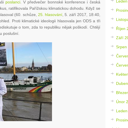
Leden
aši
poslanci
. V předvečer bonnské konference i česká
us, ratifikovala Pařížskou klimatickou dohodu. Když se
Prosin
lasoval (60. schůze,
25. hlasování
, 5. září 2017, 18:40,
Listop
led. Proti klimatické ideologii hlasovala jen ODS a tři
nediskutuje o tom, zda to republiku nějak poškodí. Chtějí
Říjen 
ou poslušní.
Září 2
Srpen
Červe
Červe
Květe
Duben
Březe
Únor 
Leden
Prosin