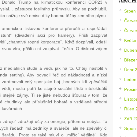
ARCH
. Donald Trump na klimatickou konferenci COP23 v
yslal… zástupce fosilního průmyslu. Aby se pochlubili,
Srpen
ika snižuje své emise díky boomu těžby zemního plynu.
Červe
é americkou tiskovou konferenci přerušili a uspořádali
Červe
stunt“ (divadelní akci pro kamery). Přišli zazpívat
Květe
idí „chamtivé ropné korporace“. Když dozpívali, odešli
í svou víru, přišli o ní zazpívat. Tečka. O diskusi zájem
Duben
Březe
 mediálních studií a vědí, jak na to. Chtějí nastolit v
Únor 
nda setting). Aby odvedli řeč od nákladnosti a nízké
Leden
by zarámovali celý spor jako boj „hodných lidí zpěváčků
vědí, média patří ke stejné sociální třídě intelektuálů
Prosin
i stejné zájmy. Ti se jistě nebudou šťourat v tom, že
Listop
 chudinky, ale příslušníci bohaté a vzdělané střední
h kavárnách.
Říjen 
Září 2
é zdroje“ zdražují účty za energie, přítomna nebyla. Ta
 svých řadách má zedníky a svářeče, ale ne zpěváky či
Srpen
 šarádu. Proto se také mluví o „mlčící většině“. Kdo