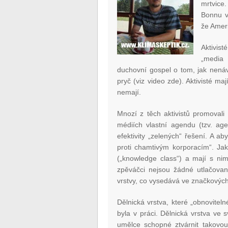
mrtvice
Bonnu v
že Amer
Aktivist
„media 
duchovní gospel o tom, jak nenáv
pryč (viz video zde). Aktivisté maj
nemají.
Mnozí z těch aktivistů promovali z
médiích vlastní agendu (tzv. age
efektivity „zelených“ řešení. A a
proti chamtivým korporacím“. Jak 
(„knowledge class“) a mají s nim
zpěváčci nejsou žádné utlačované
vrstvy, co vysedává ve značkovýc
Dělnická vrstva, které „obnoviteln
byla v práci. Dělnická vrstva ve
umělce schopné ztvárnit takovou