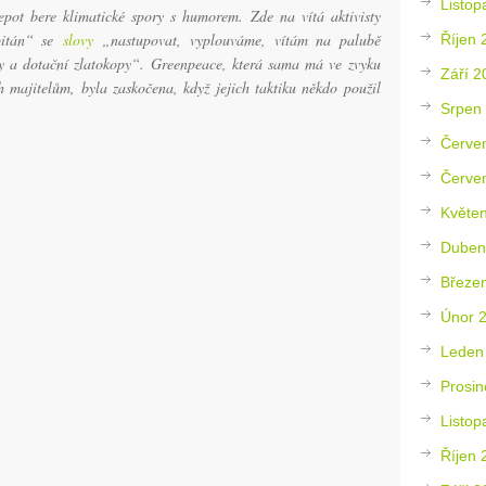
Listop
ot bere klimatické spory s humorem. Zde na vítá aktivisty
pitán“ se
slovy
„nastupovat, vyplouváme, vítám na palubě
Říjen 
ky a dotační zlatokopy“. Greenpeace, která sama má ve zvyku
Září 2
ch majitelům, byla zaskočena, když jejich taktiku někdo použil
Srpen
Červe
Červe
Květe
Duben
Březe
Únor 
Leden
Prosin
Listop
Říjen 