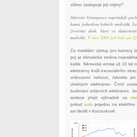
vůbec zastupuje její zájmy?
Aktivisté Greenpeace uspořádali po
kamsi jednotkou ledních medvědů. Le
živočišný druh, který ve skutečnost
medvědy.
V roce 2005 jich bylo asi 22 t
Za mediální výstup pro kamery lz
prý je klimatická změna nejnaléha
kašle. Německé emise už 10 let nek
elektrárny kvůli iracionálního str
vnitrozemí nehrozí, řekněte j
uhelných elektráren. Čímž zcela
budování solárních elektráren. 
ambice přejít výhradně na
ele
pokud
auta
pojedou na elektřinu 
asi školili v Kocourkově.