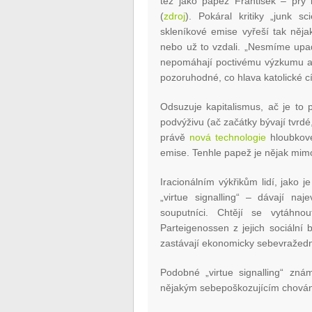
též jako papež František – prý k
(
zdroj
). Pokáral kritiky „junk sc
skleníkové emise vyřeší tak nějak
nebo už to vzdali. „Nesmíme upad
nepomáhají poctivému výzkumu a 
pozoruhodné, co hlava katolické cír
Odsuzuje kapitalismus, ač je to 
podvýživu (ač začátky bývají tvrdé
právě
nová technologie
hloubkové
emise. Tenhle papež je nějak mim
Iracionálním výkřikům lidí, jako
„virtue signalling“ – dávají naj
souputníci. Chtějí se vytáhno
Parteigenossen z jejich sociální 
zastávají ekonomicky sebevražedné
Podobné „virtue signalling“ znám
nějakým sebepoškozujícím chování