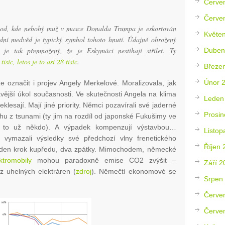
Červe
Červe
chod, kde nebohý muž v masce Donalda Trumpa je eskortován
Květe
dní medvěd je typický symbol tohoto hnutí. Údajně ohrožený
i je tak přemnožený, že je Eskymáci nestíhají střílet. Ty
Duben
isíc, letos je to asi 28 tisíc
.
Březe
Únor 
e označit i projev Angely Merkelové. Moralizovala, jak
vější úkol současnosti. Ve skutečnosti Angela na klima
Leden
lesají. Mají jiné priority. Němci pozavírali své jaderné
Prosin
achu z tsunami (ty jim na rozdíl od japonské Fukušimy ve
im to už někdo). A výpadek kompenzují výstavbou…
Listop
 vymazali výsledky své předchozí vlny frenetického
Říjen 
Jeden krok kupředu, dva zpátky. Mimochodem, německé
ktromobily
mohou paradoxně emise CO2 zvýšit –
Září 2
z uhelných elektráren (
zdroj
). Němečtí ekonomové se
Srpen
Červe
Červe