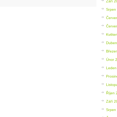
Září 2
Srpen
Červe
Červe
Květe
Duben
Březe
Únor 
Leden
Prosin
Listop
Říjen 
Září 2
Srpen