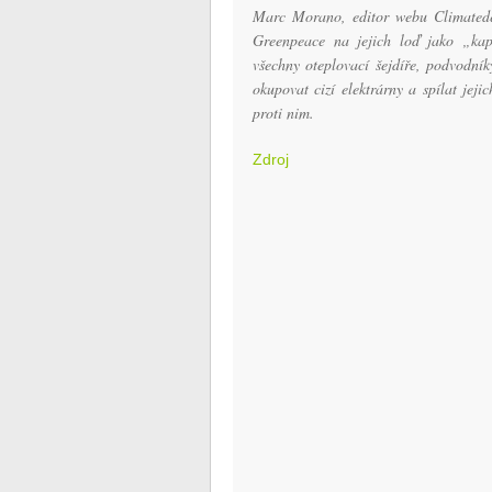
Marc Morano, editor webu Climatedep
Greenpeace na jejich loď jako „ka
všechny oteplovací šejdíře, podvodní
okupovat cizí elektrárny a spílat jeji
proti nim.
Zdroj