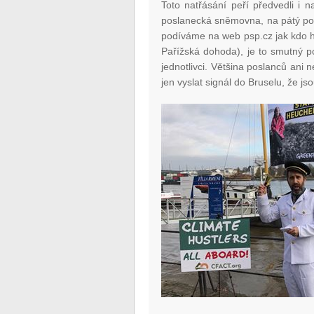
Toto natřásání peří předvedli i n
poslanecká sněmovna, na pátý pok
podíváme na web psp.cz jak kdo h
Pařížská dohoda), je to smutný poh
jednotlivci. Většina poslanců ani 
jen vyslat signál do Bruselu, že js