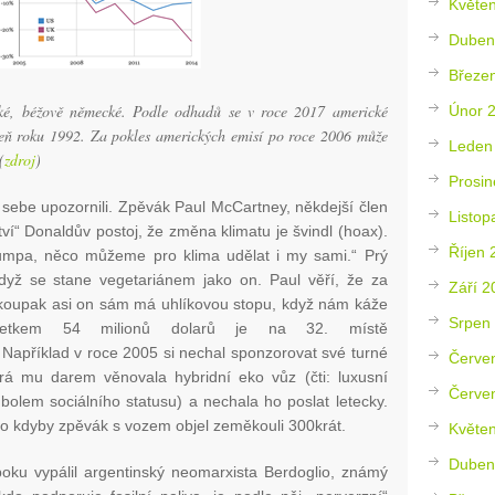
Květe
Duben
Březe
tské, béžově německé. Podle odhadů se v roce 2017 americké
Únor 
ň roku 1992. Za pokles amerických emisí po roce 2006 může
Leden
(
zdroj
)
Prosin
a sebe upozornili. Zpěvák Paul McCartney, někdejší člen
Listop
ství“ Donaldův postoj, že změna klimatu je švindl (hoax).
Říjen 
rumpa, něco můžeme pro klima udělat i my sami.“ Prý
dyž se stane vegetariánem jako on. Paul věří, že za
Září 2
akoupak asi on sám má uhlíkovou stopu, když nám káže
Srpen
etkem 54 milionů dolarů je na 32. místě
. Například v roce 2005 si nechal sponzorovat své turné
Červe
erá mu darem věnovala hybridní eko vůz (čti: luxusní
Červe
bolem sociálního statusu) a nechala ho poslat letecky.
ako kdyby zpěvák s vozem objel zeměkouli 300krát.
Květe
Duben
 boku vypálil argentinský neomarxista Berdoglio, známý