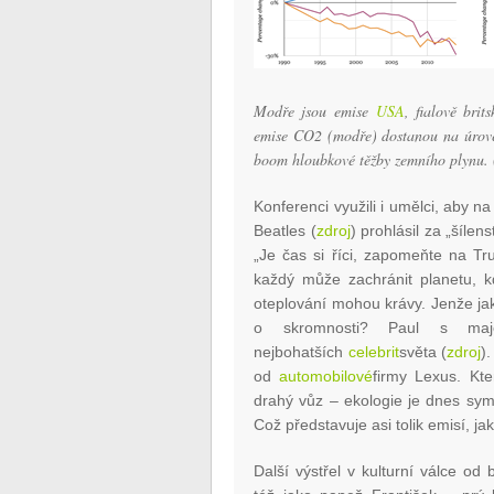
Modře jsou emise
USA
, fialově bri
emise CO2 (modře) dostanou na úrove
boom hloubkové těžby zemního plynu. 
Konferenci využili i umělci, aby n
Beatles (
zdroj
) prohlásil za „šílen
„Je čas si říci, zapomeňte na T
každý může zachránit planetu, k
oteplování mohou krávy. Jenže j
o skromnosti? Paul s maj
nejbohatších
celebrit
světa (
zdroj
)
od
automobilové
firmy Lexus. Kt
drahý vůz – ekologie je dnes sym
Což představuje asi tolik emisí, j
Další výstřel v kulturní válce od