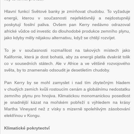
Hlavní funkcí Světové banky je zmírňovat chudobu. To vyžaduje
energii, kterou v současnosti nejefektivněji a nejdostupněji
poskytují fosilní paliva. Ovšem pan Kerry nedávno odrazoval
africké vůdce od investic do dlouhodobé produkce zemního plynu,
jako kdyby měly nějakou alternativu, když se chtějí rozvíjet.
To je v současnosti rozmařilost na takových místech jako
Kalifornie, která je dost bohatá, aby za energii platila dvakrát tolik
co v sousedních státech. Ale v Africe a ve většině rozvojového
světa, by to znamenalo odsoudit je desetiletím chudoby.
Pan Kerry by se mohl zamyslet i nad tím zbytečným hladem
v chudých zemích kvůli rostoucím cenám a globálnímu nedostatku
zemního plynu pro hnojiva. Klimatickou monomanickou posedlost
je snadnější kázat na mořském pobřeží s výhledem na krásy
Martha Vineyard než z vísky s mizerně spolehlivým zásobování
elektřinou v Kongu.
Klimatické pokrytectví