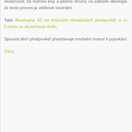
skutečnost, že mýtíme lesy a pálíme stromy na základě ideologie,
že tento proces je uhlíkově neutrální.
Také
Revidujme 50 let hrůzných klimatických předpovědí a to,
k čemu ve skutečnosti došlo
.
Spousta těch předpovědí představuje morbidní humor k popukání.
Zdroj