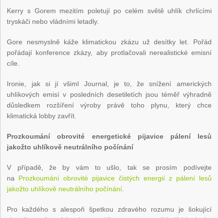
Kerry s Gorem mezitím poletují po celém světě uhlík chrlícími
tryskáči nebo vládními letadly.
Gore nesmyslně káže klimatickou zkázu už desítky let. Pořád
pořádají konference zkázy, aby protlačovali nerealistické emisní
cíle.
Ironie, jak si jí všiml Journal, je to, že snížení amerických
uhlíkových emisí v posledních desetiletích jsou téměř výhradně
důsledkem rozšíření výroby právě toho plynu, který chce
klimatická lobby zavřít.
Prozkoumání obrovité energetické pijavice pálení lesů
jakožto uhlíkově neutrálního počínání
V případě, že by vám to ušlo, tak se prosím podívejte
na
Prozkoumání obrovité pijavice čistých energií z pálení lesů
jakožto uhlíkově neutrálního počínání
.
Pro každého s alespoň špetkou zdravého rozumu je šokující