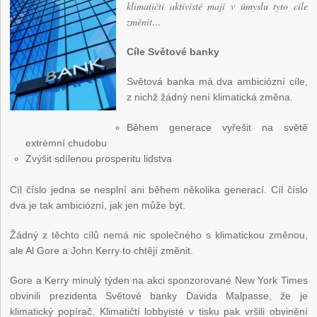
klimatičtí aktivisté mají v úmyslu tyto cíle
změnit…
Cíle Světové banky
Světová banka má dva ambiciózní cíle,
z nichž žádný není klimatická změna.
Během generace vyřešit na světě
extrémní chudobu
Zvýšit sdílenou prosperitu lidstva
Cíl číslo jedna se nesplní ani během několika generací. Cíl číslo
dva je tak ambiciózní, jak jen může být.
Žádný z těchto cílů nemá nic společného s klimatickou změnou,
ale Al Gore a John Kerry to chtějí změnit.
Gore a Kerry minulý týden na akci sponzorované New York Times
obvinili prezidenta Světové banky Davida Malpasse, že je
klimatický popírač. Klimatičtí lobbyisté v tisku pak vršili obvinění