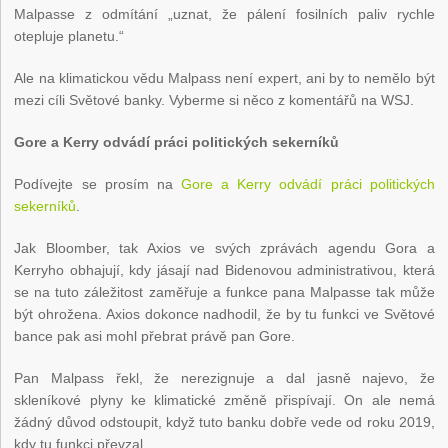
Malpasse z odmítání „uznat, že pálení fosilních paliv rychle
otepluje planetu.“
Ale na klimatickou vědu Malpass není expert, ani by to nemělo být
mezi cíli Světové banky. Vyberme si něco z komentářů na WSJ.
Gore a Kerry odvádí práci politických sekerníků
Podívejte se prosím na
Gore a Kerry odvádí práci politických
sekerníků
.
Jak Bloomber, tak Axios ve svých zprávách agendu Gora a
Kerryho obhajují, kdy jásají nad Bidenovou administrativou, která
se na tuto záležitost zaměřuje a funkce pana Malpasse tak může
být ohrožena. Axios dokonce nadhodil, že by tu funkci ve Světové
bance pak asi mohl přebrat právě pan Gore.
Pan Malpass řekl, že nerezignuje a dal jasně najevo, že
skleníkové plyny ke klimatické změně přispívají. On ale nemá
žádný důvod odstoupit, když tuto banku dobře vede od roku 2019,
kdy tu funkci převzal.