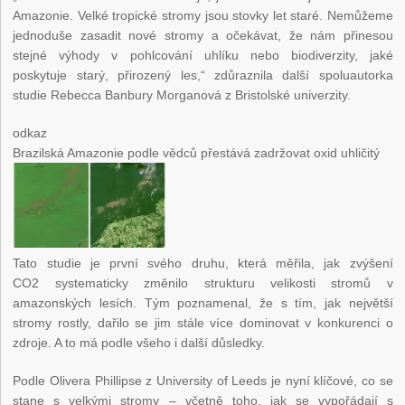
Amazonie. Velké tropické stromy jsou stovky let staré. Nemůžeme
jednoduše zasadit nové stromy a očekávat, že nám přinesou
stejné výhody v pohlcování uhlíku nebo biodiverzity, jaké
poskytuje starý, přirozený les,“ zdůraznila další spoluautorka
studie Rebecca Banbury Morganová z Bristolské univerzity.
odkaz
Brazilská Amazonie podle vědců přestává zadržovat oxid uhličitý
Tato studie je první svého druhu, která měřila, jak zvýšení
CO
2
systematicky změnilo strukturu velikosti stromů v
amazonských lesích. Tým poznamenal, že s tím, jak největší
stromy rostly, dařilo se jim stále více dominovat v konkurenci o
zdroje. A to má podle všeho i další důsledky.
Podle Olivera Phillipse z University of Leeds je nyní klíčové, co se
stane s velkými stromy – včetně toho, jak se vypořádají s