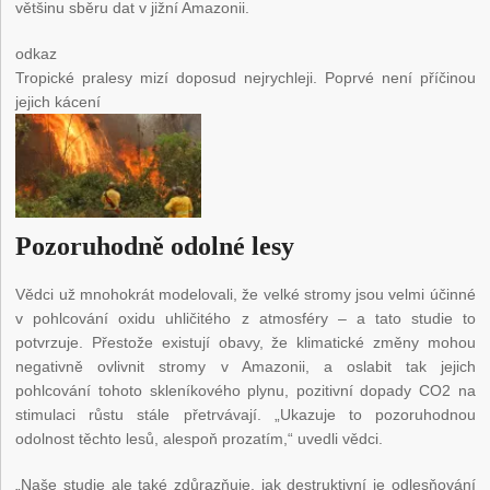
většinu sběru dat v jižní Amazonii.
odkaz
Tropické pralesy mizí doposud nejrychleji. Poprvé není příčinou
jejich kácení
Pozoruhodně odolné lesy
Vědci už mnohokrát modelovali, že velké stromy jsou velmi účinné
v pohlcování oxidu uhličitého z atmosféry – a tato studie to
potvrzuje. Přestože existují obavy, že klimatické změny mohou
negativně ovlivnit stromy v Amazonii, a oslabit tak jejich
pohlcování tohoto skleníkového plynu, pozitivní dopady CO
2
na
stimulaci růstu stále přetrvávají. „Ukazuje to pozoruhodnou
odolnost těchto lesů, alespoň prozatím,“ uvedli vědci.
„Naše studie ale také zdůrazňuje, jak destruktivní je odlesňování