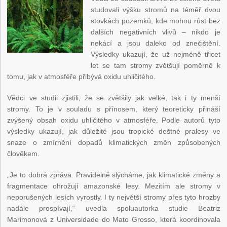
studovali výšku stromů na téměř dvou
stovkách pozemků, kde mohou růst bez
dalších negativních vlivů – nikdo je
nekácí a jsou daleko od znečištění.
Výsledky ukazují, že už nejméně třicet
let se tam stromy zvětšují poměrně k
tomu, jak v atmosféře přibývá oxidu uhličitého.
Vědci ve studii zjistili, že se zvětšily jak velké, tak i ty menší
stromy. To je v souladu s přínosem, který teoreticky přináší
zvýšený obsah oxidu uhličitého v atmosféře. Podle autorů tyto
výsledky ukazují, jak důležité jsou tropické deštné pralesy ve
snaze o zmírnění dopadů klimatických změn způsobených
člověkem.
„Je to dobrá zpráva. Pravidelně slýcháme, jak klimatické změny a
fragmentace ohrožují amazonské lesy. Mezitím ale stromy v
neporušených lesích vyrostly. I ty největší stromy přes tyto hrozby
nadále prospívají,“ uvedla spoluautorka studie Beatriz
Marimonová z Universidade do Mato Grosso, která koordinovala