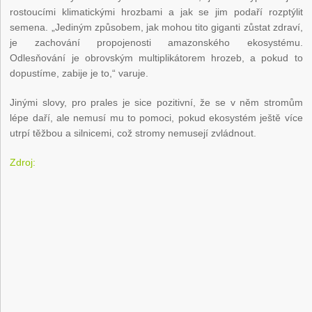
rostoucími klimatickými hrozbami a jak se jim podaří rozptýlit
semena. „Jediným způsobem, jak mohou tito giganti zůstat zdraví,
je zachování propojenosti amazonského ekosystému.
Odlesňování je obrovským multiplikátorem hrozeb, a pokud to
dopustíme, zabije je to,“ varuje.
Jinými slovy, pro prales je sice pozitivní, že se v něm stromům
lépe daří, ale nemusí mu to pomoci, pokud ekosystém ještě více
utrpí těžbou a silnicemi, což stromy nemusejí zvládnout.
Zdroj: