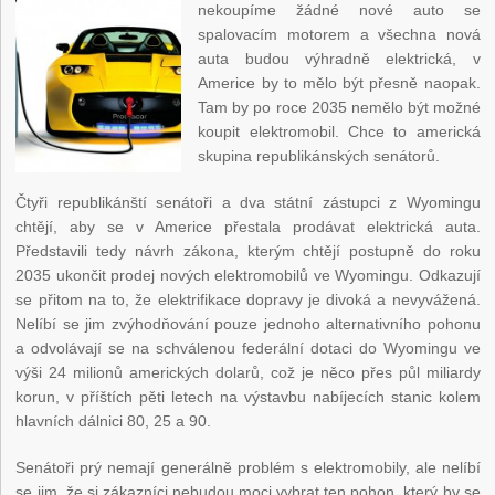
nekoupíme žádné nové auto se
spalovacím motorem a všechna nová
auta budou výhradně elektrická, v
Americe by to mělo být přesně naopak.
Tam by po roce 2035 nemělo být možné
koupit elektromobil. Chce to americká
skupina republikánských senátorů.
Čtyři republikánští senátoři a dva státní zástupci z Wyomingu
chtějí, aby se v Americe přestala prodávat elektrická auta.
Představili tedy návrh zákona, kterým chtějí postupně do roku
2035 ukončit prodej nových elektromobilů ve Wyomingu. Odkazují
se přitom na to, že elektrifikace dopravy je divoká a nevyvážená.
Nelíbí se jim zvýhodňování pouze jednoho alternativního pohonu
a odvolávají se na schválenou federální dotaci do Wyomingu ve
výši 24 milionů amerických dolarů, což je něco přes půl miliardy
korun, v příštích pěti letech na výstavbu nabíjecích stanic kolem
hlavních dálnici 80, 25 a 90.
Senátoři prý nemají generálně problém s elektromobily, ale nelíbí
se jim, že si zákazníci nebudou moci vybrat ten pohon, který by se