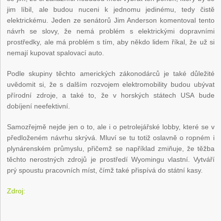
jim líbil, ale budou nuceni k jednomu jedinému, tedy čistě
elektrickému. Jeden ze senátorů Jim Anderson komentoval tento
návrh se slovy, že nemá problém s elektrickými dopravními
prostředky, ale má problém s tím, aby někdo lidem říkal, že už si
nemají kupovat spalovací auto.
Podle skupiny těchto amerických zákonodárců je také důležité
uvědomit si, že s dalším rozvojem elektromobility budou ubývat
přírodní zdroje, a také to, že v horských státech USA bude
dobíjení neefektivní.
Samozřejmě nejde jen o to, ale i o petrolejářské lobby, které se v
předloženém návrhu skrývá. Mluví se tu totiž oslavně o ropném i
plynárenském průmyslu, přičemž se například zmiňuje, že těžba
těchto nerostných zdrojů je prostředí Wyomingu vlastní. Vytváří
prý spoustu pracovních míst, čímž také přispívá do státní kasy.
Zdroj: