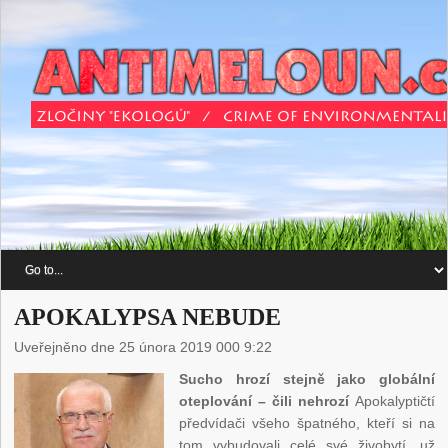
APOKALYPSA NEBUDE
Uveřejněno dne 25 února 2019 000 9:22
Sucho hrozí stejně jako globální
oteplování – čili nehrozí
Apokalyptičtí
předvídači všeho špatného, kteří si na
tom vybudovali celé své živobytí, už