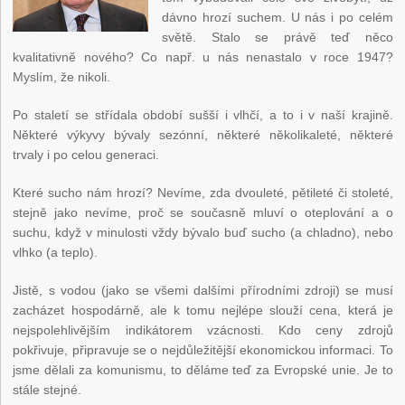
dávno hrozí suchem. U nás i po celém
světě. Stalo se právě teď něco
kvalitativně nového? Co např. u nás nenastalo v roce 1947?
Myslím, že nikoli.
Po staletí se střídala období sušší i vlhčí, a to i v naší krajině.
Některé výkyvy bývaly sezónní, některé několikaleté, některé
trvaly i po celou generaci.
Které sucho nám hrozí? Nevíme, zda dvouleté, pětileté či stoleté,
stejně jako nevíme, proč se současně mluví o oteplování a o
suchu, když v minulosti vždy bývalo buď sucho (a chladno), nebo
vlhko (a teplo).
Jistě, s vodou (jako se všemi dalšími přírodními zdroji) se musí
zacházet hospodárně, ale k tomu nejlépe slouží cena, která je
nejspolehlivějším indikátorem vzácnosti. Kdo ceny zdrojů
pokřivuje, připravuje se o nejdůležitější ekonomickou informaci. To
jsme dělali za komunismu, to děláme teď za Evropské unie. Je to
stále stejné.