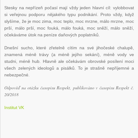
Stesky na nepřízeň počasí mají vždy jeden hlavní cíl: vylobbovat
si veřejnou podporu nějakého typu podnikání. Proto vždy, když
slyšíme, že je moc zima, moc teplo, moc mrzne, málo mrzne, moc
prší, málo prší, moc fouká, málo fouká, moc sněží, málo sněží,
očekáváme útok na peníze daňových poplatníků.
Dnešní sucho, které zřetelně cítím na své jihočeské chalupě,
znamená méně trávy (a méně jejího sekání), méně vody ve
studni, méně hub. Hlavně ale očekávám obrovské posílení moci
všech zelených ideologů a pisálků. To je strašně nepříjemné a
nebezpečné.
Odpověď na otázku časopisu Respekt, publikováno v časopisu Respekt č.
20/2018
Institut VK