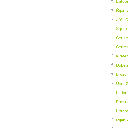
Listop
Říjen 
Září 2
Srpen
Červe
Červe
Květe
Duben
Březe
Únor 
Leden
Prosin
Listop
Říjen 