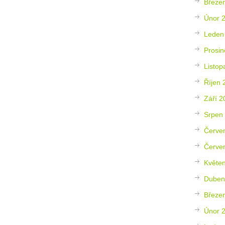
Březe
Únor 
Leden
Prosin
Listop
Říjen 
Září 2
Srpen
Červe
Červe
Květe
Duben
Březe
Únor 