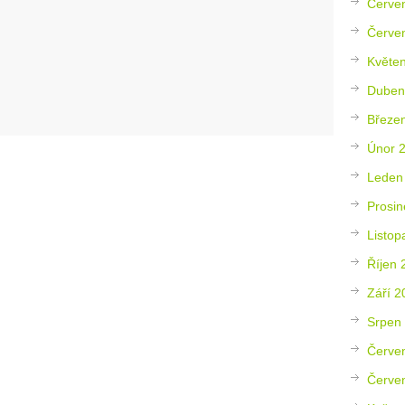
Červe
Červe
Květe
Duben
Březe
Únor 
Leden
Prosin
Listop
Říjen 
Září 2
Srpen
Červe
Červe