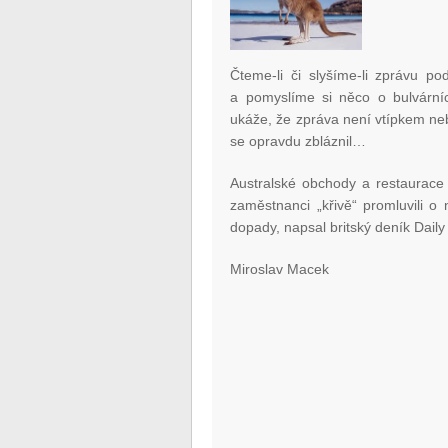
Čteme-li či slyšíme-li zprávu p
a pomyslíme si něco o bulvárn
ukáže, že zpráva není vtípkem neb
se opravdu zbláznil…
Australské obchody a restaurace 
zaměstnanci „křivě“ promluvili o
dopady, napsal britský deník Daily
Miroslav Macek