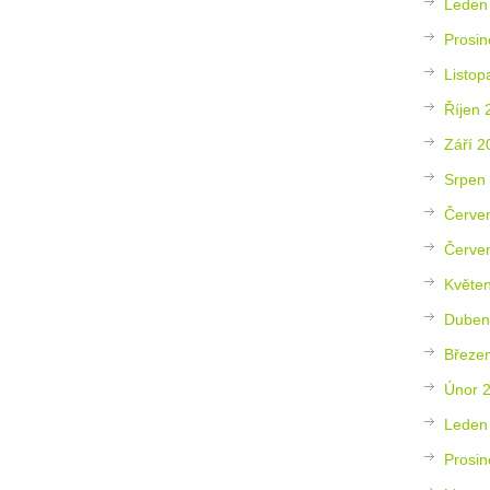
Leden
Prosin
Listop
Říjen 
Září 2
Srpen
Červe
Červe
Květe
Duben
Březe
Únor 
Leden
Prosin