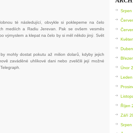
ARCH
Srpen
Červe
odobnou té následující, obvykle si poklepeme na čelo
ích mediích a Radiu Jerevan. Pak se ovšem vesměs
Červe
o výmyslem a klepat na čelo by si měl někdo jiný. Svět
Květe
Duben
by mohly dostat pokutu až milion dolarů, kdyby jejich
Březe
 nově zaváděné uhlíkové dani nebo zveličili její možné
 Telegraph.
Únor 
Leden
Prosin
Listop
Říjen 
Září 2
Srpen