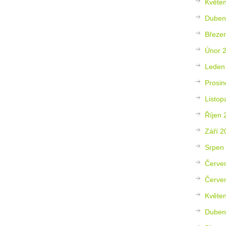
Květe
Duben
Březe
Únor 
Leden
Prosin
Listop
Říjen 
Září 2
Srpen
Červe
Červe
Květe
Duben