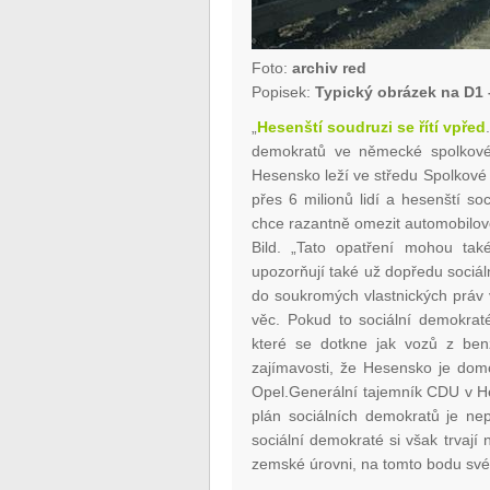
Foto:
archiv red
Popisek:
Typický obrázek na D1 –
„
Hesenští soudruzi se řítí vpřed
demokratů ve německé spolkové
Hesensko leží ve středu Spolkové 
přes 6 milionů lidí a hesenští soc
chce razantně omezit automobilov
Bild. „Tato opatření mohou ta
upozorňují také už dopředu sociáln
do soukromých vlastnických práv vy
věc. Pokud to sociální demokrat
které se dotkne jak vozů z benz
zajímavosti, že Hesensko je dom
Opel.Generální tajemník CDU v He
plán sociálních demokratů je ne
sociální demokraté si však trvají 
zemské úrovni, na tomto bodu sv