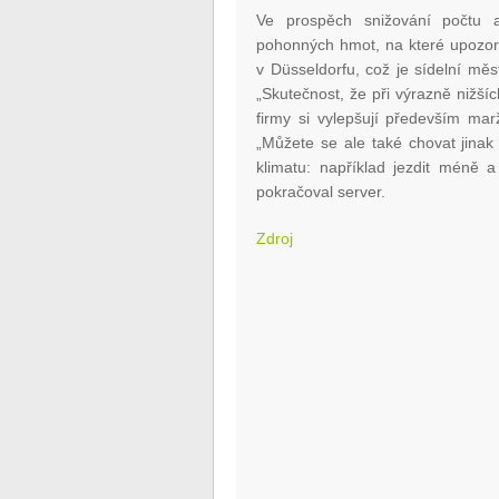
Ve prospěch snižování počtu a
pohonných hmot, na které upozo
v Düsseldorfu, což je sídelní mě
„Skutečnost, že při výrazně nižš
firmy si vylepšují především mar
„Můžete se ale také chovat jinak
klimatu: například jezdit méně 
pokračoval server.
Zdroj