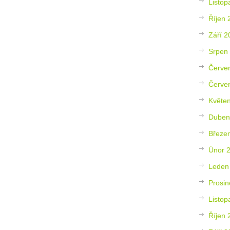
Listop
Říjen 
Září 2
Srpen
Červe
Červe
Květe
Duben
Březe
Únor 
Leden
Prosin
Listop
Říjen 