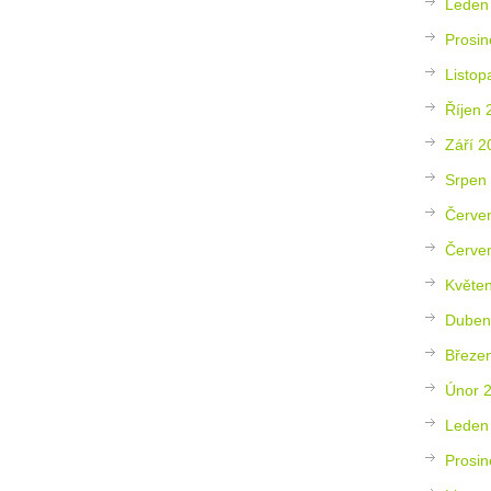
Leden
Prosin
Listop
Říjen 
Září 2
Srpen
Červe
Červe
Květe
Duben
Březe
Únor 
Leden
Prosin