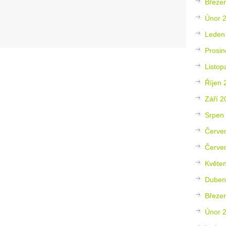
Březe
Únor 
Leden
Prosin
Listop
Říjen 
Září 2
Srpen
Červe
Červe
Květe
Duben
Březe
Únor 