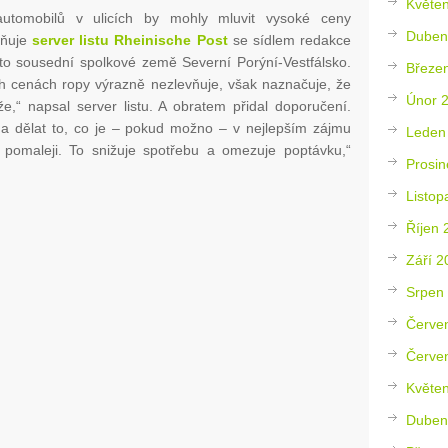
Květe
utomobilů v ulicích by mohly mluvit vysoké ceny
Duben
rňuje
server listu Rheinische Post
se sídlem redakce
sto sousední spolkové země Severní Porýní-Vestfálsko.
Březe
ích cenách ropy výrazně nezlevňuje, však naznačuje, že
Únor 
že,“ napsal server listu. A obratem přidal doporučení.
 a dělat to, co je – pokud možno – v nejlepším zájmu
Leden
a pomaleji. To snižuje spotřebu a omezuje poptávku,“
Prosin
Listop
Říjen 
Září 2
Srpen
Červe
Červe
Květe
Duben