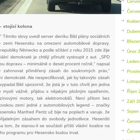
Červe
Červe
Květe
 stojící kolona
Duben
.“ Těmito slovy uvedl server deníku Bild plány sociálních
Březe
 zemi Hesensku na omezení automobilové dopravy.
republiky Německo a podle sčítání z roku 2015 zde žije
Únor 
iální demokraté je chtějí přinutit vystoupit z aut. „SPD
Leden
ou dopravu – minimálně o deset procent ročně,“ napsal
ké zahrnovat přiměřený zásah do soukromých práv,“
Prosin
í demokraté. Ale nespecifikovali, jak by takovýto zásah
Listop
padal.Bild upozornil, že jistá je v tuto chvíli jen jedna
Říjen 
é myslí vážně, přijdou s nějakým plošným opatřením,
ínovými motory, tak elektromobilů. Není přitom bez
Září 2
ovskou zemí jedné z automobilových legend – značky
Srpen
sensku Manfred Pentz už bije na poplach a varuje, že
přijatelným zásahem do svobody jednotlivce. Hesenští
Červe
na tom, že stanou-li se součástí příští vládní koalice na
Červe
ého programu pro Hesensko budou trvat.