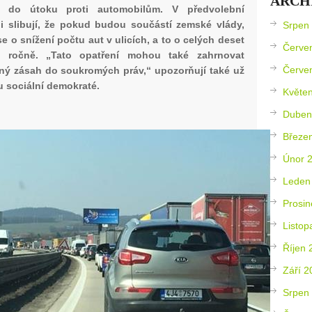
ARCH
jí do útoku proti automobilům. V předvolební
 slibují, že pokud budou součástí zemské vlády,
Srpen
se o snížení počtu aut v ulicích, a to o celých deset
Červe
t ročně. „Tato opatření mohou také zahrnovat
Červe
ný zásah do soukromých práv,“ upozorňují také už
 sociální demokraté.
Květe
Duben
Březe
Únor 
Leden
Prosin
Listop
Říjen 
Září 2
Srpen