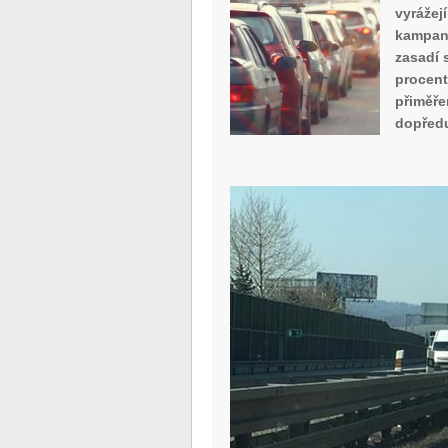
vyráže
kampani
zasadí 
procen
přiměře
dopředu