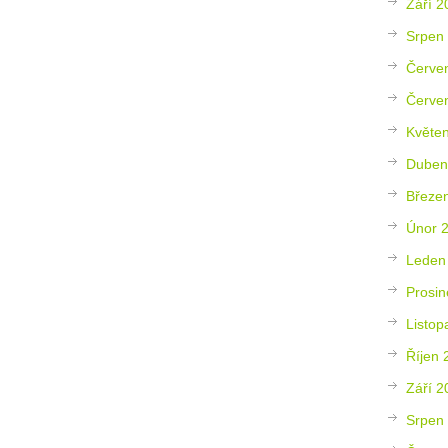
Září 2
Srpen
Červe
Červe
Květe
Duben
Březe
Únor 
Leden
Prosin
Listop
Říjen 
Září 2
Srpen