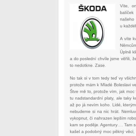
Víte, o
balíček
našeho 
u každéh
A víte 
Němcům.
Úplně kl
a do poslední chvíle jsme věřili
to nedotkne. Zase.
No tak si v tom tedy teď vy všichni
protože mám k Mladé Boleslavi vel
Štve mě to, protože vím, jak moc
tu nadstandardní platy, ale taky 
až po já nevím koho. Lidé, kterým 
nebudeme si na nic hrát. Nemluv
vykopnut, či nahrazen lepším rob
kam se poděje. Agentury…. Tam se 
kašel a podobný moc pěkný věci, n