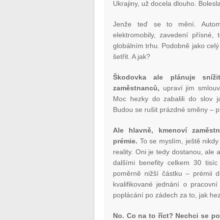
Ukrajiny, už docela dlouho. Bolesl
Jenže teď se to mění. Autom
elektromobily, zavedení přísné,
globálním trhu. Podobně jako celý
šetřit. A jak?
Škodovka ale plánuje sníž
zaměstnanců,
upraví jim smlouv
Moc hezky do zabalili do slov j
Budou se rušit prázdné směny – pr
Ale hlavně, kmenoví zaměstn
prémie.
To se myslím, ještě nikdy
reality. Oni je tedy dostanou, ale a
dalšími benefity celkem 30 tisí
poměrně nižší částku – prémii d
kvalifikované jednání o pracovn
poplácání po zádech za to, jak hez
No. Co na to říct? Nechci se po