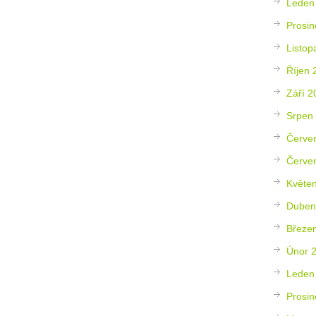
Leden
Prosin
Listop
Říjen 
Září 2
Srpen
Červe
Červe
Květe
Duben
Březe
Únor 
Leden
Prosin