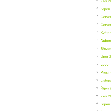
Září 2
Srpen
Červe
Červe
Květe
Duben
Březe
Únor 
Leden
Prosin
Listop
Říjen 
Září 2
Srpen