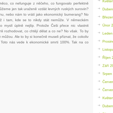
Květe
něco, co nefunguje z něčeho, co fungovalo perfektně
ůžeme jen tak uraženě vzdát levných ruských surovin?
Duben
ínu, nebo nám to vrátí jako ekonomický bumerang? No
Březe
 už i tam, kde se to nikdy stát nemůže. V německém
Únor 
 myslí úplně nejlíp. Protože Češi přece nic vlastnit
li rozhodovat, co chtějí dělat a co ne? No však. To by
Leden
 můžou. Ale to by si konečně museli přiznat, že cokoliv
Prosin
to. Toto nás vede k ekonomické smrti 100%. Tak na co
Listop
Říjen 
Září 2
Srpen
Červe
Červe
Květe
Duben