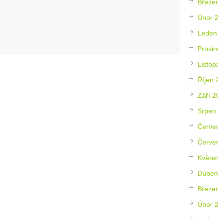
Březe
Únor 
Leden
Prosin
Listop
Říjen 
Září 2
Srpen
Červe
Červe
Květe
Duben
Březe
Únor 