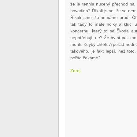
že je tenhle nucený přechod na 
hovadina? Říkali jsme, že se nem
Říkali jsme, že nemáme prudit Č
tak tady to máte holky a kluci
koncernu, který to se Škoda auto
nepotřebují, ne? Že by si pak moh
mohli. Kdyby chtěli. A pořád hodně
takového, je fakt lepší, než to
pořád čekáme?
Zdroj