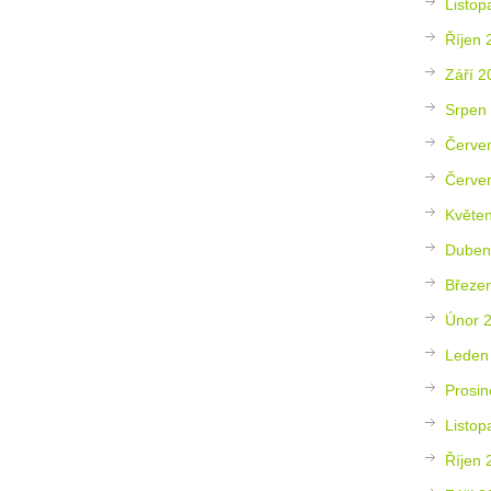
Listop
Říjen 
Září 2
Srpen
Červe
Červe
Květe
Duben
Březe
Únor 
Leden
Prosin
Listop
Říjen 