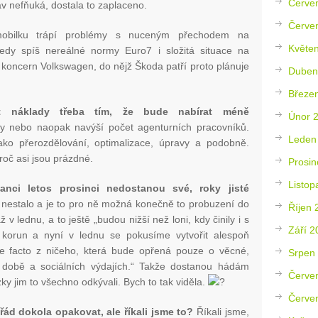
Červe
av nefňuká, dostala to zaplaceno.
Červe
obilku trápí problémy s nuceným přechodem na
Květe
 tedy spíš nereálné normy Euro7 i složitá situace na
 koncern Volkswagen, do nějž Škoda patří proto plánuje
Duben
Březe
it náklady třeba tím, že bude nabírat méně
Únor 
y nebo naopak navýší počet agenturních pracovníků.
Leden
ako přerozdělování, optimalizace, úpravy a podobně.
oč asi jsou prázdné.
Prosin
Listop
anci letos prosinci nedostanou své, roky jisté
 nestalo a je to pro ně možná konečně to probuzení do
Říjen 
ž v lednu, a to ještě „budou nižší než loni, kdy činily i s
Září 2
c korun a nyní v lednu se pokusíme vytvořit alespoň
e facto z ničeho, která bude opřená pouze o věcné,
Srpen
í době a sociálních výdajích.“ Takže dostanou hádám
Červe
ky jim to všechno odkývali. Bych to tak viděla.
Červe
řád dokola opakovat, ale říkali jsme to?
Říkali jsme,