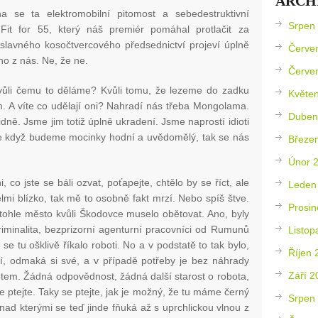
ARCH
na se ta elektromobilní pitomost a sebedestruktivní
Srpen
 Fit for 55, který náš premiér pomáhal protlačit za
slavného kosočtvercového předsednictví projeví úplně
Červe
o z nás. Ne, že ne.
Červe
kvůli čemu to děláme? Kvůli tomu, že lezeme do zadku
Květe
 A víte co udělají oni? Nahradí nás třeba Mongolama.
Duben
idně. Jsme jim totiž úplně ukradení. Jsme naprostí idioti
, že když budeme mocinky hodní a uvědomělý, tak se nás
Březe
Únor 
, co jste se báli ozvat, poťapejte, chtělo by se říct, ale
Leden
mi blízko, tak mě to osobně fakt mrzí. Nebo spíš štve.
Prosin
 tohle město kvůli Škodovce muselo obětovat. Ano, byly
kriminalita, bezprizorní agenturní pracovníci od Rumunů
Listop
se tu ošklivě říkalo roboti. No a v podstatě to tak bylo,
Říjen 
í, odmaká si své, a v případě potřeby je bez náhrady
Září 2
otem. Žádná odpovědnost, žádná další starost o robota,
ptejte. Taky se ptejte, jak je možný, že tu máme černý
Srpen
ad kterými se teď jinde fňuká až s uprchlickou vlnou z