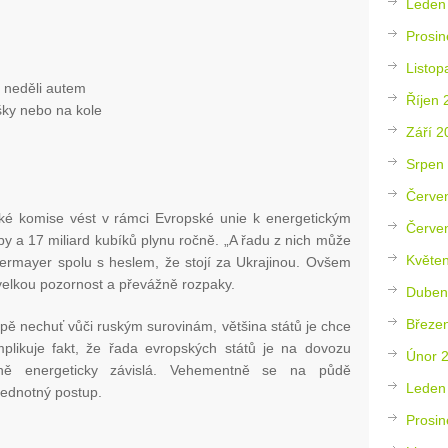
Leden
Prosin
Listop
v neděli autem
Říjen 
ěšky nebo na kole
Září 2
Srpen
Červe
é komise vést v rámci Evropské unie k energetickým
Červe
y a 17 miliard kubíků plynu ročně. „A řadu z nich může
Květe
ermayer spolu s heslem, že stojí za Ukrajinou. Ovšem
velkou pozornost a převážně rozpaky.
Duben
Březe
opě nechuť vůči ruským surovinám, většina států je chce
plikuje fakt, že řada evropských států je na dovozu
Únor 
čně energeticky závislá. Vehementně se na půdě
Leden
jednotný postup.
Prosin