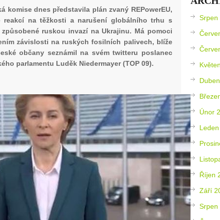
ARCH
á komise dnes představila plán zvaný REPowerEU,
Srpen
e reakcí na těžkosti a narušení globálního trhu s
, způsobené ruskou invazí na Ukrajinu. Má pomoci
Červe
ením závislosti na ruských fosilních palivech, blíže
Červe
české občany seznámil na svém twitteru poslanec
ého parlamentu Luděk Niedermayer (TOP 09).
Květe
Duben
Březe
Únor 
Leden
Prosin
Listop
Říjen 
Září 2
Srpen