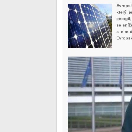
Evropsk
který j
energií
se sníž
s ním 
Evropsk