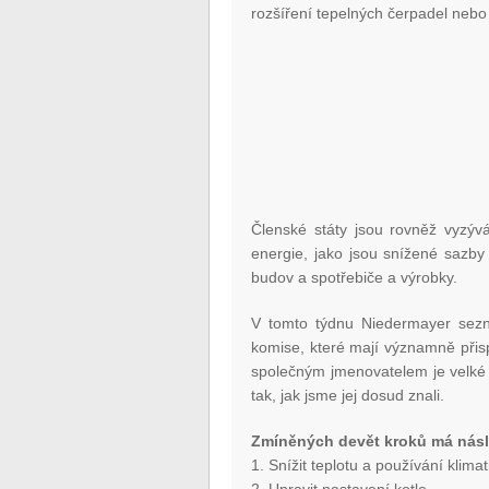
rozšíření tepelných čerpadel nebo
Členské státy jsou rovněž vyzývá
energie, jako jsou snížené sazby
budov a spotřebiče a výrobky.
V tomto týdnu Niedermayer sezn
komise, které mají významně přisp
společným jmenovatelem je velké
tak, jak jsme jej dosud znali.
Zmíněných devět kroků má násl
1. Snížit teplotu a používání klima