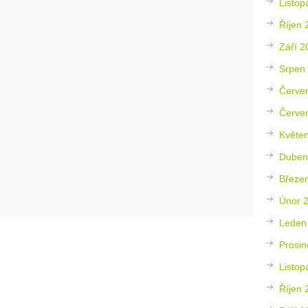
Listop
Říjen 
Září 2
Srpen
Červe
Červe
Květe
Duben
Březe
Únor 
Leden
Prosin
Listop
Říjen 