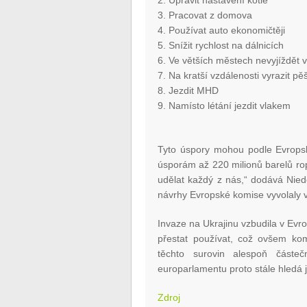
2. Upravit nastavení kotle
3. Pracovat z domova
4. Používat auto ekonomičtěji
5. Snížit rychlost na dálnicích
6. Ve větších městech nevyjíždět 
7. Na kratší vzdálenosti vyrazit p
8. Jezdit MHD
9. Namísto létání jezdit vlakem
Tyto úspory mohou podle Evropsk
úsporám až 220 milionů barelů rop
udělat každý z nás,“ dodává Nied
návrhy Evropské komise vyvolaly 
Invaze na Ukrajinu vzbudila v Evr
přestat používat, což ovšem kom
těchto surovin alespoň částe
europarlamentu proto stále hledá 
Zdroj