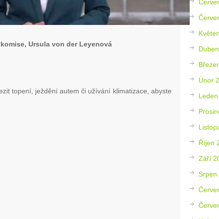
Červe
Červe
Květe
komise, Ursula von der Leyenová
Duben
Březe
Únor 
it topení, ježdění autem či užívání klimatizace, abyste
Leden
Prosin
Listop
Říjen 
Září 2
Srpen
Červe
Červe