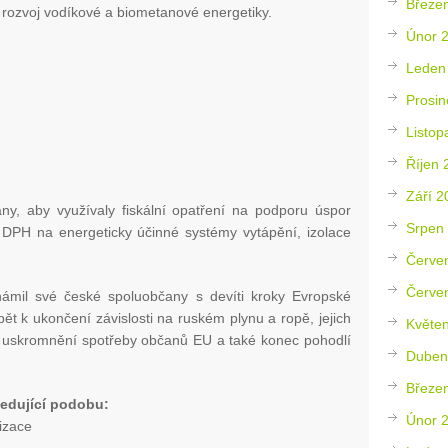
Březe
 rozvoj vodíkové a biometanové energetiky.
Únor 
Leden
Prosin
Listop
Říjen 
Září 2
ny, aby využívaly fiskální opatření na podporu úspor
Srpen
 DPH na energeticky účinné systémy vytápění, izolace
Červe
Červe
ámil své české spoluobčany s devíti kroky Evropské
ět k ukončení závislosti na ruském plynu a ropě, jejich
Květe
 uskromnění spotřeby občanů EU a také konec pohodlí
Duben
Březe
edující podobu:
Únor 
tizace