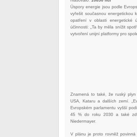
hlasovalo:
10830 lidí
Úspory energie jsou podle Evrops
vyřešit současnou energetickou k
opatření v oblasti energetické 
účinnosti: „Ta by měla snížit sp
vytvoření unijní platformy pro spo
Znamená to také, že ruský plyn
USA, Kataru a dalších zemí. „E
Evropském parlamentu vyšší podíl
45 % do roku 2030 a také zdvo
Niedermayer.
V plánu je proto rovněž povinná 