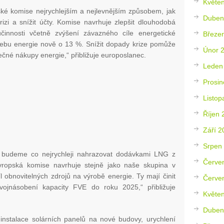
Květe
ké komise nejrychlejším a nejlevnějším způsobem, jak
Duben
rizi a snížit účty. Komise navrhuje zlepšit dlouhodobá
účinnosti včetně zvýšení závazného cíle energetické
Březe
otřebu energie nově o 13 %. Snížit dopady krize pomůže
Únor 
lečné nákupy energie,“ přibližuje europoslanec.
Leden
Prosin
Listop
Říjen 
Září 2
Srpen
 budeme co nejrychleji nahrazovat dodávkami LNG z
Červe
vropská komise navrhuje stejně jako naše skupina v
 obnovitelných zdrojů na výrobě energie. Ty mají činit
Červe
jnásobení kapacity FVE do roku 2025,“ přibližuje
Květe
Duben
instalace solárních panelů na nové budovy, urychlení