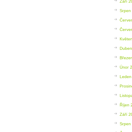
Září 2
Srpen
Červe
Červe
Květe
Duben
Březe
Únor 
Leden
Prosin
Listop
Říjen 
Září 2
Srpen