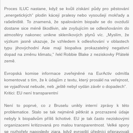
Proces ILUC nastane, když se kvůli získání půdy pro pěstování
„energetických“ plodin kácejí pralesy nebo vysoušejí mokřady a
rašeliniště. To znamená, že spalováním biopaliv se do ovzduší
dostane sice méně škodlivin, ale zvyšujícím se odlesňováním do
atmosféry nakonec unikne skleníkových plynů víc. „Myslím, že
výzkum jasně ukazuje, že vzhledem k odlesňování v oblastech
typu jihovýchodní Asie mají biopaliva prokazatelný negativní
dopad na změnu klimatu,“ řekl Robbie Blake z neziskovky Přátelé
země.
Evropská komise informace zveřejněné na EurActiv odmítla
komentovat s tím, že k údajům z textu, který prosákl na veřejnost,
se vyjadřovat nebude, neb „ještě nebyl vydán závěr o dopadech“.
Kritici: EU není transparentní
Není to poprvé, co z Bruselu unikly interní zprávy k této
problematice. Stalo se tak nejméně pětkrát a prozrazené údaje
nebyly k biopalivům příliš lichotivé. EU je tak často neziskovými
organizacemi kritizovaná pro malou transparentnost. Velké spory
se rozhořely naposledy zjara, když evropští úředníci připravovali