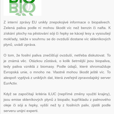
Z interní zprávy EU unikly znepokojivé informace o biopalivech.
Zelená paliva podle ní mohou škodit víc než benzin či nafta. K
získání plochy na pěstování sóji či řepky se kácejí lesy a vysoušejí
mokřady, takže v souhrnu se do ovzduší dostane víc skleníkových
plynů, uvádí zpráva.
O tom, že fosilní paliva znečišťují ovzduší, netřeba diskutovat. To
je známá věc. Otázkou zůstává, o kolik šetrnější jsou biopaliva,
tedy paliva vzniklá z biomasy. Podle údajů, které shromažduje
Evropská unie, o mnoho ne. Vlastně mohou škodit ještě víc. To
alespoň vyplývá z uniklých dat, která zveřejnil zpravodajský server
EurActiv.
Když se započítají kritéria ILUC (nepřímé změny využití krajiny),
jsou emise skleníkových plynů z biopaliv, kupříkladu z palmového
oleje či sóji a řepky, vyšší než ty z fosilních paliv, zjistili podle
serveru unijní experti.