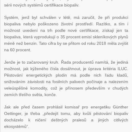
sérii nových systémů certifikace biopaliv.
Systém, jenž byl schválen v létě, má zaručit, že při produkci
biopaliva nebylo poškozeno životní prostředí. Razítko, a tím i
možnost uvedení na trh podle nové certifikace, získají jen ta
biopaliva, která vyprodukují o 35 procent emisí skleníkových plynů
méně než benzin. Tato cifra by se přitom od roku 2018 měla zvýšit
na 60 procent.
Jenže je to začarovaný kruh. Řada producentů namítá, že jediná
možnost, jak kýženého čísla dosáhnout, je úprava kritéria ILUC.
Pěstování energetických plodin má podle nich řadu kladů,
snižováním závislosti na fosilních palivech počínaje a nalezením
veleúspěšné komodity, což je přínosem především v chudých
zemích třetího světa, konče.
Jak ale před časem prohlásil komisař pro energetiku Günther
Oettinger, je třeba „předejít tomu, aby kvůli pěstování biopaliv
docházelo k ničení deštných pralesů a jiných citlivých
ekosystémů“.