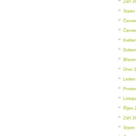
Září 2
Srpen
Červe
Červe
Květe
Duben
Březe
Únor 
Leden
Prosin
Listop
Říjen 
Září 2
Srpen