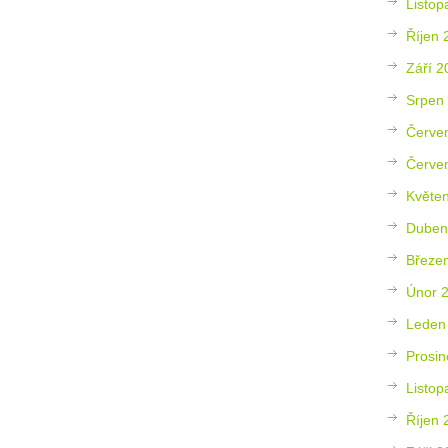
Listop
Říjen 
Září 2
Srpen
Červe
Červe
Květe
Duben
Březe
Únor 
Leden
Prosin
Listop
Říjen 