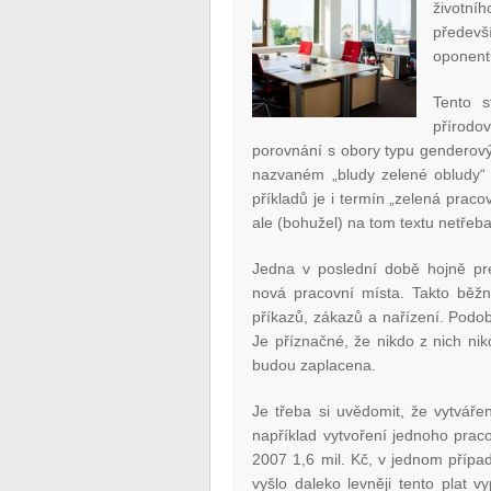
životní
předevš
oponentu
Tento s
přírod
porovnání s obory typu genderovýc
nazvaném „bludy zelené obludy“ 
příkladů je i termín „zelená prac
ale (bohužel) na tom textu netřeba
Jedna v poslední době hojně pre
nová pracovní místa. Takto běžně
příkazů, zákazů a nařízení. Podob
Je příznačné, že nikdo z nich ni
budou zaplacena.
Je třeba si uvědomit, že vytváře
například vytvoření jednoho prac
2007 1,6 mil. Kč, v jednom přípa
vyšlo daleko levněji tento plat 