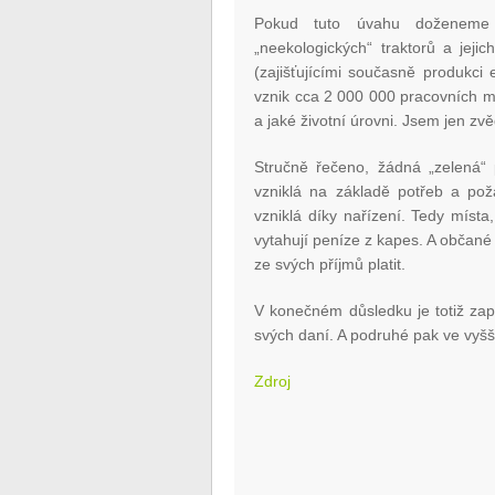
Pokud tuto úvahu doženeme 
„neekologických“ traktorů a jeji
(zajišťujícími současně produkci e
vznik cca 2 000 000 pracovních mís
a jaké životní úrovni. Jsem jen zv
Stručně řečeno, žádná „zelená“ p
vzniklá na základě potřeb a po
vzniklá díky nařízení. Tedy místa
vytahují peníze z kapes. A občané 
ze svých příjmů platit.
V konečném důsledku je totiž zap
svých daní. A podruhé pak ve vyš
Zdroj