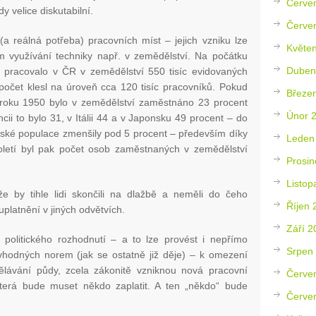
Červe
dy velice diskutabilní.
Červe
a reálná potřeba) pracovních míst – jejich vzniku lze
Květe
 využívání techniky např. v zemědělství. Na počátku
Duben
í pracovalo v ČR v zemědělství 550 tisíc evidovaných
očet klesl na úroveň cca 120 tisíc pracovníků. Pokud
Březe
 roku 1950 bylo v zemědělství zaměstnáno 23 procent
Únor 
ii to bylo 31, v Itálii 44 a v Japonsku 49 procent – do
ské populace zmenšily pod 5 procent – především díky
Leden
toletí byl pak počet osob zaměstnaných v zemědělství
Prosin
Listop
e by tihle lidi skončili na dlažbě a neměli do čeho
Říjen 
uplatnění v jiných odvětvích.
Září 2
politického rozhodnutí – a to lze provést i nepřímo
Srpen
vhodných norem (jak se ostatně již děje) – k omezení
lávání půdy, zcela zákonitě vzniknou nová pracovní
Červe
terá bude muset někdo zaplatit. A ten „někdo“ bude
Červe