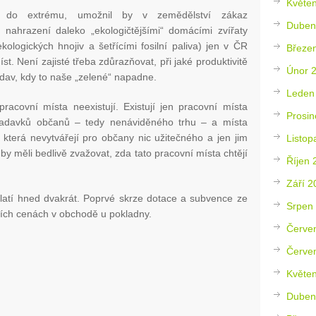
Květe
do extrému, umožnil by v zemědělství zákaz
Duben
ch nahrazení daleko „ekologičtějšími“ domácími zvířaty
kologických hnojiv a šetřícími fosilní paliva) jen v ČR
Březe
t. Není zajisté třeba zdůrazňovat, při jaké produktivitě
Únor 
ědav, kdy to naše „zelené“ napadne.
Leden
racovní místa neexistují. Existují jen pracovní místa
Prosin
žadavků občanů – tedy nenáviděného trhu – a místa
, která nevytvářejí pro občany nic užitečného a jen jim
Listop
by měli bedlivě zvažovat, zda tato pracovní místa chtějí
Říjen 
Září 2
latí hned dvakrát. Poprvé skrze dotace a subvence ze
Srpen
ších cenách v obchodě u pokladny.
Červe
Červe
Květe
Duben