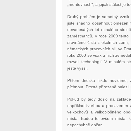
„montovnách“, a jejich stálost je te
Druhý problém je samotný vznik (
jistě snadno dosáhnout omezením
devadesátých let minulého stolet
zaměstnanců, v roce 2009 tento p
srovnáme čísla z okolních zemí,
německých pracovních sil, ve Franc
roku 2000 se však u nich zeměděl
rozvoji technologií. V minulém s
ještě vyšší.
Přitom dneska nikde nevidíme, ž
píchnout. Prostě přirozeně nalezli 
Pokud by tedy došlo na základě 
například tvorbou a prosazením 
velkochovů a velkoplošného obdě
místa. Budou to ovšem místa, k
nepochybně občan.