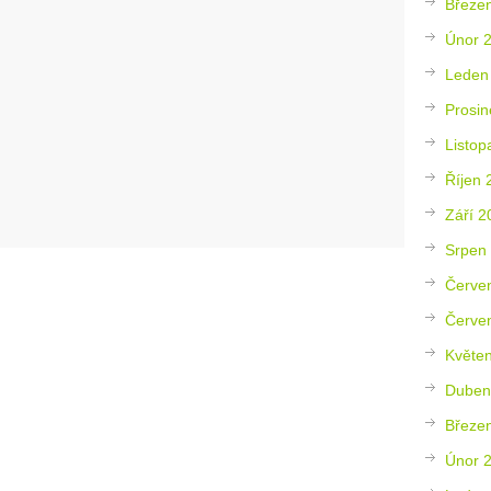
Březe
Únor 
Leden
Prosin
Listop
Říjen 
Září 2
Srpen
Červe
Červe
Květe
Duben
Březe
Únor 