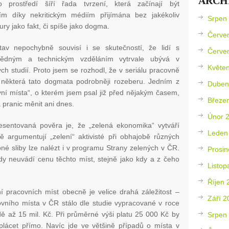
ARCH
ho prostředí šíří řada tvrzení, která začínají být
ím díky nekritickým médiím přijímána bez jakékoliv
Srpen
ry jako fakt, či spíše jako dogma.
Červe
tav nepochybně souvisí i se skutečností, že lidí s
Červe
ovědným a technickým vzděláním vytrvale ubývá v
Květe
h studií. Proto jsem se rozhodl, že v seriálu pracovně
některá tato dogmata podrobněji rozeberu. Jedním z
Duben
ovní místa“, o kterém jsem psal již před nějakým časem,
Březe
 pranic měnit ani dnes.
Únor 
sentovaná pověra je, že „zelená ekonomika“ vytváří
Leden
 argumentují „zelení“ aktivisté při obhajobě různých
né sliby lze nalézt i v programu Strany zelených v ČR.
Prosin
kdy neuvádí cenu těchto míst, stejně jako kdy a z čeho
Listop
Říjen 
ní pracovních míst obecně je velice drahá záležitost –
Září 2
ovního místa v ČR stálo dle studie vypracované v roce
dě až 15 mil. Kč. Při průměrné výši platu 25 000 Kč by
Srpen
vyplácet přímo. Navíc jde ve většině případů o místa v