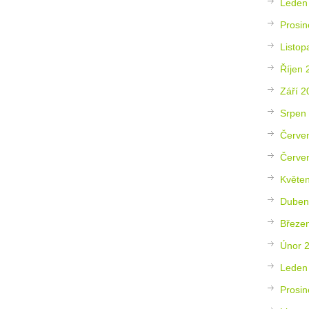
Leden
Prosin
Listop
Říjen 
Září 2
Srpen
Červe
Červe
Květe
Duben
Březe
Únor 
Leden
Prosin