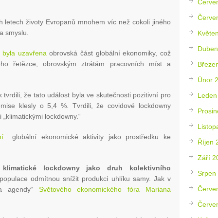
Červe
Červe
tích letech životy Evropanů mnohem víc než cokoli jiného
a smyslu.
Květe
Duben
ů
byla uzavřena
obrovská část globální ekonomiky, což
kého řetězce, obrovským ztrátám pracovních míst a
Březe
Únor 
vrdili, že tato událost byla ve skutečnosti pozitivní pro
Leden
emise klesly o 5,4 %. Tvrdili, že covidové lockdowny
Prosin
i „klimatickými lockdowny.“
Listop
í
globální ekonomické aktivity jako prostředku ke
Říjen 
Září 2
i klimatické lockdowny jako druh kolektivního
Srpen
populace odmítnou snížit produkci uhlíku samy. Jak v
Červe
lka agendy“
Světového ekonomického fóra Mariana
Červe