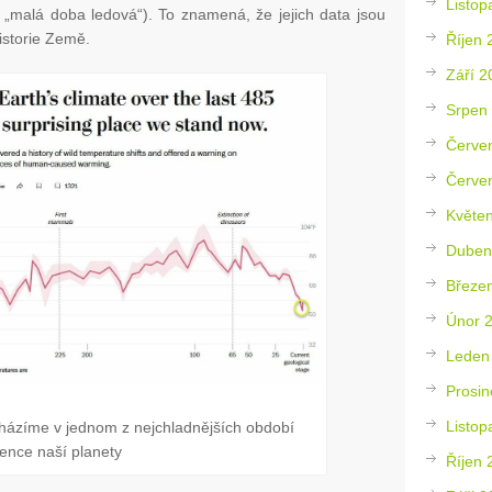
Listop
. „malá doba ledová“). To znamená, že jejich data jsou
istorie Země.
Říjen 
Září 2
Srpen
Červe
Červe
Květe
Duben
Březe
Únor 
Leden
Prosin
Listop
cházíme v jednom z nejchladnějších období
tence naší planety
Říjen 