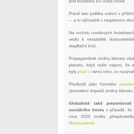
pod kuratelou EU zcela ničivé.
Právě tato politika ovlivní v příš
– a to výhradně v negativním slov
Na vrcholu covidových lockdown
vedlo k nestabilitě dodavatels
stagflační krizi.
Propagandisté změny klimatu však t
planetu, když vyšlo najevo, že 
byly
praxí v
rámci toho, co nazýval
Předložili plán řízeného
narušen
zpomalení dopadů změny klimatu.
Globalisté také prezentoval
sociálního trestu
v případě, že 
roce 2020 tvrdila „přispěvate
Mazzucatová
: