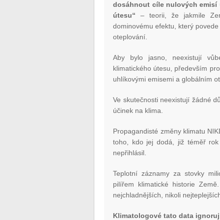
dosáhnout cíle nulových emisí 
útesu“
– teorii, že jakmile Z
dominovému efektu, který povede k
oteplování.
Aby bylo jasno, neexistují vů
klimatického útesu, především pro
uhlíkovými emisemi a globálním o
Ve skutečnosti neexistují žádné dů
účinek na klima.
Propagandisté změny klimatu NIKD
toho, kdo jej dodá, již téměř r
nepřihlásil.
Teplotní záznamy za stovky mili
pilířem klimatické historie Zem
nejchladnějších, nikoli nejteplejšíc
Klimatologové tato data ignorují