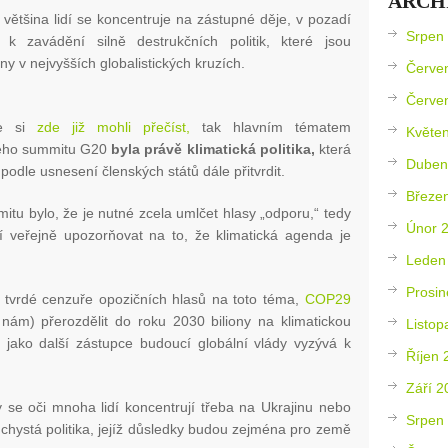
ARCH
většina lidí se koncentruje na zástupné děje, v pozadí
Srpen
 k zavádění silně destrukčních politik, které jsou
y v nejvyšších globalistických kruzích.
Červe
Červe
te si
zde již mohli přečíst,
tak hlavním tématem
Květe
ého summitu G20
byla právě klimatická politika,
která
Duben
podle usnesení členských států dále přitvrdit.
Březe
tu bylo, že je nutné zcela umlčet hlasy „odporu,“ tedy
Únor 
í veřejně upozorňovat na to, že klimatická agenda je
Leden
Prosin
tvrdé cenzuře opozičních hlasů na toto téma,
COP29
ám) přerozdělit do roku 2030 biliony na klimatickou
Listop
 jako další zástupce budoucí globální vlády vyzývá k
Říjen 
Září 2
y se oči mnoha lidí koncentrují třeba na Ukrajinu nebo
Srpen
 chystá politika, jejíž důsledky budou zejména pro země