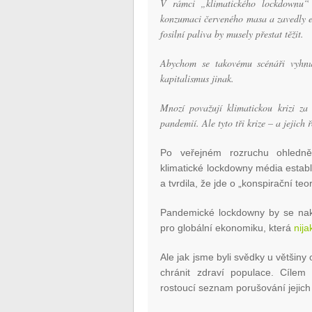
V rámci „klimatického lockdownu“ 
konzumaci červeného masa a zavedly ex
fosilní paliva by musely přestat těžit.
Abychom se takovému scénáři vyhnul
kapitalismus jinak.
Mnozí považují klimatickou krizi za
pandemií. Ale tyto tři krize – a jejic
Po veřejném rozruchu ohledně
klimatické lockdowny média establi
a tvrdila, že jde o „konspirační teori
Pandemické lockdowny by se nako
pro globální ekonomiku, která
nija
Ale jak jsme byli svědky u větši
chránit zdraví populace. Cílem 
rostoucí seznam porušování jejich