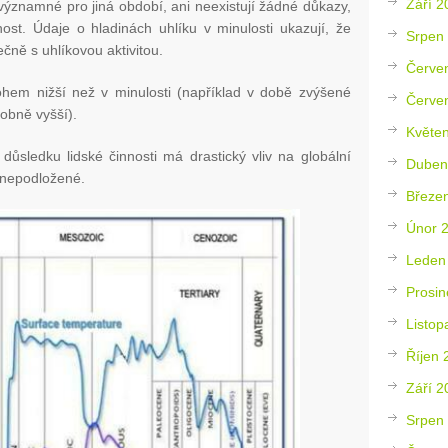
Září 2
ýznamné pro jiná období, ani neexistují žádné důkazy,
ost. Údaje o hladinách uhlíku v minulosti ukazují, že
Srpen
čně s uhlíkovou aktivitou.
Červe
hem nižší než v minulosti (například v době zvýšené
Červe
obně vyšší).
Květe
důsledku lidské činnosti má drastický vliv na globální
Duben
o nepodložené.
Březe
Únor 
Leden
Prosin
Listop
Říjen 
Září 2
Srpen