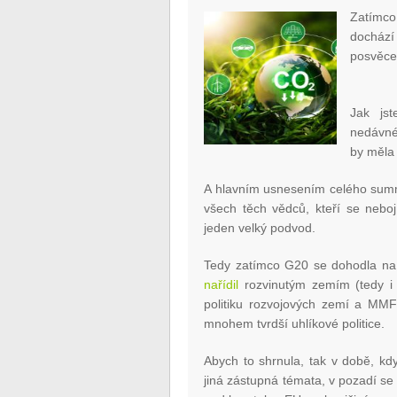
Zatímco 
dochází
posvěcen
Jak js
nedávn
by měla 
A hlavním usnesením celého summi
všech těch vědců, kteří se neboj
jeden velký podvod.
Tedy zatímco G20 se dohodla na 
nařídil
rozvinutým zemím (tedy i n
politiku rozvojových zemí a MMF
mnohem tvrdší uhlíkové politice.
Abych to shrnula, tak v době, kd
jiná zástupná témata, v pozadí se