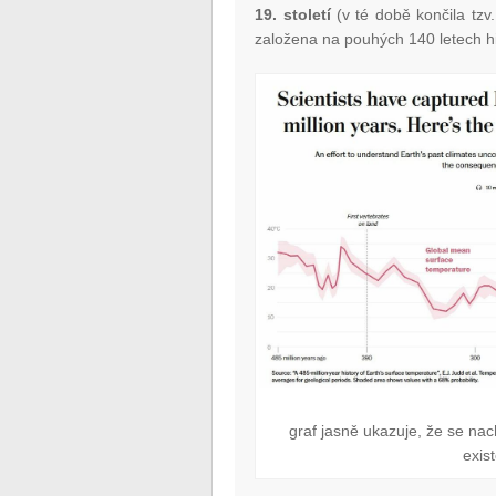
19. století
(v té době končila tzv
založena na pouhých 140 letech h
graf jasně ukazuje, že se na
exis