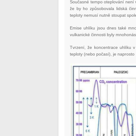
Současné tempo oteplování není v
že by ho způsobovala lidská činn
teploty nemusí nutně stoupat spole
Emise uhlíku jsou dnes také mno
vulkanické činnosti byly mnohonás
Tvrzení, že koncentrace uhlíku v 
teploty (nebo počasí), je naprost