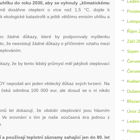
Leden
uhlíku do roku 2030, aby se vyhnuly „klimatickému
emě dosáhne oteplení o více než 1,5 °C, dojde k
Prosin
 ekologické katastrofě a ještě většímu emisím uhlíku a
Listop
Říjen 
bec žádné důkazy, které by podporovaly myšlenku
Září 2
to, že neexistují žádné důkazy o příčinném vztahu mezi
teplováním.
Srpen
Červe
kazy, že by tento lidský průmysl měl jakýkoli oteplovací
Červe
Květe
Y nepodali ani jeden vědecký důkaz svých tvrzení. Na
ok čeká odměna 100 000 eur, ale dosud se o ni nikdo
Duben
Březe
onů let dokazují, že období oteplování jsou hlavním
Únor 
ě. Ve srovnání s tím je naše současná éra jednou z
Leden
h.
Prosin
 a používají teplotní záznamy sahající jen do 80. let