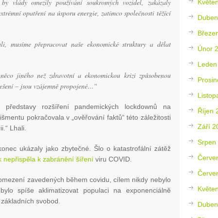
by vlády omezily používání soukromých vozidel, zakázaly
Květe
trémní opatření na úsporu energie, zatímco společnosti těžící
Duben
Březe
i, musíme přepracovat naše ekonomické struktury a dělat
Únor 
Leden
 něco jiného než zdravotní a ekonomickou krizi způsobenou
Prosin
h řešení – jsou vzájemně propojené…“
Listop
 představy rozšíření pandemických lockdownů na
Říjen 
šmentu pokračovala v „ověřování faktů“ této záležitosti
Září 2
i.“ Lhali.
Srpen
nec ukázaly jako zbytečné. Šlo o katastrofální zátěž
Červe
k nepřispěla k zabránění šíření
viru COVID.
Červe
ny omezení zavedených během covidu, cílem nikdy nebylo
Květe
bylo spíše aklimatizovat populaci na exponenciálně
 základních svobod.
Duben