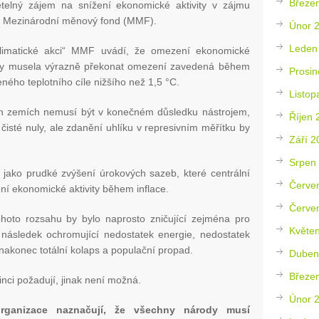
Březe
telný zájem na snížení ekonomické aktivity v zájmu
je Mezinárodní měnový fond (MMF).
Únor 
Leden
klimatické akci“ MMF uvádí, že omezení ekonomické
ty by musela výrazně překonat omezení zavedená během
Prosin
ého teplotního cíle nižšího než 1,5 °C.
Listop
ch zemích nemusí být v konečném důsledku nástrojem,
Říjen 
í čisté nuly, ale zdanění uhlíku v represivním měřítku by
Září 2
Srpen
jako prudké zvýšení úrokových sazeb, které centrální
Červe
í ekonomické aktivity během inflace.
Červe
oto rozsahu by bylo naprosto zničující zejména pro
Květe
následek ochromující nedostatek energie, nedostatek
 nakonec totální kolaps a populační propad.
Duben
Březe
činci požadují, jinak není možná.
Únor 
organizace naznačují, že všechny národy musí