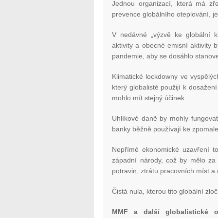
Jednou organizací, která má zře
prevence globálního oteplování, 
V nedávné „výzvě ke globální 
aktivity a obecné emisní aktivi
pandemie, aby se dosáhlo stanoven
Klimatické lockdowny ve vyspělý
který globalisté použijí k dosažen
mohlo mít stejný účinek.
Uhlíkové daně by mohly fungovat 
banky běžně používají ke zpomalen
Nepřímé ekonomické uzavření toh
západní národy, což by mělo za 
potravin, ztrátu pracovních míst a
Čistá nula, kterou tito globální zlo
MMF a další globalistické 