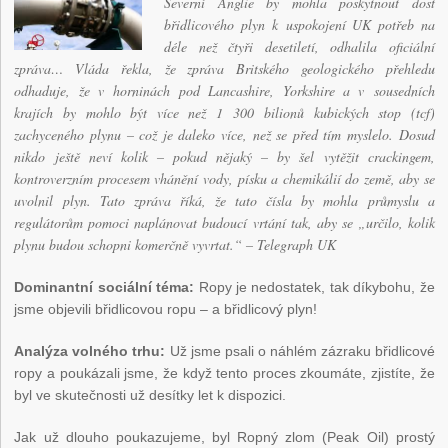
Severní Anglie by mohla poskytnout dost
břidlicového plyn k uspokojení UK potřeb na
déle než čtyři desetiletí, odhalila oficiální
zpráva… Vláda řekla, že zpráva Britského geologického přehledu
odhaduje, že v horninách pod Lancashire, Yorkshire a v sousedních
krajích by mohlo být více než 1 300 bilionů kubických stop (tcf)
zachyceného plynu – což je daleko více, než se před tím myslelo. Dosud
nikdo ještě neví kolik – pokud nějaký – by šel vytěžit crackingem,
kontroverzním procesem vhánění vody, písku a chemikálií do země, aby se
uvolnil plyn. Tato zpráva říká, že tato čísla by mohla průmyslu a
regulátorům pomoci naplánovat budoucí vrtání tak, aby se „určilo, kolik
plynu budou schopni komerčně vyvrtat.“ – Telegraph UK
Dominantní sociální téma:
Ropy je nedostatek, tak díkybohu, že
jsme objevili břidlicovou ropu – a břidlicový plyn!
Analýza volného trhu:
Už jsme psali o náhlém zázraku břidlicové
ropy a poukázali jsme, že když tento proces zkoumáte, zjistíte, že
byl ve skutečnosti už desítky let k dispozici.
Jak už dlouho poukazujeme, byl Ropný zlom (Peak Oil) prostý