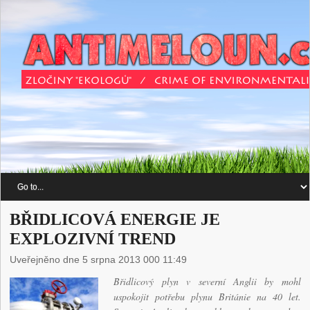
BŘIDLICOVÁ ENERGIE JE
EXPLOZIVNÍ TREND
Uveřejněno dne 5 srpna 2013 000 11:49
Břidlicový plyn v severní Anglii by mohl
uspokojit potřebu plynu Británie na 40 let.