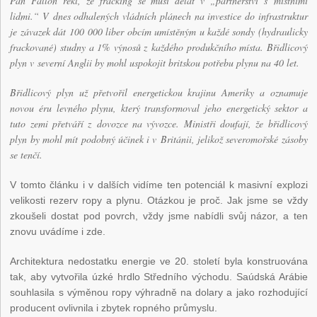
Pan Fallon řekl, že fracking se musí dělat v „partnerství s místními
lidmi.“ V dnes odhalených vládních plánech na investice do infrastruktur
je závazek dát 100 000 liber obcím umístěným u každé sondy (hydraulicky
frackované) studny a 1% výnosů z každého produkčního místa. Břidlicový
plyn v severní Anglii by mohl uspokojit britskou potřebu plynu na 40 let.
Břidlicový plyn už přetvořil energetickou krajinu Ameriky a oznamuje
novou éru levného plynu, který transformoval jeho energetický sektor a
tuto zemi přetváří z dovozce na vývozce. Ministři doufají, že břidlicový
plyn by mohl mít podobný účinek i v Británii, jelikož severomořské zásoby
se tenčí.
V tomto článku i v dalších vidíme ten potenciál k masivní explozi
velikosti rezerv ropy a plynu. Otázkou je proč. Jak jsme se vždy
zkoušeli dostat pod povrch, vždy jsme nabídli svůj názor, a ten
znovu uvádíme i zde.
Architektura nedostatku energie ve 20. století byla konstruována
tak, aby vytvořila úzké hrdlo Středního východu. Saúdská Arábie
souhlasila s výměnou ropy výhradně na dolary a jako rozhodující
producent ovlivnila i zbytek ropného průmyslu.