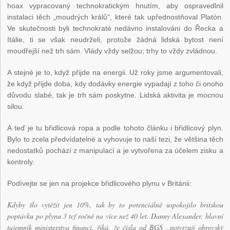
hoax vypracovaný technokratickým hnutím, aby ospravedlnil
instalaci těch „moudrých králů“, které tak upřednostňoval Platón.
Ve skutečnosti byli technokraté nedávno instalováni do Řecka a
Itálie, ti se však neudrželi, protože žádná lidská bytost není
moudřejší než trh sám. Vlády vždy selžou; trhy to vždy zvládnou.
A stejné je to, když přijde na energii. Už roky jsme argumentovali,
že když přijde doba, kdy dodávky energie vypadají z toho či onoho
důvodu slabé, tak je trh sám poskytne. Lidská aktivita je mocnou
silou.
A teď je tu břidlicová ropa a podle tohoto článku i břidlicový plyn.
Bylo to zcela předvídatelné a vyhovuje to naší tezi, že většina těch
nedostatků pochází z manipulací a je vytvořena za účelem zisku a
kontroly.
Podívejte se jen na projekce břidlicového plynu v Británii:
Kdyby šlo vytěžit jen 10%, tak by to potenciálně uspokojilo britskou
poptávku po plynu 3 tcf ročně na více než 40 let. Danny Alexander, hlavní
tajemník ministerstva financí, říká, že čísla od BGS „potvrzují obrovský