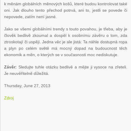
k měnám globálních měnových košů, které budou kontrolovat také
oni. Jak dlouho tento přechod potrvá, ani to, jestli se povede či
nepovede, zatím není jasné.
Jako se všemi globálními trendy s touto povahou, je třeba, aby je
člověk bedlivě zkoumal a dospěl k osobnímu závěru o tom, zda
ztroskotají či uspějí. Jedna věc je ale jistá: Ta náhle dostupná ropa
a plyn po celém světě má mocný dopad na budoucnost těch
ekonomik a měn, o kterých se v současnosti moc nediskutuje.
Závěr:
Sledujte tuhle otázku bedlivě a mějte ji vysoce na zřeteli.
Je neuvěřitelně důležitá.
Thursday, June 27, 2013
Zdroj