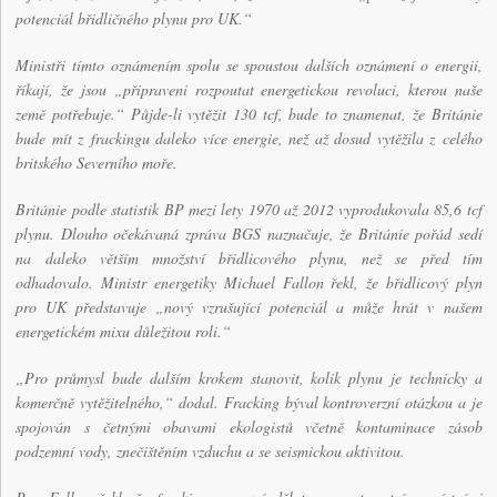
potenciál břidličného plynu pro UK.“
Ministři tímto oznámením spolu se spoustou dalších oznámení o energii,
říkají, že jsou „připraveni rozpoutat energetickou revoluci, kterou naše
země potřebuje.“ Půjde-li vytěžit 130 tcf, bude to znamenat, že Británie
bude mít z frackingu daleko více energie, než až dosud vytěžila z celého
britského Severního moře.
Británie podle statistik BP mezi lety 1970 až 2012 vyprodukovala 85,6 tcf
plynu. Dlouho očekávaná zpráva BGS naznačuje, že Británie pořád sedí
na daleko větším množství břidlicového plynu, než se před tím
odhadovalo. Ministr energetiky Michael Fallon řekl, že břidlicový plyn
pro UK představuje „nový vzrušující potenciál a může hrát v našem
energetickém mixu důležitou roli.“
„Pro průmysl bude dalším krokem stanovit, kolik plynu je technicky a
komerčně vytěžitelného,“ dodal. Fracking býval kontroverzní otázkou a je
spojován s četnými obavami ekologistů včetně kontaminace zásob
podzemní vody, znečištěním vzduchu a se seismickou aktivitou.