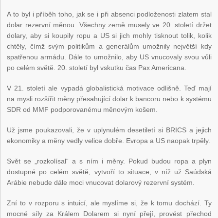
A to byl i příběh toho, jak se i při absenci podloženosti zlatem stal
dolar rezervní měnou. Všechny země musely ve 20. století držet
dolary, aby si koupily ropu a US si jich mohly tisknout tolik, kolik
chtěly, čímž svým politikům a generálům umožnily největší kdy
spatřenou armádu. Dále to umožnilo, aby US vnucovaly svou vůli
po celém světě. 20. století byl vskutku čas Pax Americana.
V 21. století ale vypadá globalistická motivace odlišně. Teď mají
na mysli rozšířit měny přesahující dolar k bancoru nebo k systému
SDR od MMF podporovanému měnovým košem.
Už jsme poukazovali, že v uplynulém desetiletí si BRICS a jejich
ekonomiky a měny vedly velice dobře. Evropa a US naopak trpěly.
Svět se „rozkolísal“ a s ním i měny. Pokud budou ropa a plyn
dostupné po celém světě, vytvoří to situace, v níž už Saúdská
Arábie nebude dále moci vnucovat dolarový rezervní systém.
Zní to v rozporu s intuicí, ale myslíme si, že k tomu dochází. Ty
mocné síly za Králem Dolarem si nyní přejí, provést přechod