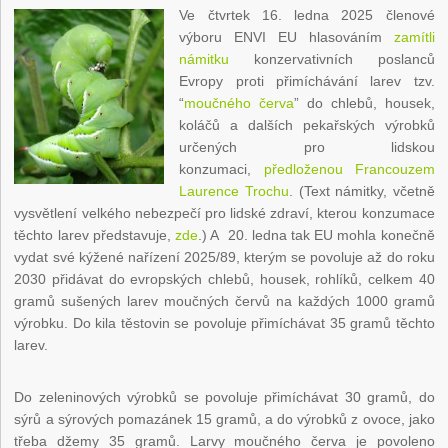
Ve čtvrtek 16. ledna 2025 členové
výboru ENVI EU hlasováním
zamítli
námitku
konzervativních poslanců
Evropy proti přimíchávání larev tzv.
“
moučného červa
” do chlebů, housek,
koláčů a dalších pekařských výrobků
určených pro lidskou
konzumaci,
předloženou Francouzem
Laurence Trochu
. (Text námitky, včetně
vysvětlení velkého nebezpečí pro lidské zdraví, kterou konzumace
těchto larev představuje,
zde
.) A 20. ledna tak EU mohla konečně
vydat své kýžené nařízení 2025/89, kterým se povoluje až do roku
2030 přidávat do evropských chlebů, housek, rohlíků, celkem 40
gramů sušených larev moučných červů na každých 1000 gramů
výrobku. Do kila těstovin se povoluje přimíchávat 35 gramů těchto
larev.
Do zeleninových výrobků se povoluje přimíchávat 30 gramů, do
sýrů a sýrových pomazánek 15 gramů, a do výrobků z ovoce, jako
třeba džemy 35 gramů. Larvy moučného červa je povoleno