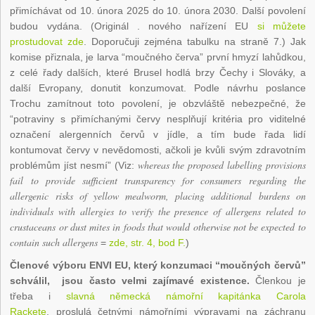
přimíchávat od 10. února 2025 do 10. února 2030. Další povolení
budou vydána. (Originál . nového nařízení EU
si můžete
prostudovat zde
. Doporučuji zejména tabulku na straně 7.) Jak
komise přiznala, je larva “moučného červa” první hmyzí lahůdkou,
z celé řady dalších, které Brusel hodlá brzy Čechy i Slováky, a
další Evropany, donutit konzumovat. Podle návrhu poslance
Trochu zamítnout toto povolení, je obzvláště nebezpečné, že
“potraviny s přimíchanými červy nesplňují kritéria pro viditelné
označení alergenních červů v jídle, a tím bude řada lidí
kontumovat červy v nevědomosti, ačkoli je kvůli svým zdravotním
whereas the proposed labelling provisions
problémům jíst nesmí” (Viz:
fail to provide sufficient transparency for consumers regarding the
allergenic risks of yellow mealworm, placing additional burdens on
individuals with allergies to verify the presence of allergens related to
crustaceans or dust mites in foods that would otherwise not be expected to
contain such allergens
=
zde, str. 4, bod F.
)
Členové výboru ENVI EU, který konzumaci “moučných červů”
schválil, jsou často velmi zajímavé existence.
Členkou je
třeba i
slavná německá námořní kapitánka Carola
Rackete
, proslulá četnými námořními výpravami na záchranu