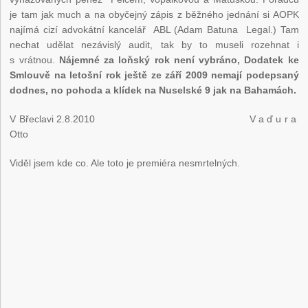
je tam jak much a na obyčejný zápis z běžného jednání si AOPK
najímá cizí advokátní kancelář ABL (Adam Batuna Legal.) Tam
nechat udělat nezávislý audit, tak by to museli rozehnat i
s vrátnou.
Nájemné za
loňský rok není vybráno, Dodatek ke
Smlouvě na letošní rok ještě ze září 2009 nemají podepsaný
dodnes, no pohoda a klídek na Nuselské 9 jak na Bahamách.
V Břeclavi 2.8.2010 V a ď u r a
Otto
Viděl jsem kde co. Ale toto je premiéra nesmrtelných.