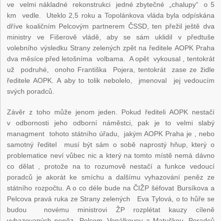
ve velmi nákladné rekonstrukci jedné zbytečné „chalupy“ o 5
km vedle. Uteklo 2,5 roku a Topolánkova vláda byla odpískána
dříve koaličním Pelcovým partnerem ČSSD, ten přežil ještě dva
ministry ve Fišerově vládě, aby se sám uklidil v předtuše
volebního výsledku Strany zelených zpět na ředitele AOPK Praha
dva měsíce před letošníma volbama. A opět vykousal , tentokrát
už podruhé, onoho Františka Pojera, tentokrát zase ze židle
ředitele AOPK. A aby to tolik nebolelo, jmenoval jej vedoucím
svých poradců.
Závěr z toho může jenom jeden. Pokud řediteli AOPK nestačí
v odbornosti jeho odborní náměstci, pak je to velmi slabý
managment tohoto státního úřadu, jakým AOPK Praha je , nebo
samotný ředitel musí být sám o sobě naprostý hňup, který o
problematice neví vůbec nic a který na tomto místě nemá dávno
co dělat , protože na to rozumově nestačí a funkce vedoucí
poradců je akorát ke smíchu a dalšímu vyhazování peněz ze
státního rozpočtu. A o co déle bude na ČIŽP šéfovat Bursíkova a
Pelcova pravá ruka ze Strany zelených Eva Tylová, o to hůře se
budou novému ministrovi ŽP rozplétat kauzy cíleně
vyhazovaných peněz Pelcem, Vopálkovou a Matuškou. Poradců