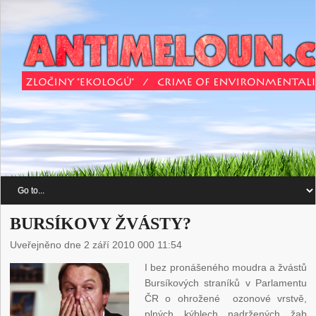
BURSÍKOVY ŽVÁSTY?
Uveřejněno dne 2 září 2010 000 11:54
I bez pronášeného moudra a žvástů
Bursíkových straníků v Parlamentu
ČR o ohrožené ozonové vrstvě,
plných kýblech nadržených žab