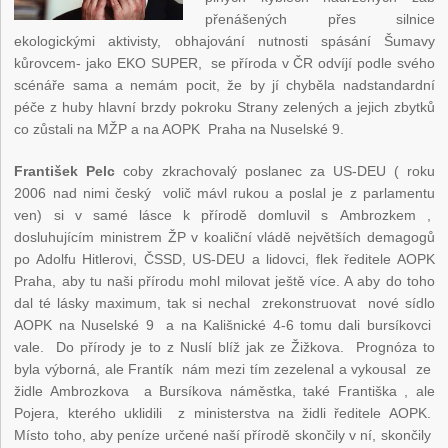
přenášených přes silnice
ekologickými aktivisty, obhajování nutnosti spásání Šumavy
kůrovcem- jako EKO SUPER, se příroda v ČR odvíjí podle svého
scénáře sama a nemám pocit, že by jí chyběla nadstandardní
péče z huby hlavní brzdy pokroku Strany zelených a jejich zbytků
co zůstali na MŽP a na AOPK Praha na Nuselské 9.
František Pelc
coby zkrachovalý poslanec za US-DEU ( roku
2006 nad nimi český volič mávl rukou a poslal je z parlamentu
ven) si v samé lásce k přírodě domluvil s Ambrozkem ,
dosluhujícím ministrem ŽP v koaliční vládě největších demagogů
po Adolfu Hitlerovi, ČSSD, US-DEU a lidovci, flek ředitele AOPK
Praha, aby tu naši přírodu mohl milovat ještě více. A aby do toho
dal té lásky maximum, tak si nechal zrekonstruovat nové sídlo
AOPK na Nuselské 9 a na Kališnické 4-6 tomu dali bursíkovci
vale. Do přírody je to z Nuslí blíž jak ze Žižkova. Prognóza to
byla výborná, ale Frantík nám mezi tím zezelenal a vykousal ze
židle Ambrozkova a Bursíkova náměstka, také Františka , ale
Pojera, kterého uklidili z ministerstva na židli ředitele AOPK.
Místo toho, aby peníze určené naší přírodě skončily v ní, skončily