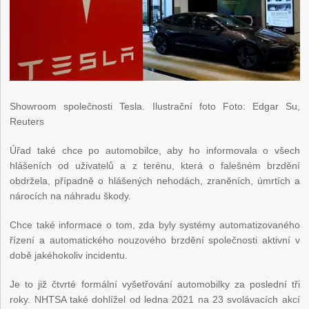
Showroom společnosti Tesla. Ilustrační foto Foto: Edgar Su,
Reuters
Úřad také chce po automobilce, aby ho informovala o všech
hlášeních od uživatelů a z terénu, která o falešném brzdění
obdržela, případně o hlášených nehodách, zraněních, úmrtích a
nárocích na náhradu škody.
Chce také informace o tom, zda byly systémy automatizovaného
řízení a automatického nouzového brzdění společnosti aktivní v
době jakéhokoliv incidentu.
Je to již čtvrté formální vyšetřování automobilky za poslední tři
roky. NHTSA také dohlížel od ledna 2021 na 23 svolávacích akcí