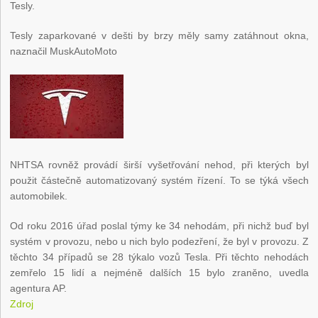
Tesly.
Tesly zaparkované v dešti by brzy měly samy zatáhnout okna,
naznačil Musk
AutoMoto
NHTSA rovněž provádí širší vyšetřování nehod, při kterých byl
použit částečně automatizovaný systém řízení. To se týká všech
automobilek.
Od roku 2016 úřad poslal týmy ke 34 nehodám, při nichž buď byl
systém v provozu, nebo u nich bylo podezření, že byl v provozu. Z
těchto 34 případů se 28 týkalo vozů Tesla. Při těchto nehodách
zemřelo 15 lidí a nejméně dalších 15 bylo zraněno, uvedla
agentura AP.
Zdroj