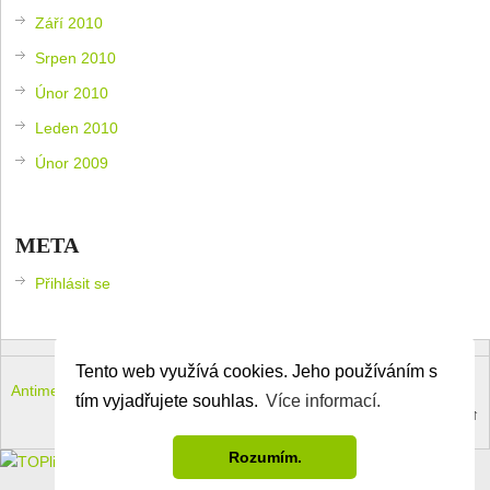
Září 2010
Srpen 2010
Únor 2010
Leden 2010
Únor 2009
META
Přihlásit se
Tento web využívá cookies. Jeho používáním s
Antimeloun – komouši dneška
Copyright © 2026.
tím vyjadřujete souhlas.
Více informací.
Theme by
MyThemeShop
.
Back to Top ↑
Rozumím.