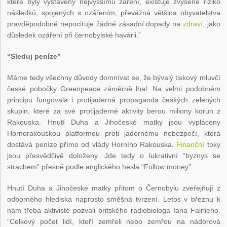
které byly vystaveny nejvyššímu záření, existuje zvýšené riziko
následků, spojených s ozářením, převážná většina obyvatelstva
pravděpodobně nepociťuje žádné zásadní dopady na
zdraví
, jako
důsledek ozáření při černobylské havárii.”
“Sleduj peníze”
Máme tedy všechny důvody domnívat se, že bývalý tiskový mluvčí
české pobočky Greenpeace záměrně lhal. Na velmi podobném
principu fungovala i protijaderná propaganda českých zelených
skupin, které za své protijaderné aktivity berou miliony korun z
Rakouska. Hnutí Duha a Jihočeské matky jsou vypláceny
Hornorakouskou platformou proti jadernému nebezpečí, která
dostává peníze přímo od vlády Horního Rakouska.
Finanční
toky
jsou přesvědčivě doloženy. Jde tedy o lukrativní “byznys se
strachem” přesně podle anglického hesla “Follow money”.
Hnutí Duha a Jihočeské matky přitom o Černobylu zveřejňují z
odborného hlediska naprosto směšná tvrzení. Letos v březnu k
nám třeba aktivisté pozvali britského radiobiologa Iana Fairlieho.
“Celkový počet lidí, kteří zemřeli nebo zemřou na nádorová