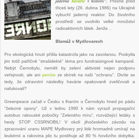
jaderná
havárie
v historii”.
Přesně před
třiceti lety (26. dubna 1986) na Ukrajině
vybuchl jaderný reaktor. Do životního
prostředí se uvolnilo velké množství
radioaktivních látek. Jenže…
Blamáž v Mydlovarech
Pro ekologická hnutí přišla katastrofa jako na zavolanou. Poskytla
jim totiž patřičně “strašidelné” téma pro fundraisingové kampaně.
Nebýt Černobylu, neměli by zelení aktivisté nejen podporu
veřejnosti, ale ani
peníze
ze sbírek na naši “ochranu”. Divíte se
tedy, že zdravotní následky havárie opakovaně zveličovali a
nafukovali?
Greenpeace začali v Česku s lhaním o Černobylu hned po pádu
“železné opony”. Už v lednu 1990 k nám vyrazil propagační
autobus rakouské pobočky “Zeleného míru”, rozvážející letáky s
hesly STOP CSSRNOBIL! V okolí jihočeského závodu na
zpracování uranu MAPE Mydlovary prý lidé hromadně umírají na
leukémii a rakovina plic tu postihuje až 80 % hovězího dobytka.