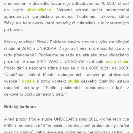
onemocnění v důsledku havárie, je odhadován na 40 000,” strašil
na svých
přednáškách
. “Výrazně vzrostl počet onemocnění
způsobených genetickou poruchou (leukémie, rakovina štítné
žlázy, ale kardiovaskulární poruchy či cukrovka) u lidí narozených
po havárii…”
Kriticky uvažující člověk Fairlieho závěry srovná s výše zmíněnými
studiemi WHO a UNSCEAR. Že jsou už více než deset let staré, a
tedy překonané? Podívejme se tedy na aktuální stav vědeckého
poznání. V roce 2011 WHO a UNSCEAR zveřejnili
novou studii
.
Počet dětí s nádorem štítné žlázy se v ní z 4000 zvýšil na 6000.
“Úspěšnost léčení těchto radiogenních rakovin je překvapivě
vysoká,”
dodala
k tomu kontext
studie
českého Státního ústavu
radiační ochrany. “Podle posledních dostupných údajů z
celkového počtu zemřelo 9 dětí. “
Britský šarlatán
A teď pozor. Podle studie UNSCEAR z roku 2011 kromě těch cca
6000 nemocných dětí “neexistuje žádný jasně prokazatelný nárůst
výskytu nádorů nebo leukémie způsobený černobylsku radiací u