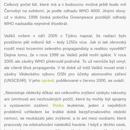
Celkový počet lidí, které má a v budoucnu možná ještě bude mít
Černobyl na svědomí, je podle odhadu WHO 4000. Jinými slovy:
už v dubnu 1998 česká pobočka Greenpeace pozdější odhady
WHO nadsadila nejméně třicetkrát.
Vašků ovšem v září 2005 v Týdnu napsal, že radiací bylo
postiženo pět milionů lidí – tedy 1250x více. Jak si tak obrovský
rozdíl mezi tvrzeními zeleného propagandisty a realitou vysvětlit?
Dejme tomu, že v roce 1998 se Vašků ještě mohl splést. V roce
2005 ale závěry WHO překroutil podruhé. To už nemůže být omyl,
ale cíleně lživá propaganda. V té době už totiž Vašků musel znát i
závěry Vědeckého výboru OSN pro účinky atomového záření
(UNSCEAR). V jeho
zprávě
, publikované v červnu 2000, se uvádí:
„Neexistuje vědecký důkaz ani celkového zvýšení výskytu rakoviny
ani úmrtnosti ani nezhoubných potíží, které by mohly být spojeny
s vystavením ozáření.
Riziko
leukémie, jeden z největších
problémů vzhledem ke krátké době bezpříznakového období
nemoci, se neukázalo jako zvýšené, a to ani mezi osobami, které
pracovaly na odstraňování následků havárie. I když u těchto osob,