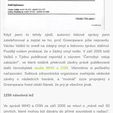
Když jsem to tehdy zjistil, autorovi tiskové zprávy jsem
zatelefonoval a zeptal se ho, proč Greenpeace píše nepravdu.
Václav Vašků to svedl na údajný omyl a tiskovou zprávu stáhnul.
Později ovšem prokázal, že o žádný omyl nešlo. V září 2005 totiž
Vašků v Týdnu publikoval reportáž s názvem “Černobyl: vstup
zakázán!”, ve které totálně překroutil závěry právě publikované
další černobylské
studie WHO a OSN
. Všimněme si pečlivého
načasování. Světová zdravotnická organizace zveřejnila vědecké
závěry o následcích havárie, a “novinář” úzce propojený s
Greenpeace hned otiskl článek, že prý je všechno jinak.
1250 násobná lež
Ve zprávě WHO a OSN ze září 2005 se mluví o „méně než 50
úmrtích, které mohou být dávány do přímé souvislosti s radiací“.