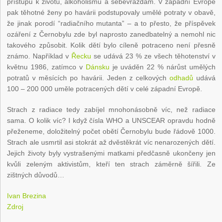
přístupu k životu, alkoholismu a sebevraždám. V západní Evropě
pak těhotné ženy po havárii podstupovaly umělé potraty v obavě,
že jinak porodí “radiačního mutanta” – a to přesto, že příspěvek
ozáření z Černobylu zde byl naprosto zanedbatelný a nemohl nic
takového způsobit. Kolik dětí bylo cíleně potraceno není přesně
známo. Například v
Řecku
se udává 23 % ze všech těhotenství v
květnu 1986, zatímco v
Dánsku
je uváděn 22 % nárůst umělých
potratů v měsících po havárii. Jeden z celkových
odhadů
udává
100 – 200 000 uměle potracených dětí v celé západní Evropě.
Strach z radiace tedy zabíjel mnohonásobně víc, než radiace
sama. O kolik víc? I když čísla WHO a UNSCEAR opravdu hodně
přeženeme, doložitelný počet obětí Černobylu bude řádově 1000.
Strach ale usmrtil asi stokrát až dvěstěkrát víc nenarozených dětí.
Jejich životy byly vystrašenými matkami předčasně ukončeny jen
kvůli zeleným aktivistům, kteří ten strach záměrně šířili. Ze
zištných důvodů…
Ivan Brezina
Zdroj