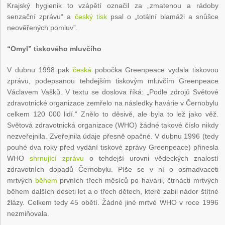
Krajský hygienik to vzápětí označil za „zmatenou a rádoby
senzační zprávu“ a
český
tisk
psal o „totální blamáži a snůšce
neověřených pomluv”.
“Omyl” tiskového mluvčího
V dubnu 1998 pak
česká
pobočka Greenpeace vydala tiskovou
zprávu, podepsanou tehdejším tiskovým mluvčím Greenpeace
Václavem Vašků. V textu se doslova říká: „Podle zdrojů Světové
zdravotnické organizace zemřelo na následky havárie v Černobylu
celkem 120 000 lidí.“ Znělo to děsivě, ale byla to lež jako věž.
Světová zdravotnická organizace (WHO) žádné takové číslo nikdy
nezveřejnila. Zveřejnila údaje přesně opačné. V dubnu 1996 (tedy
pouhé dva roky před vydání tiskové zprávy Greenpeace) přinesla
WHO
shrnující zprávu
o tehdejší urovni vědeckých znalostí
zdravotních dopadů Černobylu. Píše se v ní o osmadvaceti
mrtvých
během
prvních třech měsíců po havárii, čtrnácti mrtvých
během dalších deseti let a o třech dětech, které zabil nádor štítné
žlázy. Celkem tedy 45 obětí. Žádné jiné mrtvé WHO v roce 1996
nezmiňovala.