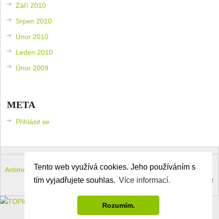
Září 2010
Srpen 2010
Únor 2010
Leden 2010
Únor 2009
META
Přihlásit se
Tento web využívá cookies. Jeho používáním s
Antimeloun – komouši dneška
Copyright © 2026.
tím vyjadřujete souhlas.
Více informací.
Theme by
MyThemeShop
.
Back to Top ↑
Rozumím.