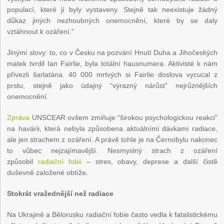
populací, které jí byly vystaveny. Stejně tak neexistuje žádný
důkaz jiných nezhoubných onemocnění, které by se daly
vztáhnout k ozáření.”
Jinými slovy: to, co v Česku na pozvání Hnutí Duha a Jihočeských
matek tvrdil Ian Fairlie, byla totální hausnumera. Aktivisté k nám
přivezli šarlatána. 40 000 mrtvých si Fairlie doslova vycucal z
prstu, stejně jako údajný “výrazný nárůst” nejrůznějších
onemocnění.
Zpráva
UNSCEAR ovšem zmiňuje “širokou psychologickou reakci”
na havárii, která nebyla způsobena aktuálními dávkami radiace,
ale jen strachem z ozáření. A právě tohle je na Černobylu nakonec
to vůbec nejzajímavější. Nesmyslný strach z ozáření
způsobil
radiační fobii
– stres, obavy, deprese a další čistě
duševně založené obtíže.
Stokrát vražednější než radiace
Na Ukrajině a Bělorusku radiační fobie často vedla k fatalistickému