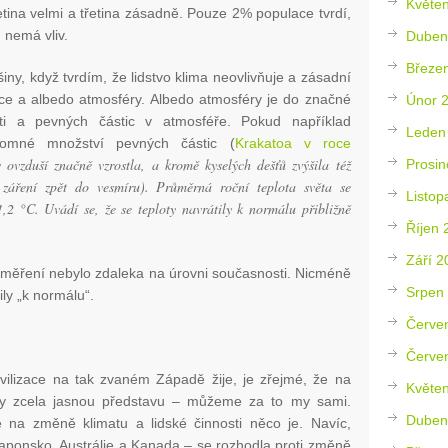
Květe
řetina velmi a třetina zásadně. Pouze 2% populace tvrdí,
 nemá vliv.
Duben
Březe
ny, když tvrdím, že lidstvo klima neovlivňuje a zásadní
ce a albedo atmosféry. Albedo atmosféry je do značné
Únor 
i a pevných částic v atmosféře. Pokud například
Leden
romné množství pevných částic (
Krakatoa v roce
 ovzduší značně vzrostla, a kromě kyselých dešťů zvýšila též
Prosin
 záření zpět do vesmíru). Průměrná roční teplota světa se
Listop
,2 °C. Uvádí se, že se teploty navrátily k normálu přibližně
Říjen 
Září 2
 a měření nebylo zdaleka na úrovni současnosti. Nicméně
Srpen
tily „k normálu“.
Červe
Červe
vilizace na tak zvaném Západě žije, je zřejmé, že na
Květe
ily zcela jasnou představu – můžeme za to my sami.
Duben
 na změně klimatu a lidské činnosti něco je. Navíc,
aponsko, Austrálie a Kanada – se rozhodla proti změně