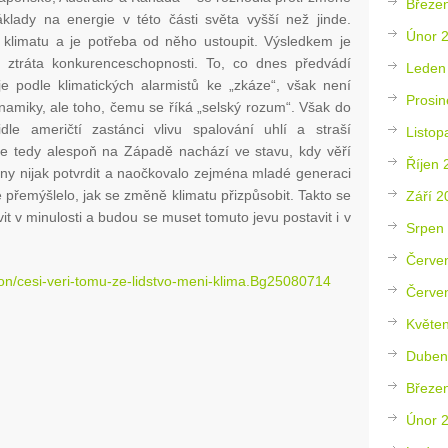
Březe
náklady na energie v této části světa vyšší než jinde.
Únor 
 klimatu a je potřeba od něho ustoupit. Výsledkem je
ztráta konkurenceschopnosti. To, co dnes předvádí
Leden
 podle klimatických alarmistů ke „zkáze“, však není
Prosin
namiky, ale toho, čemu se říká „selský rozum“. Však do
idle američtí zastánci vlivu spalování uhlí a straší
Listop
se tedy alespoň na Západě nachází ve stavu, kdy věří
Říjen 
ony nijak potvrdit a naočkovalo zejména mladé generaci
 přemýšlelo, jak se změně klimatu přizpůsobit. Takto se
Září 2
t v minulosti a budou se muset tomuto jevu postavit i v
Srpen
Červe
rton/cesi-veri-tomu-ze-lidstvo-meni-klima.Bg25080714
Červe
Květe
Duben
Březe
Únor 