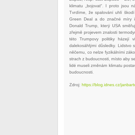
klimatu „bojovat“. I proto jsou 
Tvrdíme, že spalování uhlí škodí
Green Deal a do značné míry i 
Donald Trump, který USA směřuje
zřejmě projevem znalosti termody
této Trumpovy politiky házejí v
dalekosáhlými důsledky. Lidstvo 
něčemu, co nelze fyzikálními zák
strach z budoucnosti, místo aby se
lidé museli změnám klimatu postavi
budoucnosti.
Zdroj:
https://blog.idnes.cz/janba