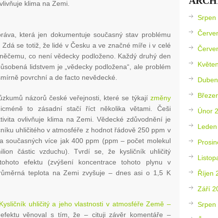
ARCH
ovlivňuje klima na Zemi.
Srpen
Červe
práva, která jen dokumentuje současný stav problému
Zdá se totiž, že lidé v Česku a ve značné míře i v celé
Červe
 něčemu, co není vědecky podloženo. Každý druhý den
Květe
působená lidstvem je „vědecky podložena“, ale problém
esmírně povrchní a de facto nevědecké.
Duben
Březe
zkumů názorů české veřejnosti, které se týkají
změny
icméně to zásadní stačí říct několika větami. Češi
Únor 
aktivita ovlivňuje klima na Zemi. Vědecké zdůvodnění je
Leden
čníku uhličitého v atmosféře z hodnot řádově 250 ppm v
 na současných více jak 400 ppm (ppm – počet molekul
Prosin
ilion částic vzduchu). Tvrdí se, že kysličník uhličitý
Listop
tohoto efektu (zvýšení koncentrace tohoto plynu v
růměrná teplota na Zemi zvyšuje – dnes asi o 1,5 K
Říjen 
Září 2
Kysličník uhličitý a jeho vlastnosti v atmosféře Země –
Srpen
efektu věnoval s tím, že – cituji závěr komentáře –