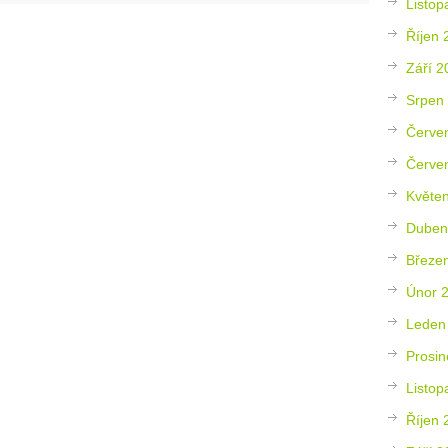
Listop
Říjen 
Září 2
Srpen
Červe
Červe
Květe
Duben
Březe
Únor 
Leden
Prosin
Listop
Říjen 