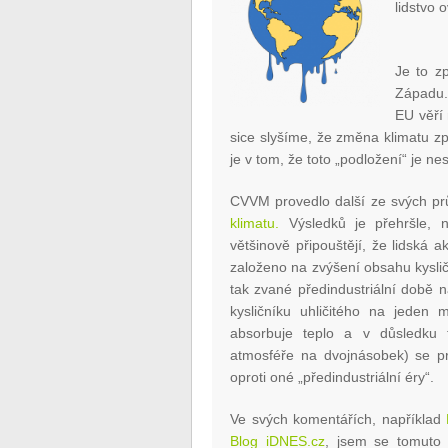
lidstvo 
Je to z
Západu. 
EU věří
sice slyšíme, že změna klimatu z
je v tom, že toto „podložení“ je n
CVVM provedlo další ze svých prů
klimatu.
Výsledků je přehršle, n
většinově připouštějí, že lidská 
založeno na zvýšení obsahu kysli
tak zvané předindustriální době
kysličníku uhličitého na jeden m
absorbuje teplo a v důsledku 
atmosféře na dvojnásobek) se p
oproti oné „předindustriální éry“.
Ve svých komentářích, například
Blog iDNES.cz
, jsem se tomuto 