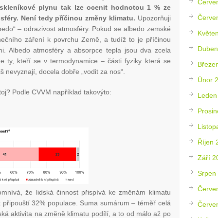
Červe
 skleníkové plynu tak lze ocenit hodnotou 1 % ze
Červe
féry. Není tedy příčinou změny klimatu.
Upozorňuji
albedo“ – odrazivost atmosféry. Pokud se albedo zemské
Květe
unečního záření k povrchu Země, a tudíž to je příčinou
Duben
i. Albedo atmosféry a absorpce tepla jsou dva zcela
ze ty, kteří se v termodynamice – části fyziky která se
Březe
iš nevyznají, docela dobře „vodit za nos“.
Únor 
oj? Podle CVVM například takovýto:
Leden
Prosin
Listop
Říjen 
Září 2
Srpen
Červe
omnívá, že lidská činnost přispívá ke změnám klimatu
ak připouští 32% populace. Suma sumárum – téměř celá
Červe
ská aktivita na změně klimatu podílí, a to od málo až po