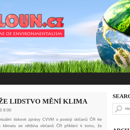
SEAR
 ŽE LIDSTVO MĚNÍ KLIMA
0 8:00
ktuální tiskové zprávy CVVM o postoji občanů ČR ke
klimatu se většina občanů ČR přiklání k tomu, že