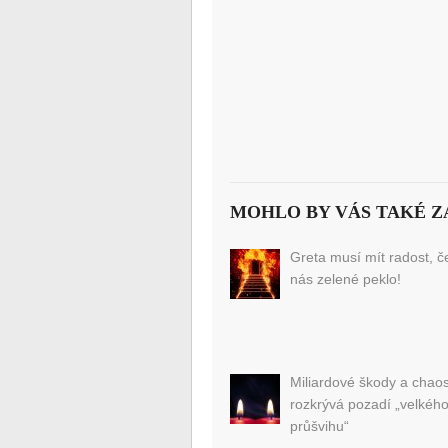
MOHLO BY VÁS TAKÉ Z
Greta musí mít radost, č
nás zelené peklo!
Miliardové škody a chaos
rozkrývá pozadí „velkéh
průšvihu“