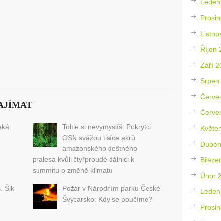
Leden
Prosin
Listop
Říjen 
Září 2
Srpen
Červe
AJÍMAT
Červe
eká
Tohle si nevymyslíš: Pokrytci
Květe
OSN svážou tisíce akrů
Duben
amazonského deštného
pralesa kvůli čtyřproudé dálnici k
Březe
summitu o změně klimatu
Únor 
. Šik
Požár v Národním parku České
Leden
o
Švýcarsko: Kdy se poučíme?
Prosin