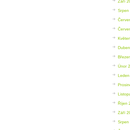
Září 2
Srpen
Červe
Červe
Květe
Duben
Březe
Únor 
Leden
Prosin
Listop
Říjen 
Září 2
Srpen