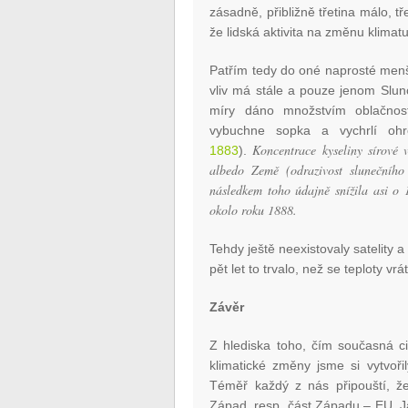
zásadně, přibližně třetina málo, t
že lidská aktivita na změnu klimatu
Patřím tedy do oné naprosté menši
vliv má stále a pouze jenom Slun
míry dáno množstvím oblačnost
vybuchne sopka a vychrlí oh
Koncentrace kyseliny sírové v
1883
).
albedo Země (odrazivost slunečního
následkem toho údajně snížila asi o 1
okolo roku 1888.
Tehdy ještě neexistovaly satelity
pět let to trvalo, než se teploty vrá
Závěr
Z hlediska toho, čím současná ci
klimatické změny jsme si vytvoř
Téměř každý z nás připouští, že
Západ, resp. část Západu – EU, J