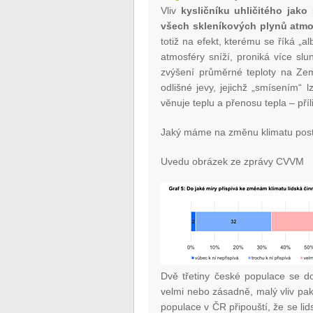
Vliv
kysličníku uhličitého jako
všech skleníkových plynů atmos
totiž na efekt, kterému se říká „
atmosféry sníží, proniká více sl
zvýšení průměrné teploty na Zem
odlišné jevy, jejichž „smísením“ l
věnuje teplu a přenosu tepla – příl
Jaký máme na změnu klimatu post
Uvedu obrázek ze zprávy CVVM
Dvě třetiny české populace se d
velmi nebo zásadně, malý vliv p
populace v ČR připouští, že se lid