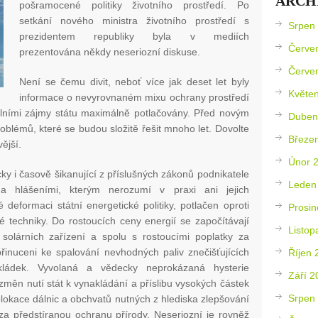
ARCH
pošramocené politiky životního prostředí. Po
setkání nového ministra životního prostředí s
Srpen
prezidentem republiky byla v mediích
Červe
prezentována někdy neseriozní diskuse.
Červe
Není se čemu divit, neboť více jak deset let byly
Květe
informace o nevyrovnaném mixu ochrany prostředí
álními zájmy státu maximálně potlačovány. Před novým
Duben
blémů, které se budou složitě řešit mnoho let. Dovolte
Březe
ější.
Únor 
ky i časově šikanující z příslušných zákonů podnikatele
Leden
 a hlášeními, kterým nerozumí v praxi ani jejich
 deformaci státní energetické politiky, potlačen oproti
Prosin
é techniky. Do rostoucích ceny energií se započítávají
Listop
solárních zařízení a spolu s rostoucími poplatky za
inuceni ke spalování nevhodných paliv znečišťujících
Říjen 
kládek. Vyvolaná a vědecky neprokázaná hysterie
Září 2
změn nutí stát k vynakládání a příslibu vysokých částek
Srpen
 blokace dálnic a obchvatů nutných z hlediska zlepšování
za předstíranou ochranu přírody. Neseriozní je rovněž