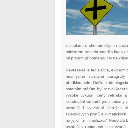
v souladu s ekonomickými i soci
ministrem se nahromadila kupa pro
mi prosím připomenout ty nejkřikav
Neutěšená je legislativa, ekonomic
nesmyslně složitými paragrafy
předkladatelé. Došlo k ideologické
ostatním státům byl rozvoj jadern
vysoké výkupní ceny větrníku a 
skladování odpadů jsou občany př
ovzduší i vytváření černých s
skleníkových plynů a klimatických 
na jejich „minimalizaci.“ Neustálá
ovzduší v regionech je skrývaná 