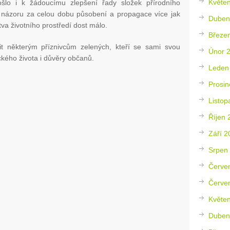
Květe
šlo i k žádoucímu zlepšení řady složek přírodního
o názoru za celou dobu působení a propagace více jak
Duben
tva životního prostředí dost málo.
Březe
t některým příznivcům zelených, kteří se sami svou
Únor 
tického života i důvěry občanů.
Leden
Prosin
Listop
Říjen 
Září 2
Srpen
Červe
Červe
Květe
Duben