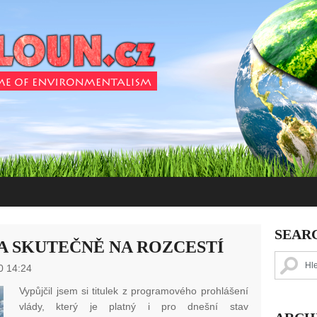
SEAR
A SKUTEČNĚ NA ROZCESTÍ
0 14:24
Vypůjčil jsem si titulek z programového prohlášení
vlády, který je platný i pro dnešní stav