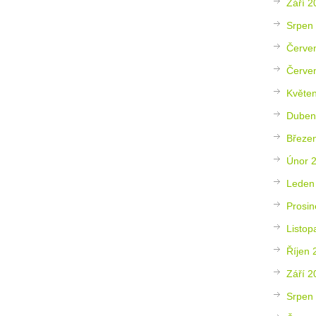
Září 2
Srpen
Červe
Červe
Květe
Duben
Březe
Únor 
Leden
Prosin
Listop
Říjen 
Září 2
Srpen