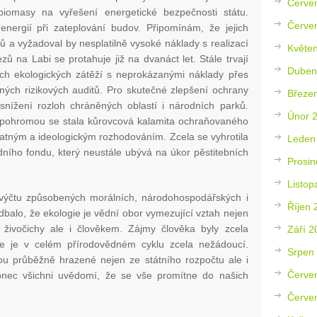
Červe
iomasy na vyřešení energetické bezpečnosti státu.
Červe
energií při zateplování budov. Připomínám, že jejich
ů a vyžadoval by nesplatilně vysoké náklady s realizací
Květe
zů na Labi se protahuje již na dvanáct let. Stále trvají
Duben
ch ekologických zátěží s neprokázanými náklady přes
zných rizikových auditů. Pro skutečné zlepšení ochrany
Březe
nížení rozloh chráněných oblastí i národních parků.
Únor 
 pohromou se stala kůrovcová kalamita ochraňovaného
tným a ideologickým rozhodováním. Zcela se vyhrotila
Leden
ího fondu, který neustále ubývá na úkor pěstitebních
Prosin
Listop
ýčtu způsobených morálních, národohospodářských i
Říjen 
balo, že ekologie je vědní obor vymezující vztah nejen
, živočichy ale i člověkem. Zájmy člověka byly zcela
Září 2
e je v celém přírodovědném cyklu zcela nežádoucí.
Srpen
 průběžně hrazené nejen ze státního rozpočtu ale i
Červe
nec všichni uvědomí, že se vše promítne do našich
Červe