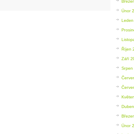
Březe
Únor 
Leden
Prosin
Listop
Říjen 
Září 2
Srpen
Červe
Červe
Květe
Duben
Březe
Únor 