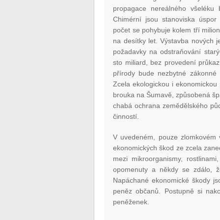
propagace nereálného všeléku b
Chimérní jsou stanoviska úspor 
počet se pohybuje kolem tří milion
na desítky let. Výstavba nových je
požadavky na odstraňování starý
sto miliard, bez provedení průka
přírody bude nezbytné zákonné s
Zcela ekologickou i ekonomickou
brouka na Šumavě, způsobená špa
chabá ochrana zemědělského půdn
činností.
V uvedeném, pouze zlomkovém v
ekonomických škod ze zcela zaned
mezi mikroorganismy, rostlinami
opomenuty a někdy se zdálo, ž
Napáchané ekonomické škody jsou
peněz občanů. Postupně si nako
peněženek.