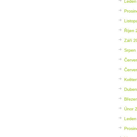
Leden
Prosin
Listop
Říjen 
Září 2
Srpen
Červe
Červe
Květe
Duben
Březe
Únor 
Leden
Prosin