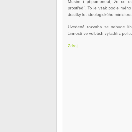
Musím i připomenout, že se do
prostředí. To je však podle méh
desítky let ideologického ministers
Uvedená rozvaha se nebude líbi
činností ve volbách vyřadili z poli
Zdroj