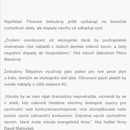
Například Třinecké železárny ještě vyčkávají na konečné
rozhodnutí vlády, ale dopady návrhu už odhadují nyní.
„Zrušení osvobození od ekologické daně by pochopitelně
znamenalo růst nákladů v řádech desítek milionů korun, a tedy
negativní dopady do hospodaření,“ říká mluvčí železáren Petra
Macková.
Železárny Štěpánov využívají jako palivo pro své pece plyn
a koks, kterých se ekologická daň týká. Obnovení jejích plateb by
zvedlo náklady o nižší statisíce Kč.
„Výroba by se nám nijak dramaticky neprodražila, nicméně by se
v době, kdy usilovně hledáme všechny dostupné úspory pro
zachování naší konkurenceschopnosti, více zkomplikovala naše
pozice oproti zahraniční konkurenci. Zejména oproti východním
zemím, které zcela minula energetická krize,“ říká ředitel firmy
David Matoušek.