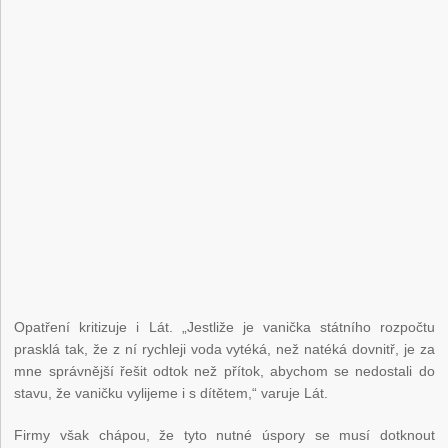
Opatření kritizuje i Lát. „Jestliže je vanička státního rozpočtu
prasklá tak, že z ní rychleji voda vytéká, než natéká dovnitř, je za
mne správnější řešit odtok než přítok, abychom se nedostali do
stavu, že vaničku vylijeme i s dítětem,“ varuje Lát.
Firmy však chápou, že tyto nutné úspory se musí dotknout