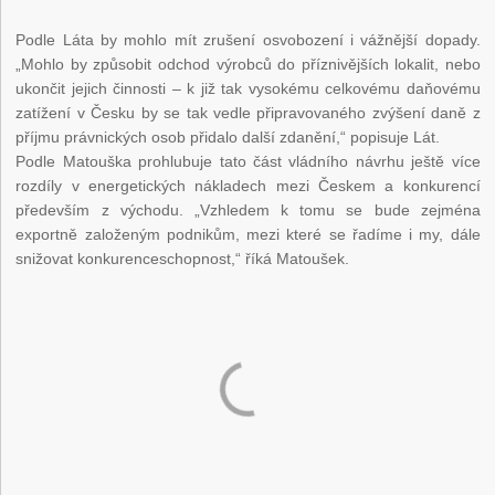
Podle Láta by mohlo mít zrušení osvobození i vážnější dopady.
„Mohlo by způsobit odchod výrobců do příznivějších lokalit, nebo
ukončit jejich činnosti – k již tak vysokému celkovému daňovému
zatížení v Česku by se tak vedle připravovaného zvýšení daně z
příjmu právnických osob přidalo další zdanění,“ popisuje Lát.
Podle Matouška prohlubuje tato část vládního návrhu ještě více
rozdíly v energetických nákladech mezi Českem a konkurencí
především z východu. „Vzhledem k tomu se bude zejména
exportně založeným podnikům, mezi které se řadíme i my, dále
snižovat konkurenceschopnost,“ říká Matoušek.