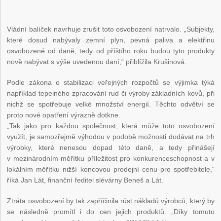
Vládní balíček navrhuje zrušit toto osvobození natrvalo. „Subjekty,
které dosud nabývaly zemní plyn, pevná paliva a elektřinu
osvobozené od daně, tedy od příštího roku budou tyto produkty
nově nabývat s výše uvedenou daní,“ přiblížila Krušinová.
Podle zákona o stabilizaci veřejných rozpočtů se výjimka týká
například tepelného zpracování rud či výroby základních kovů, při
nichž se spotřebuje velké množství energií. Těchto odvětví se
proto nové opatření výrazně dotkne.
„Tak jako pro každou společnost, která může toto osvobození
využít, je samozřejmě výhodou v podobě možnosti dodávat na trh
výrobky, které nenesou dopad této daně, a tedy přinášejí
v mezinárodním měřítku příležitost pro konkurenceschopnost a v
lokálním měřítku nižší koncovou prodejní cenu pro spotřebitele,“
říká Jan Lát, finanční ředitel slévárny Beneš a Lát.
Ztráta osvobození by tak zapříčinila růst nákladů výrobců, který by
se následně promítl i do cen jejich produktů. „Díky tomuto