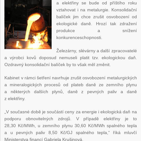
a elektřiny se bude od příštího roku
vztahovat i na metalurgie. Konsolidační
balíček jim chce zrušit osvobození od
ekologické daně. Hrozí tak zdražení
produkce a snížení
konkurenceschopnosti.
Železárny, slévárny a další zpracovatelé
a výrobci kovů doposud nemuseli platit tzv. ekologickou daň.
Ozdravný konsolidační balíček by to však měl změnit.
Kabinet v rámci šetření navrhuje zrušit osvobození metalurgických
a mineralogických procesů od plateb daně ze zemního plynu
a některých dalších plynů, daně z pevných paliv a daně
z elektřiny.
„V současné době je součástí ceny za energie i ekologická daň na
podporu obnovitelných zdrojů. V případě elektřiny je to
28,30 Kč/MWh, u zemního plynu 30,60 Kč/MWh spalného tepla
a u pevných paliv 8,50 Kč/GJ spalného tepla,“ říká mluvčí
Ministerstva financí Gabriela Krušinová.