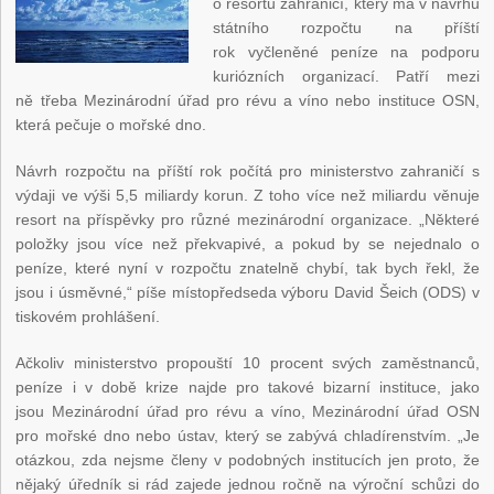
o resortu zahraničí, který má v návrhu
státního rozpočtu na příští
rok vyčleněné peníze na podporu
kuriózních organizací. Patří mezi
ně třeba Mezinárodní úřad pro révu a víno nebo instituce OSN,
která pečuje o mořské dno.
Návrh rozpočtu na příští rok počítá pro ministerstvo zahraničí s
výdaji ve výši 5,5 miliardy korun. Z toho více než miliardu věnuje
resort na příspěvky pro různé mezinárodní organizace. „Některé
položky jsou více než překvapivé, a pokud by se nejednalo o
peníze, které nyní v rozpočtu znatelně chybí, tak bych řekl, že
jsou i úsměvné,“ píše místopředseda výboru David Šeich (ODS) v
tiskovém prohlášení.
Ačkoliv ministerstvo propouští 10 procent svých zaměstnanců,
peníze i v době krize najde pro takové bizarní instituce, jako
jsou Mezinárodní úřad pro révu a víno, Mezinárodní úřad OSN
pro mořské dno nebo ústav, který se zabývá chladírenstvím. „Je
otázkou, zda nejsme členy v podobných institucích jen proto, že
nějaký úředník si rád zajede jednou ročně na výroční schůzi do