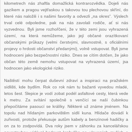
kilometrech nás zhaftla domažlická kontrarozvědka. Dojeli nás
gazíkem a pragou vejtřaskou s takovou tou plechovou skříní, do
které nás naložili i s našimi favority a odvezli „na okres“. Výslech
trval celé odpoledne, pak na nás zavolali rodiče, ať si nás
vyzvednou. Byli jsme rozhořčeni, že v této zemi jsou vyhrazená
území, na která nemůžeme, jako její občané orazítkovaní
občanskými průkazy (velmi čerstvými, slavnostně, s oficiálními
projevy o hrdosti občanství předanými), volně vstupovat. Byli jsme
hodnoceni jako bezpečnostní riziko. Dnes se cítím dotčen, že jako
občan této země nemohu vstupovat na vyhrazená území, jsa
hodnocen jako ekologické riziko.
Naštěstí mohu čerpat duševní zdraví a inspiraci na pražském
sídlišti, kde bydlím. Rok co rok nám tu bažanti vyvedou mladé,
letos šest. Slepice je vodí zobat podél asfaltové cesty, která vede
k metru. Za svítání společně s venčící se naší čubinkou
přepočítáme pasoucí se králíky. Některé už známe jménem. Na
topolu nad hlídaným parkovištěm sídlí kuna. Hlídače dovádí k
zuřivosti, protože překusuje autům kabely a benzínové hadičky a
on za to zodpovídá. Dva roky jsem v záhonku za kancelářskou