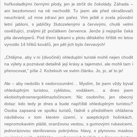
hořkosladkými černými plody, jen je strčit do čokolády. Záhada –
ani bezdomovci na ně nechodili. Tu jsem ale před okrašlovači
neuchránil, už mne zdraví jen pařez. Vím ještě o zcela původní
letní jabloni, s jablíčky žlutozelenými a červivými, chutě velmi
osvěžující, zralými již počátkem července. Jenže ji nejspíše čeká
pila developerů. Pod třemi lipkami u plotu dětského hřiště mi letos
vyrostlo 14 hřibů kovářů, jen pět jich bylo červavých!
„Chtějme, aby v ní (divočině) ohleduplní turisté mohli nejen chodit
na výlety a poznávat detailně její krásy a tajemství, ale mohli tam i
přenocovat,“ píše J. Koželouh ve svém článku. Jo, jo, ať to je!
Ale – aby nedošlo k nedorozumění… Myslím, že jsem vždy býval
ohleduplným turistou, cyklistou, vodákem… a dnes jsem
ekobiohydroenergoklimazločincem. Nic osobního, jen obecný
dotaz: kdo tedy je dnes a bude napříště ohleduplným turistou?
Osoba zapsaná ve spolku turistů, řádně s předstihem ohlášena
návštěvou v tom kterém území, v aseptických holínkách,
nepromokavém plášti, oranžovou vestou, s gumovými rukavicemi,
jednorázovou sterilovanou pokrývkou hlavy, s plynovou maskou