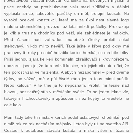
novostavbou vídával hodovat krahulíka na ulovených myších a
psice onehdy na protihlukovém valu mezi sídlištěm a dálnicí
vyplašila srnce, takovéhle parůžky on měl, trofejní kousek. Na
vysoké ocelové konstrukci, která má za úkol nést slavné logo
malého chemického provozu, už léta hnízdí poštolky. Prozrazuje
je křik a trus na chodníku pod věží, ale zahlédnete je málokdy.
Před časem nad zahradou mateřské školky prolétl sokol
stěhovavý. Nikdo mi to nevěří. Také ještě v křoví pod okny mé
pracovny tři roky po sobě hnízdila kosice horská, co má bílé letky.
Přišli jednou zjara ke keři komunální zkrášlovači s křovinořezem,
upozornil jsem je, že tam hnízdí kosice, a k jejich cti nutno říci, že
ten porost vzali velmi zlehka. A abych nezapomněl – před dvěma
týdny, no vážně, mě v půl čtvrté ráno jen o fous minul puštík.
Nebo kalous? V té tmě já to nepoznám. Prolétl mi těsně nad
hlavou, bezzvučný stín v měsíčním světle. To se jeden lekne víc,
takovým hitchcockovským způsobem, než kdyby to vřeštělo na
celé kolo.
Mám tady také tři místa v keřích podél asfaltových chodníků, pod
nimiž rok co rok nacházím májovky. Letos byly už na svatého Jiří.
Cestou k autobusu stávala košatá a nízká višeň s úžasně