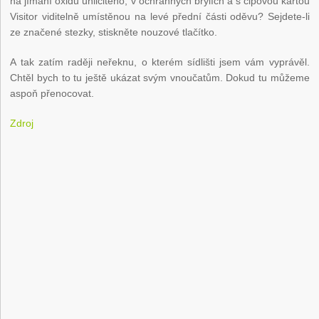
na jímání oxidu uhličitého, v ochranných brýlích a s čipovou kartou
Visitor viditelně umístěnou na levé přední části oděvu? Sejdete-li
ze značené stezky, stiskněte nouzové tlačítko.
A tak zatím raději neřeknu, o kterém sídlišti jsem vám vyprávěl.
Chtěl bych to tu ještě ukázat svým vnoučatům. Dokud tu můžeme
aspoň přenocovat.
Zdroj