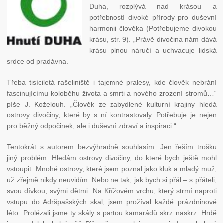
Duha, rozplývá nad krásou a
potřebností divoké přírody pro duševní
harmonii člověka (Potřebujeme divokou
krásu, str. 9). „Právě divočina nám dává
krásu plnou náručí a uchvacuje lidská
srdce od pradávna.
Třeba tisíciletá rašeliniště i tajemné pralesy, kde člověk nebrání
fascinujícímu koloběhu života a smrti a nového zrození stromů…“
píše J. Koželouh. „Člověk ze zabydlené kulturní krajiny hledá
ostrovy divočiny, které by s ní kontrastovaly. Potřebuje je nejen
pro běžný odpočinek, ale i duševní zdraví a inspiraci.“
Tentokrát s autorem bezvýhradně souhlasím. Jen řeším trošku
jiný problém. Hledám ostrovy divočiny, do které bych ještě mohl
vstoupit. Mnohé ostrovy, které jsem poznal jako kluk a mladý muž,
už zřejmě nikdy neuvidím. Nebo ne tak, jak bych si přál – s přáteli,
svou dívkou, svými dětmi. Na Křížovém vrchu, který strmí naproti
vstupu do Adršpašských skal, jsem prožíval každé prázdninové
léto. Prolézali jsme ty skály s partou kamarádů skrz naskrz. Hrdě