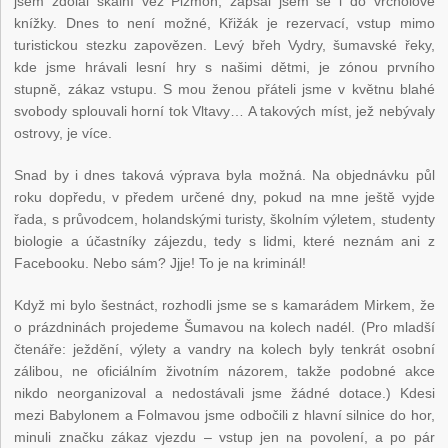
jsem zdolal skalní věž Pižmoň, zapsal jsem se i do vrcholové
knížky. Dnes to není možné, Křižák je rezervací, vstup mimo
turistickou stezku zapovězen. Levý břeh Vydry, šumavské řeky,
kde jsme hrávali lesní hry s našimi dětmi, je zónou prvního
stupně, zákaz vstupu. S mou ženou přáteli jsme v květnu blahé
svobody splouvali horní tok Vltavy… A takových míst, jež nebývaly
ostrovy, je více.
Snad by i dnes taková výprava byla možná. Na objednávku půl
roku dopředu, v předem určené dny, pokud na mne ještě vyjde
řada, s průvodcem, holandskými turisty, školním výletem, studenty
biologie a účastníky zájezdu, tedy s lidmi, které neznám ani z
Facebooku. Nebo sám? Jjje! To je na kriminál!
Když mi bylo šestnáct, rozhodli jsme se s kamarádem Mirkem, že
o prázdninách projedeme Šumavou na kolech nadél. (Pro mladší
čtenáře: ježdění, výlety a vandry na kolech byly tenkrát osobní
zálibou, ne oficiálním životním názorem, takže podobné akce
nikdo neorganizoval a nedostávali jsme žádné dotace.) Kdesi
mezi Babylonem a Folmavou jsme odbočili z hlavní silnice do hor,
minuli značku zákaz vjezdu – vstup jen na povolení, a po pár