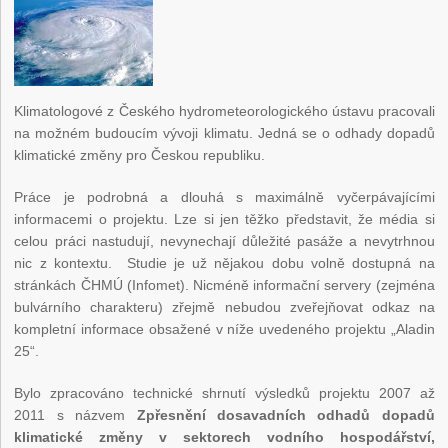
Klimatologové z Českého hydrometeorologického ústavu pracovali
na možném budoucím vývoji klimatu. Jedná se o odhady dopadů
klimatické změny pro Českou republiku.
Práce je podrobná a dlouhá s maximálně vyčerpávajícími
informacemi o projektu. Lze si jen těžko představit, že média si
celou práci nastudují, nevynechají důležité pasáže a nevytrhnou
nic z kontextu. Studie je už nějakou dobu volně dostupná na
stránkách ČHMÚ (Infomet). Nicméně informační servery (zejména
bulvárního charakteru) zřejmě nebudou zveřejňovat odkaz na
kompletní informace obsažené v níže uvedeného projektu „Aladin
25“.
Bylo zpracováno technické shrnutí výsledků projektu 2007 až
2011 s názvem
Zpřesnění dosavadních odhadů dopadů
klimatické změny v sektorech vodního hospodářství,