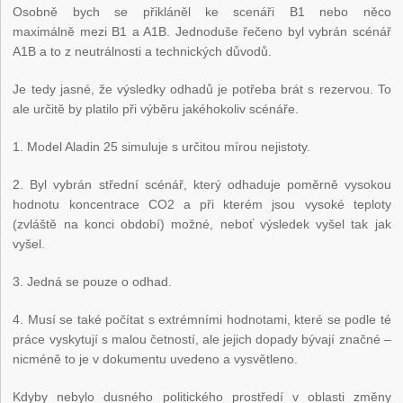
Osobně bych se přikláněl ke scenáři B1 nebo něco
maximálně mezi B1 a A1B. Jednoduše řečeno byl vybrán scénář
A1B a to z neutrálnosti a technických důvodů.
Je tedy jasné, že výsledky odhadů je potřeba brát s rezervou. To
ale určitě by platilo při výběru jakéhokoliv scénáře.
1. Model Aladin 25 simuluje s určitou mírou nejistoty.
2. Byl vybrán střední scénář, který odhaduje poměrně vysokou
hodnotu koncentrace CO2 a při kterém jsou vysoké teploty
(zvláště na konci období) možné, neboť výsledek vyšel tak jak
vyšel.
3. Jedná se pouze o odhad.
4. Musí se také počítat s extrémními hodnotami, které se podle té
práce vyskytují s malou četností, ale jejich dopady bývají značné –
nicméně to je v dokumentu uvedeno a vysvětleno.
Kdyby nebylo dusného politického prostředí v oblasti změny