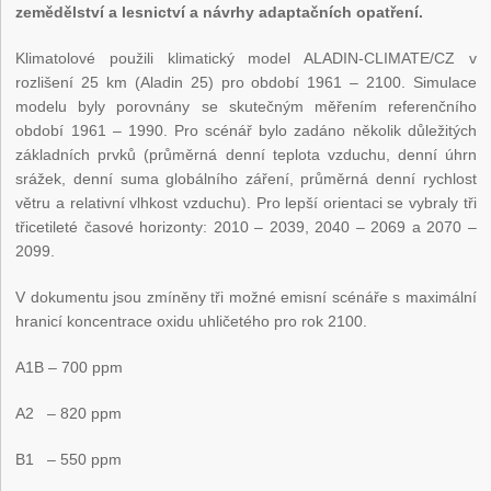
zemědělství a lesnictví a návrhy adaptačních opatření.
Klimatolové použili klimatický model ALADIN-CLIMATE/CZ v
rozlišení 25 km (Aladin 25) pro období 1961 – 2100. Simulace
modelu byly porovnány se skutečným měřením referenčního
období 1961 – 1990. Pro scénář bylo zadáno několik důležitých
základních prvků (průměrná denní teplota vzduchu, denní úhrn
srážek, denní suma globálního záření, průměrná denní rychlost
větru a relativní vlhkost vzduchu). Pro lepší orientaci se vybraly tři
třicetileté časové horizonty: 2010 – 2039, 2040 – 2069 a 2070 –
2099.
V dokumentu jsou zmíněny tři možné emisní scénáře s maximální
hranicí koncentrace oxidu uhličetého pro rok 2100.
A1B – 700 ppm
A2 – 820 ppm
B1 – 550 ppm