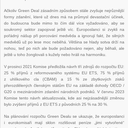
Ačkoliv Green Deal zásadním způsobem stále zvyšuje nejrůznější
formy zdanění, které už dnes má na průmysl devastační účinek,
do budoucna bude mimo to čím dál více vyžadováno, aby se
soukromý sektor zapojoval ještě víc. Europoslanci si zvykli na
pořádný nášup při porcování medvěda a ignorují fakt, že silných
medvědů už po lese moc neběhá. Většina se hlady sotva drží na
nohou, teď po nich ale bude požadováno nejen, aby běhali, ale
ještě u toho žonglovali s kužely nebo hráli na harmoniku.
V prosinci 2021 Komise předložila návrh tří zdrojů do rozpočtu EU:
25 % příjmů z reformovaného systému EU ETS, 75 % příjmů
z uhlíkového cla (CBAM) a 15 % ze zbytkových zisků
přerozdělených členským státům EU na základě dohody OECD /
G20 o mezinárodním zdanění národních podniků. V červnu 2023
Komise tento návrh aktualizovala, kde asi nejzásadnější změnou
bylo zvýšení příjmů z EU ETS z původních 25 % na 30 %.
Na plánování rozpočtu Green Dealu se ukazuje, že europoslanci
i eurokomisaři mají sklon rozlišovat peníze „jimi vytvořené“