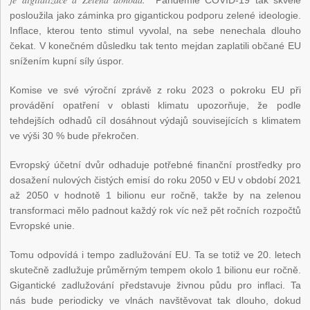
Pandemie COVID-19 tak skvěle
posloužila jako záminka pro gigantickou podporu zelené ideologie.
Inflace, kterou tento stimul vyvolal, na sebe nenechala dlouho
čekat. V konečném důsledku tak tento mejdan zaplatili občané EU
snížením kupní síly úspor.
Komise ve své výroční zprávě z roku 2023 o pokroku EU při
provádění opatření v oblasti klimatu upozorňuje, že podle
tehdejších odhadů cíl dosáhnout výdajů souvisejících s klimatem
ve výši 30 % bude překročen.
Evropský účetní dvůr odhaduje potřebné finanční prostředky pro
dosažení nulových čistých emisí do roku 2050 v EU v období 2021
až 2050 v hodnotě 1 bilionu eur ročně, takže by na zelenou
transformaci mělo padnout každý rok víc než pět ročních rozpočtů
Evropské unie.
Tomu odpovídá i tempo zadlužování EU. Ta se totiž ve 20. letech
skutečně zadlužuje průměrným tempem okolo 1 bilionu eur ročně.
Gigantické zadlužování představuje živnou půdu pro inflaci. Ta
nás bude periodicky ve vlnách navštěvovat tak dlouho, dokud