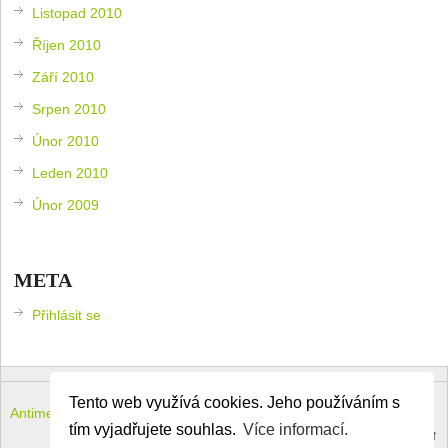
Listopad 2010
Říjen 2010
Září 2010
Srpen 2010
Únor 2010
Leden 2010
Únor 2009
META
Přihlásit se
Tento web využívá cookies. Jeho používáním s
Antimeloun – komouši dneška
Copyright © 2026.
tím vyjadřujete souhlas.
Více informací.
Theme by
MyThemeShop
.
Back to Top ↑