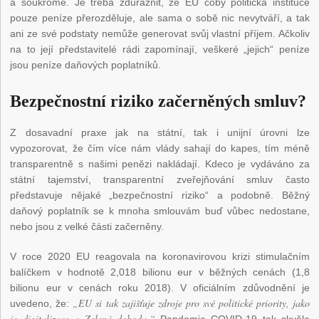
a soukromé. Je třeba zdůraznit, že EU coby politická instituce
pouze peníze přerozděluje, ale sama o sobě nic nevytváří, a tak
ani ze své podstaty nemůže generovat svůj vlastní příjem. Ačkoliv
na to její představitelé rádi zapomínají, veškeré „jejich“ peníze
jsou peníze daňových poplatníků.
Bezpečnostní riziko začerněných smluv?
Z dosavadní praxe jak na státní, tak i unijní úrovni lze
vypozorovat, že čím více nám vlády sahají do kapes, tím méně
transparentně s našimi penězi nakládají. Kdeco je vydáváno za
státní tajemství, transparentní zveřejňování smluv často
představuje nějaké „bezpečnostní riziko“ a podobně. Běžný
daňový poplatník se k mnoha smlouvám buď vůbec nedostane,
nebo jsou z velké části začerněny.
V roce 2020 EU reagovala na koronavirovou krizi stimulačním
balíčkem v hodnotě 2,018 bilionu eur v běžných cenách (1,8
bilionu eur v cenách roku 2018). V oficiálním zdůvodnění je
„EU si tak zajišťuje zdroje pro své politické priority, jako
uvedeno, že:
je digitalizace a Zelená dohoda.“