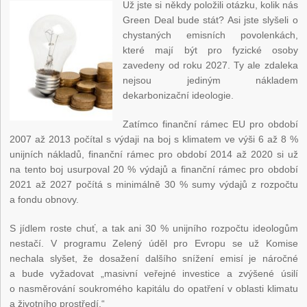
Už jste si někdy položili otázku, kolik nás
Green Deal bude stát? Asi jste slyšeli o
chystaných emisních povolenkách,
které mají být pro fyzické osoby
zavedeny od roku 2027. Ty ale zdaleka
nejsou jediným nákladem
dekarbonizační ideologie.
Zatímco finanční rámec EU pro období
2007 až 2013 počítal s výdaji na boj s klimatem ve výši 6 až 8 %
unijních nákladů, finanční rámec pro období 2014 až 2020 si už
na tento boj usurpoval 20 % výdajů a finanční rámec pro období
2021 až 2027 počítá s minimálně 30 % sumy výdajů z rozpočtu
a fondu obnovy.
S jídlem roste chuť, a tak ani 30 % unijního rozpočtu ideologům
nestačí. V programu Zelený úděl pro Evropu se už Komise
nechala slyšet, že dosažení dalšího snížení emisí je náročné
a bude vyžadovat „masivní veřejné investice a zvýšené úsilí
o nasměrování soukromého kapitálu do opatření v oblasti klimatu
a životního prostředí.“