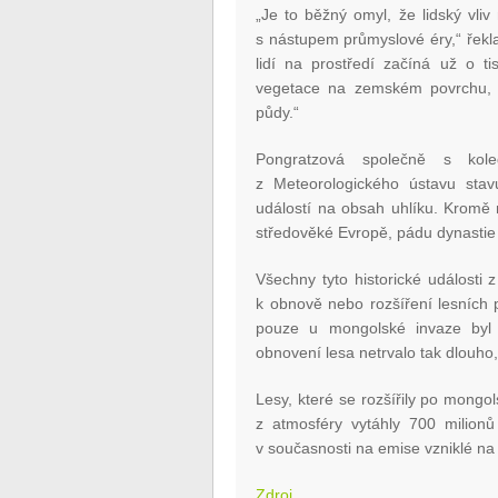
„Je to běžný omyl, že lidský vli
s nástupem průmyslové éry,“ řek
lidí na prostředí začíná už o ti
vegetace na zemském povrchu, 
půdy.“
Pongratzová společně s kol
z Meteorologického ústavu stavu
událostí na obsah uhlíku. Kromě
středověké Evropě, pádu dynastie 
Všechny tyto historické události 
k obnově nebo rozšíření lesních 
pouze u mongolské invaze byl 
obnovení lesa netrvalo tak dlouho
Lesy, které se rozšířily po mongo
z atmosféry vytáhly 700 milionů 
v současnosti na emise vzniklé na
Zdroj