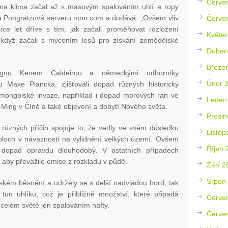
Červe
v na klima začal až s masovým spalováním uhlí a ropy
la Pongratzová serveru mnn.com a dodává: „Ovšem vliv
Červe
síce let dříve s tím, jak začali proměňovat rozložení
Květe
když začali s mýcením lesů pro získání zemědělské
Duben
Březe
egou Kenem Caldeirou a německými odborníky
Únor 
 Maxe Plancka, zjišťovali dopad různých historický
 mongolské invaze, například i dopad morových ran ve
Leden
Ming v Číně a také objevení a dobytí Nového světa.
Prosin
z různých příčin spojuje to, že vedly ve svém důsledku
Listop
ploch v návaznosti na vylidnění velkých území. Ovšem
Říjen 
dopad opravdu dlouhodobý. V ostatních případech
, aby převážilo emise z rozkladu v půdě.
Září 2
Srpen
lském běsnění a udržely se s delší nadvládou hord, tak
tun uhlíku, což je přibližně množství, které připadá
Červe
 celém světě jen spalováním nafty.
Červe