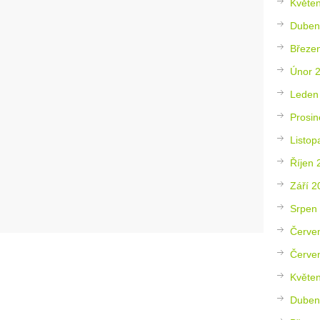
Květe
Duben
Březe
Únor 
Leden
Prosin
Listop
Říjen 
Září 2
Srpen
Červe
Červe
Květe
Duben