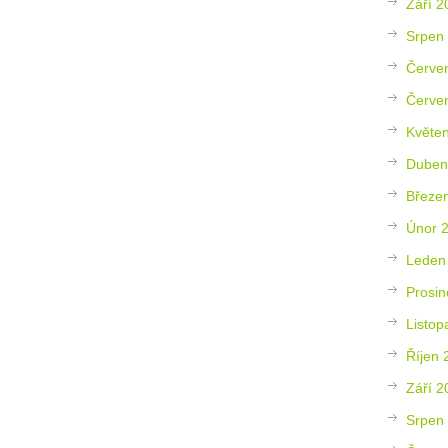
Září 2
Srpen
Červe
Červe
Květe
Duben
Březe
Únor 
Leden
Prosin
Listop
Říjen 
Září 2
Srpen