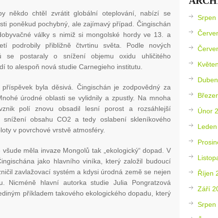
ARCH
y někdo chtěl zvrátit globální oteplování, nabízí se
Srpen
osti poněkud pochybný, ale zajímavý případ. Čingischán
Červe
dobyvačné války s nimiž si mongolské hordy ve 13. a
letí podrobily přibližně čtvrtinu světa. Podle nových
Červe
 se postaraly o snížení objemu oxidu uhličitého
Květe
dí to alespoň nová studie Carnegieho institutu.
Duben
příspěvek byla děsivá. Čingischán je zodpovědný za
Březe
 Mnohé úrodné oblasti se vylidnily a zpustly. Na mnoha
nik polí znovu obsadil lesní porost a rozsáhlejší
Únor 
o snížení obsahu CO2 a tedy oslabení skleníkového
Leden
loty v povrchové vrstvě atmosféry.
Prosin
ne všude měla invaze Mongolů tak „ekologický“ dopad. V
Listop
ingischána jako hlavního viníka, který založil budoucí
 zničil zavlažovací systém a kdysi úrodná země se nejen
Říjen 
inu. Nicméně hlavní autorka studie Julia Pongratzová
Září 2
jediným příkladem takového ekologického dopadu, který
Srpen