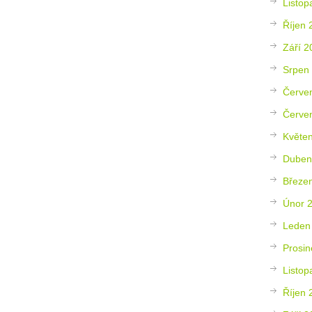
Listop
Říjen 
Září 2
Srpen
Červe
Červe
Květe
Duben
Březe
Únor 
Leden
Prosin
Listop
Říjen 