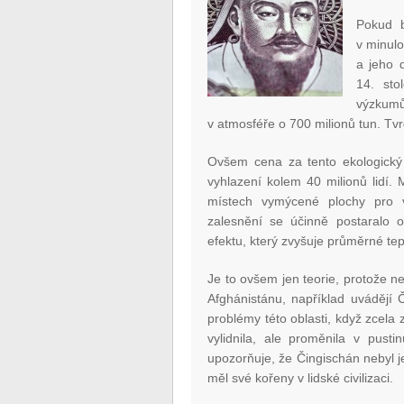
Pokud b
v minul
a jeho 
14. sto
výzkumů
v atmosféře o 700 milionů tun. Tvr
Ovšem cena za tento ekologický 
vyhlazení kolem 40 milionů lidí.
místech vymýcené plochy pro vz
zalesnění se účinně postaralo 
efektu, který zvyšuje průměrné tep
Je to ovšem jen teorie, protože 
Afghánistánu, například uvádějí Č
problémy této oblasti, když zcela
vylidnila, ale proměnila v pust
upozorňuje, že Čingischán nebyl 
měl své kořeny v lidské civilizaci.