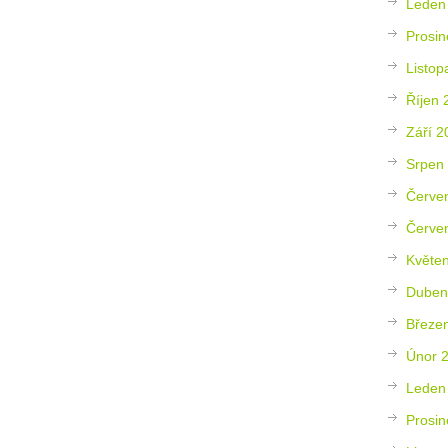
Leden
Prosin
Listop
Říjen 
Září 2
Srpen
Červe
Červe
Květe
Duben
Březe
Únor 
Leden
Prosin