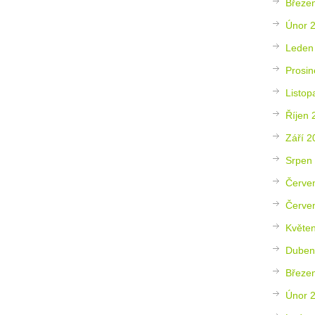
Březe
Únor 
Leden
Prosin
Listop
Říjen 
Září 2
Srpen
Červe
Červe
Květe
Duben
Březe
Únor 