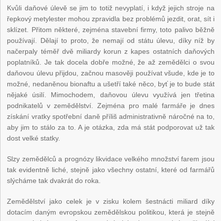
Kvůli daňové úlevě se jim to totiž nevyplatí, i když jejich stroje na
řepkový metylester mohou zpravidla bez problémů jezdit, orat, sít i
sklízet. Přitom některé, zejména stavební firmy, toto palivo běžně
používají. Dělají to proto, že nemají od státu úlevu, díky níž by
načerpaly téměř dvě miliardy korun z kapes ostatních daňových
poplatníků. Je tak docela dobře možné, že až zemědělci o svou
daňovou úlevu přijdou, začnou masověji používat všude, kde je to
možné, nedaněnou bionaftu a ušetří také něco, byť je to bude stát
nějaké úsilí. Mimochodem, daňovou úlevu využívá jen třetina
podnikatelů v zemědělství. Zejména pro malé farmáře je dnes
získání vratky spotřební daně příliš administrativně náročné na to,
aby jim to stálo za to. A je otázka, zda má stát podporovat už tak
dost velké statky.
Slzy zemědělců a prognózy likvidace velkého množství farem jsou
tak evidentně liché, stejně jako všechny ostatní, které od farmářů
slýcháme tak dvakrát do roka.
Zemědělství jako celek je v zisku kolem šestnácti miliard díky
dotacím daným evropskou zemědělskou politikou, která je stejně