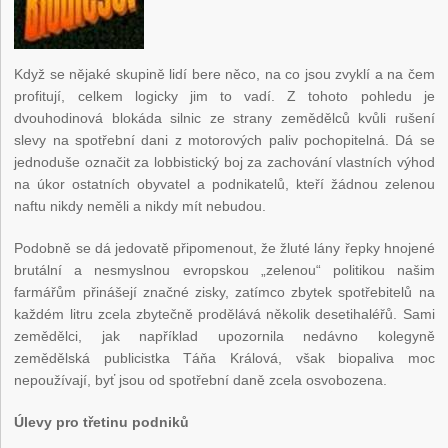
Když se nějaké skupině lidí bere něco, na co jsou zvyklí a na čem
profitují, celkem logicky jim to vadí. Z tohoto pohledu je
dvouhodinová blokáda silnic ze strany zemědělců kvůli rušení
slevy na spotřební dani z motorových paliv pochopitelná. Dá se
jednoduše označit za lobbistický boj za zachování vlastních výhod
na úkor ostatních obyvatel a podnikatelů, kteří žádnou zelenou
naftu nikdy neměli a nikdy mít nebudou.
Podobně se dá jedovatě připomenout, že žluté lány řepky hnojené
brutální a nesmyslnou evropskou „zelenou“ politikou našim
farmářům přinášejí značné zisky, zatímco zbytek spotřebitelů na
každém litru zcela zbytečně prodělává několik desetihaléřů. Sami
zemědělci, jak například upozornila nedávno kolegyně
zemědělská publicistka Táňa Králová, však biopaliva moc
nepoužívají, byť jsou od spotřební daně zcela osvobozena.
Úlevy pro třetinu podniků