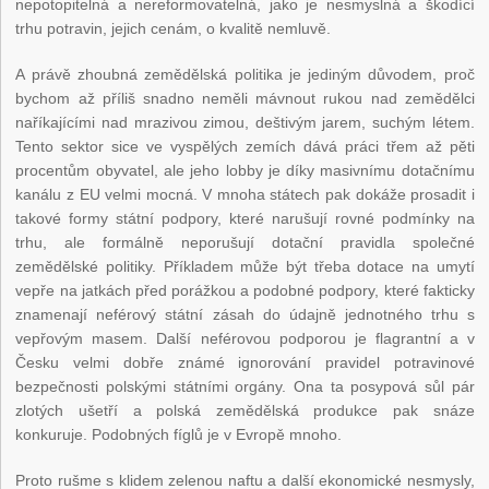
nepotopitelná a nereformovatelná, jako je nesmyslná a škodící
trhu potravin, jejich cenám, o kvalitě nemluvě.
A právě zhoubná zemědělská politika je jediným důvodem, proč
bychom až příliš snadno neměli mávnout rukou nad zemědělci
naříkajícími nad mrazivou zimou, deštivým jarem, suchým létem.
Tento sektor sice ve vyspělých zemích dává práci třem až pěti
procentům obyvatel, ale jeho lobby je díky masivnímu dotačnímu
kanálu z EU velmi mocná. V mnoha státech pak dokáže prosadit i
takové formy státní podpory, které narušují rovné podmínky na
trhu, ale formálně neporušují dotační pravidla společné
zemědělské politiky. Příkladem může být třeba dotace na umytí
vepře na jatkách před porážkou a podobné podpory, které fakticky
znamenají neférový státní zásah do údajně jednotného trhu s
vepřovým masem. Další neférovou podporou je flagrantní a v
Česku velmi dobře známé ignorování pravidel potravinové
bezpečnosti polskými státními orgány. Ona ta posypová sůl pár
zlotých ušetří a polská zemědělská produkce pak snáze
konkuruje. Podobných fíglů je v Evropě mnoho.
Proto rušme s klidem zelenou naftu a další ekonomické nesmysly,