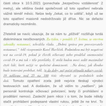
části obce k 10.5.2021 (ponechala „bezpečnou vzdálenost“ 2
metry), ale většina české společnosti už toto opatření nebrala
vážně téměř měsíc. Nelze tedy „čekat, co to udělá“, když už se
toto opatření masivně nedodržovalo již dříve. Nic se defacto
dramaticky nezměnilo.
Zřetelně se navíc ukazuje, že se nám tu „plíživě“ rozšiřuje tvrdá
Za týden, v pondělí 17. května, se otevřou
diskriminace neočkovaných.
zahrádky restaurací
, schválila vláda. „Dobrá zpráva pro provozovatele
restaurací,“ řekl vicepremiér Karel Havlíček. Podmínkou má být negativní
test na covid-19, pokud je člověk očkovaný nebo prodělal onemocnění
covid-19 a má tak v těle protilátky. U stolů budou moci sedět maximálně
čtyři lidé, kteří nežijí ve společné domácnosti. …Na dotaz, jak dlouho
bude testování probíhat, řekl,
že do doby, než počet případů nákazy covid-
19 neklesne pod 25 na 100
tisíc obyvatel za posledních sedm
dnů.
Tomuto opatření zcela jistě nejvíce tleskají výrobci
testovacích sad. A dodávám, že už vidím to „nadšení“, jak
personál kontroluje očkovací potvrzení, testy či prohlášení o
prodělání nemoci. Zaslechl jsem něco i o tom, že bude někdy
stačit prohlášení podepsané vlastní rukou, ještě že ne krví. To