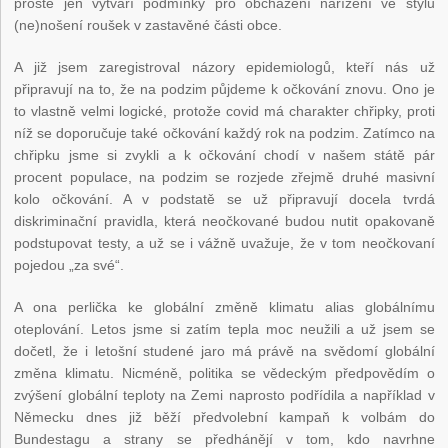
prostě jen vytváří podmínky pro obcházení nařízení ve stylu
(ne)nošení roušek v zastavěné části obce.
A již jsem zaregistroval názory epidemiologů, kteří nás už
připravují na to, že na podzim půjdeme k očkování znovu. Ono je
to vlastně velmi logické, protože covid má charakter chřipky, proti
níž se doporučuje také očkování každý rok na podzim. Zatímco na
chřipku jsme si zvykli a k očkování chodí v našem státě pár
procent populace, na podzim se rozjede zřejmě druhé masivní
kolo očkování. A v podstatě se už připravují docela tvrdá
diskriminační pravidla, která neočkované budou nutit opakovaně
podstupovat testy, a už se i vážně uvažuje, že v tom neočkovaní
pojedou „za své“.
A ona perlička ke globální změně klimatu alias globálnímu
oteplování. Letos jsme si zatím tepla moc neužili a už jsem se
dočetl, že i letošní studené jaro má právě na svědomí globální
změna klimatu. Nicméně, politika se vědeckým předpovědím o
zvýšení globální teploty na Zemi naprosto podřídila a například v
Německu dnes již běží předvolební kampaň k volbám do
Bundestagu a strany se předhánějí v tom, kdo navrhne