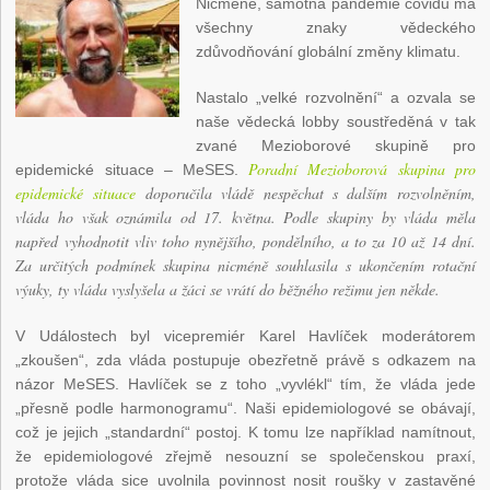
Nicméně, samotná pandemie covidu má
všechny znaky vědeckého
zdůvodňování globální změny klimatu.
Nastalo „velké rozvolnění“ a ozvala se
naše vědecká lobby soustředěná v tak
zvané Mezioborové skupině pro
Poradní Mezioborová skupina pro
epidemické situace – MeSES.
epidemické situace
doporučila vládě nespěchat s dalším rozvolněním,
vláda ho však oznámila od 17. května. Podle skupiny by vláda měla
napřed vyhodnotit vliv toho nynějšího, pondělního, a to za 10 až 14 dní.
Za určitých podmínek skupina nicméně souhlasila s ukončením rotační
výuky, ty vláda vyslyšela a žáci se vrátí do běžného režimu jen někde.
V Událostech byl vicepremiér Karel Havlíček moderátorem
„zkoušen“, zda vláda postupuje obezřetně právě s odkazem na
názor MeSES. Havlíček se z toho „vyvlékl“ tím, že vláda jede
„přesně podle harmonogramu“. Naši epidemiologové se obávají,
což je jejich „standardní“ postoj. K tomu lze například namítnout,
že epidemiologové zřejmě nesouzní se společenskou praxí,
protože vláda sice uvolnila povinnost nosit roušky v zastavěné