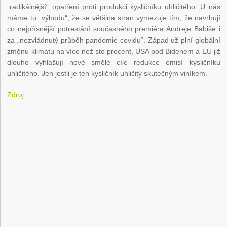
„radikálnější“ opatření proti produkci kysličníku uhličitého. U nás
máme tu „výhodu“, že se většina stran vymezuje tím, že navrhují
co nejpřísnější potrestání současného premiéra Andreje Babiše i
za „nezvládnutý průběh pandemie covidu“. Západ už plní globální
změnu klimatu na více než sto procent, USA pod Bidenem a EU již
dlouho vyhlašují nové smělé cíle redukce emisí kysličníku
uhličitého. Jen jestli je ten kysličník uhličitý skutečným viníkem.
Zdroj