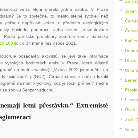
Září 2
desetkrát větší, vloni umřela jedna osoba. V Praze
Srpen
inám? Je to zbytečné, to město stejně rychleji než
Červe
il v pořadu například jeden z předních ekologických
ciativy Poslední generace. Jeho tvrzení prezentované
Červe
. Podle pařížské prefektury zemřelo loni v pařížské
Květe
h 100 lidí
, o 34 méně než v roce 2021.
Duben
odporuje požadavky aktivistů, se jeví také informace
Březe
 o vysokých hodnotách emisí v Praze, které údajně
rogramů na metr krychlový. „V roce 2022 jsme měřili na
Únor 
dy oxid dusičitý (NO2). Čtrnáct stanic z našich lokalit
Leden
ogramů na metr krychlový, což je roční průměr,“ nechá
an ze spolku Senzor vzduchu.
Prosin
Listop
emají letní přestávku.“ Extremisté
Říjen 
 aglomeraci
Září 2
Srpen