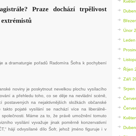
Květe
istrále? Praze dochází trpělivost
Duben
 extrémistů
Březe
Únor 
Leden
Prosin
Listop
je a dramaturgie pořadů Radomíra Šofra k pochybení
Říjen 
Září 2
Srpen
ské noviny je poskytnout nevelkou plochu vysílacího
vání a přehledu toho, co se děje na nevládní scéně,
Červe
ací postavených na nejaktivnějších složkách občanské
Červe
 takto pojaté vysílání se nachází více na liberálně-
e společnosti. Máme za to, že právě umožnění tomuto
Květe
vizního vysílání vyvažuje jinak poměrně konzervativní
Duben
T,“ hájí odvysílané dílo Šofr, jehož jméno figuruje i v