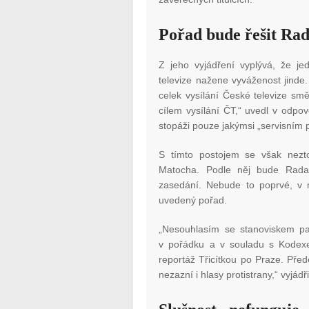
Pořad bude řešit Ra
Z jeho vyjádření vyplývá, že j
televize nažene vyváženost jind
celek vysílání České televize sm
cílem vysílání ČT,“ uvedl v odpo
stopáži pouze jakýmsi „servisním
S tímto postojem se však nezt
Matocha. Podle něj bude Rada
zasedání. Nebude to poprvé, v mi
uvedený pořad.
„Nesouhlasím se stanoviskem p
v pořádku a v souladu s Kodexe
reportáž Třicítkou po Praze. Před
nezazní i hlasy protistrany,“ vyjád