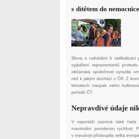
s dítětem do nemocnic
Slova o nabádání k radikalizaci
vyjádření reprezentantů protestu
občanská společnost vynutila om
než k jakým dochází v ČR. Z kont
tématech naopak velmi kultivov
pořadů ČT.
Nepravdivé údaje ni
V reportáži zaznívá také řada
maximální povolenou rychlost. P
v minulosti přistoupila velká evro