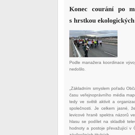
Konec courání po mag
s hrstkou ekologických
Podle manažera koordinace vývo
nedošlo.
„Základním smyslem pořadu Občan
času veřejnoprávního média mapo
tedy ve světě aktivit a organiz
společnosti. Je celkem jasné, že
levicové hraně spektra názorů v
hlasu se podílet na skladbě tele
hodnoty a postoje převažující v Č
závěrečných titulcích.