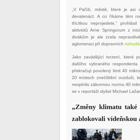
„V Paříži, městě, které je asi 
devatenáct. A co říkáme těm rod
třicítkou neprojedete,“ prohlás
aktivistů Arne Springorum z ini
divákům je ale zcela nepravdivé
aglomeraci při dopravních
nehodác
Jako zavádějící tvrzení, které p
dalšího vybraného respondenta
překračují povolený limit 40 mik
20 místech znečištění ovzduší, te
nesplnilo zákonnou normu 40 mikr
se v reportáži slyšet Michael Laž
„Změny klimatu také n
zablokovali vídeňskou