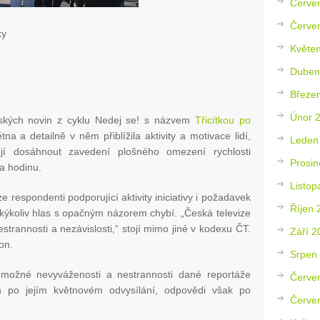
Červe
Červe
ky
Květe
Duben
Březe
Únor 
nských novin z cyklu Nedej se! s názvem
Třicítkou po
na a detailně v něm přiblížila aktivity a motivace lidí,
Leden
jí dosáhnout zavedení plošného omezení rychlosti
Prosin
a hodinu.
Listop
ze respondenti podporující aktivity iniciativy i požadavek
Říjen 
akýkoliv hlas s opačným názorem chybí. „Česká televize
estrannosti a nezávislosti,“ stojí mimo jiné v kodexu ČT.
Září 2
on.
Srpen
 možné nevyváženosti a nestrannosti dané reportáže
Červe
n po jejím květnovém odvysílání, odpovědi však po
Červe