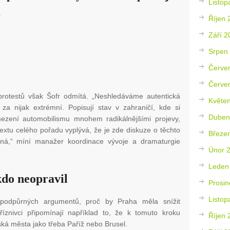
Listop
e
Říjen 
Září 2
Srpen
Červe
Červe
 protestů však Šofr odmítá. „Neshledáváme autentická
Květe
 za nijak extrémní. Popisují stav v zahraničí, kde si
Duben
ezení automobilismu mnohem radikálnějšími projevy,
extu celého pořadu vyplývá, že je zde diskuze o těchto
Březe
aná,“ míní manažer koordinace vývoje a dramaturgie
Únor 
Leden
kdo neopravil
Prosin
Listop
 podpůrných argumentů, proč by Praha měla snížit
říznivci připomínají například to, že k tomuto kroku
Říjen 
pská města jako třeba Paříž nebo Brusel.