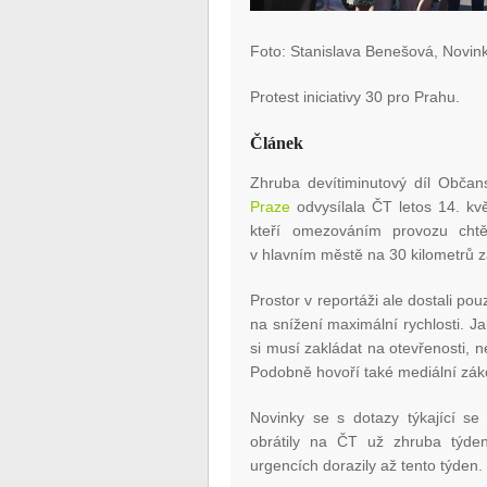
Foto: Stanislava Benešová, Novin
Protest iniciativy 30 pro Prahu.
Článek
Zhruba devítiminutový díl Obča
Praze
odvysílala ČT letos 14. květ
kteří omezováním provozu chtě
v hlavním městě na 30 kilometrů z
Prostor v reportáži ale dostali pou
na snížení maximální rychlosti. J
si musí zakládat na otevřenosti, n
Podobně hovoří také mediální zák
Novinky se s dotazy týkající se
obrátily na ČT už zhruba týde
urgencích dorazily až tento týden.