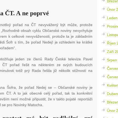
Březe
Únor 
da ČT. A ne poprvé
Leden
ednotlivý pořad na ČT nevyvážený být může, protože
Prosin
e. „Rozhodně obsah cyklu Občanské noviny nevychyluje
Listop
ěrem k celkové nevyváženosti, protože ta je základním
vědi Šofr s tím, že pořad Nedej! je vzhledem ke krátké
Říjen 
 pořadem“.
Září 2
otožňuje jeden ze členů Rady České televize Pavel
Srpen
 ČT pořad řešit na některém ze svých budoucích
Červe
nulosti totiž prý Rada řešila již několik stížností na
Červe
Květe
ana Šofra, že pořad Nedej se – Občanské noviny je
m ČT. A to jak obecně celý pořad, tak ta konkrétní
Duben
evším není možné připustit, že v takto pojaté reportáži
Březe
řil se pro Novinky Matocha.
Únor 