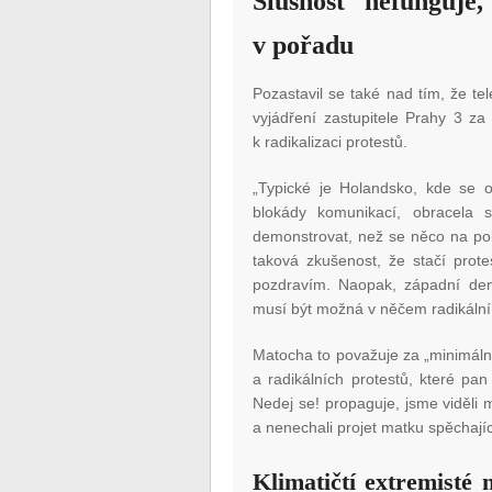
Slušnost nefunguje
v pořadu
Pozastavil se také nad tím, že te
vyjádření zastupitele Prahy 3 z
k radikalizaci protestů.
„Typické je Holandsko, kde se o
blokády komunikací, obracela 
demonstrovat, než se něco na pol
taková zkušenost, že stačí prote
pozdravím. Naopak, západní demo
musí být možná v něčem radikální
Matocha to považuje za „minimálně
a radikálních protestů, které pa
Nedej se! propaguje, jsme viděli m
a nenechali projet matku spěchají
Klimatičtí extremisté 