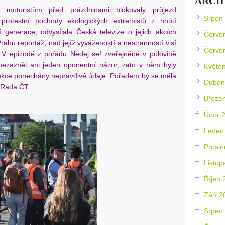
ARCH
o motoristům před prázdninami blokovaly průjezd
Srpen
protestní pochody ekologických extremistů z hnutí
í generace, odvysílala Česká televize o jejich akcích
Červe
rahu reportáž, nad jejíž vyvážeností a nestranností visí
Červe
. V epizodě z pořadu Nedej se! zveřejněné v polovině
nezazněl ani jeden oponentní názor, zato v něm byly
Květe
ekce ponechány nepravdivé údaje. Pořadem by se měla
Duben
 Rada ČT.
Březe
Únor 
Leden
Prosin
Listop
Říjen 
Září 2
Srpen