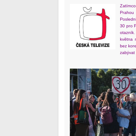
Zatímc
Prahou 
Posledn
30 pro P
otazník
května 
bez kor
zabývat