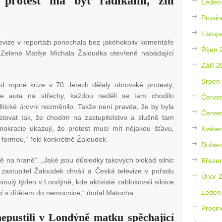
, protest má být radikální, zní
Leden
Prosin
Listop
levize v reportáži ponechala bez jakéhokoliv komentáře
Říjen 
a Zelené Matěje Michala Žaloudka otevřeně nabádající
Září 2
Srpen
d ropné krize v 70. letech dělaly obrovské protesty,
se auta na střechy, každou neděli se tam chodilo
Červe
itické úrovni nezměnilo. Takže není pravda, že by byla
Červe
stovat tak, že chodím na zastupitelstvo a slušně tam
kracie ukazují, že protest musí mít nějakou šťávu,
Květe
 formou,“ řekl konkrétně Žaloudek.
Duben
 na hraně“. „Jaké jsou důsledky takových blokád silnic
Březe
n zastupitel Žaloudek chválí a Česká televize v pořadu
Únor 
inulý týden v Londýně, kde aktivisté zablokovali silnice
Leden
cí s dítětem do nemocnice,“ dodal Matocha.
Prosin
nepustili v Londýně matku spěchající