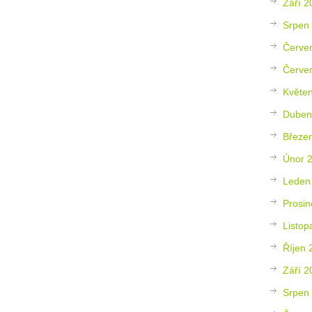
Září 2
Srpen
Červe
Červe
Květe
Duben
Březe
Únor 
Leden
Prosin
Listop
Říjen 
Září 2
Srpen