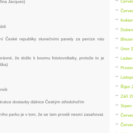
Červe
eřina Jacques)
Červe
Květe
abiš
Duben
ění České republiky slunečními panely za peníze nás
Březe
Únor 
právné, že došlo k boomu fototovoltaiky, protože to je
Leden
iška)
Prosin
Listop
Říjen 
ursík
Září 2
obstrukce dostavby dálnice Českým středohořím
Srpen
dního parku je v tom, že se tam prostě nesmí zasahovat.
Červe
Červe