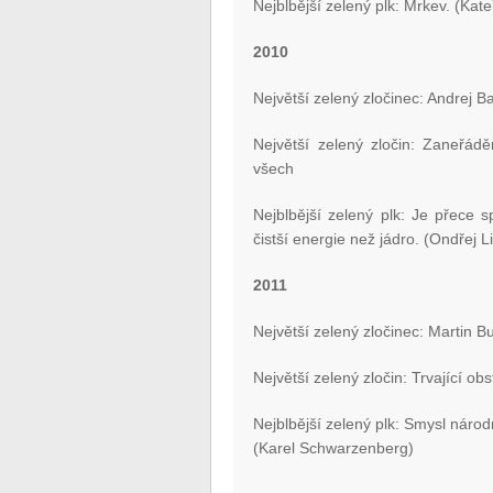
Nejblbější zelený plk: Mrkev. (Kat
2010
Největší zelený zločinec: Andrej B
Největší zelený zločin: Zaneřád
všech
Nejblbější zelený plk: Je přece s
čistší energie než jádro. (Ondřej L
2011
Největší zelený zločinec: Martin B
Největší zelený zločin: Trvající 
Nejblbější zelený plk: Smysl náro
(Karel Schwarzenberg)