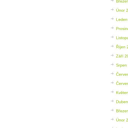
Březe
Únor 
Leden
Prosin
Listop
Říjen 
Září 2
Srpen
Červe
Červe
Květe
Duben
Březe
Únor 