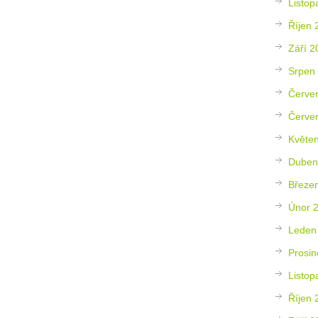
Listop
Říjen 
Září 2
Srpen
Červe
Červe
Květe
Duben
Březe
Únor 
Leden
Prosin
Listop
Říjen 