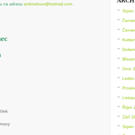
ARCH
adu na adresu
antimeloun@hotmail.com
.
Srpen
Červe
Červe
nec
Květe
Duben
n
Březe
Únor 
Leden
Prosin
Listop
Říjen 
žílek
Září 2
Šumavy
Srpen