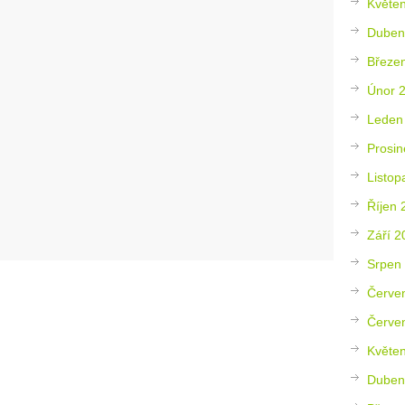
Květe
Duben
Březe
Únor 
Leden
Prosin
Listop
Říjen 
Září 2
Srpen
Červe
Červe
Květe
Duben