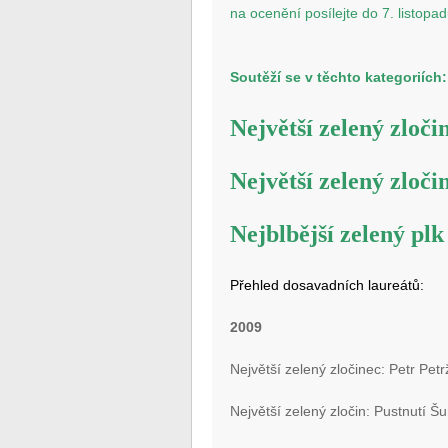
na ocenění posílejte do 7. listop
Soutěží se v těchto kategoriích:
Největší zelený zloči
Největší zelený zloči
Nejblbější zelený plk
Přehled dosavadních laureátů:
2009
Největší zelený zločinec: Petr Petr
Největší zelený zločin: Pustnutí 