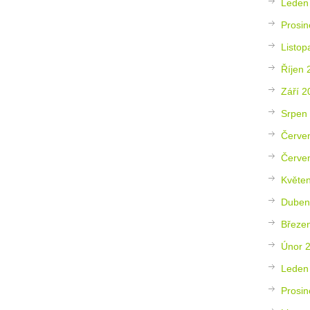
Leden
Prosin
Listop
Říjen 
Září 2
Srpen
Červe
Červe
Květe
Duben
Březe
Únor 
Leden
Prosin