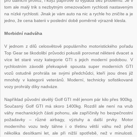
pro dálniční provoz, i když papírově to vypadá bez problémů. Je v
tom ale malý trik s nezbytným omezovačem rychlosti nastaveným
na nízké rychlosti. Jinak je vám auto na nic a rychle ho zničíte a je
jedno, že cena baterii v poslední době poměrně výrazně klesla.
Morbidní nadváha
V jednom z dílů celosvětově populárního motoristického pořadu
Top Gear se škodolibí průvodci pokusili porovnat některé dvacet a
více let staré vozy kategorie GTI s jejich moderní podobou. V
rychlostním závodě překvapivě spousta super moderních GTI
vozů ostudně prohrála se svými předchůdci, kteří jsou dnes již
mnohdy v kategorii veteránů. Moderní, technicky sofistikované
vozy prohrály díky nadváze.
Například původní skvělý Golf GTI měl jenom pár kilo přes 900kg.
Současný Golf GTI má skoro 1400kg. Rozdíl ale není na vrub
váhy mechanických části pohonu, ale zapříčinily ho bezpečnostní
požadavky – různé airbagy, výztuhy a další prvky. Motor
moderního vozu tedy táhne i o třetinu větší váhu než před
několika desítkami let, ale při nižší spotřebě, než v minulosti.