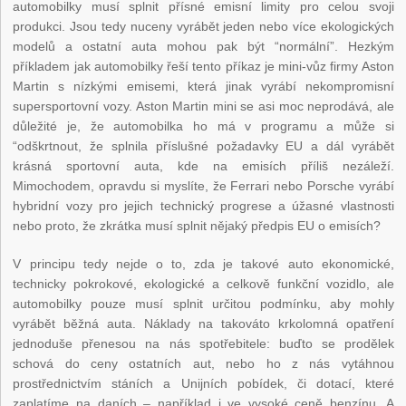
automobilky musí splnit přísné emisní limity pro celou svoji
produkci. Jsou tedy nuceny vyrábět jeden nebo více ekologických
modelů a ostatní auta mohou pak být “normální”. Hezkým
příkladem jak automobilky řeší tento příkaz je mini-vůz firmy Aston
Martin s nízkými emisemi, která jinak vyrábí nekompromisní
supersportovní vozy. Aston Martin mini se asi moc neprodává, ale
důležité je, že automobilka ho má v programu a může si
“odškrtnout, že splnila příslušné požadavky EU a dál vyrábět
krásná sportovní auta, kde na emisích příliš nezáleží.
Mimochodem, opravdu si myslíte, že Ferrari nebo Porsche vyrábí
hybridní vozy pro jejich technický progrese a úžasné vlastnosti
nebo proto, že zkrátka musí splnit nějaký předpis EU o emisích?
V principu tedy nejde o to, zda je takové auto ekonomické,
technicky pokrokové, ekologické a celkově funkční vozidlo, ale
automobilky pouze musí splnit určitou podmínku, aby mohly
vyrábět běžná auta. Náklady na takováto krkolomná opatření
jednoduše přenesou na nás spotřebitele: buďto se prodělek
schová do ceny ostatních aut, nebo ho z nás vytáhnou
prostřednictvím stáních a Unijních pobídek, či dotací, které
zaplatíme na daních – například i ve vysoké ceně benzínu. A