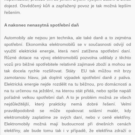
dojezd. Osvědčený kůň a zapřažený povoz je tak možná lepším
řešením.
A nakonec nenasytná spotřební daň
Automobily ale nejsou jen technika, ale také daně a to zejména
spotřební. Ekonomika elektromobilů se v současnosti odvíjí od
využití elektrické energie, která není zatížena spotřební daní.
Různé dotace na vývoj elektromobilů pozvolna udělaly z těchto
vozů pro běžné spotřebitele relativně zajímavé zboží a mohou se
tak docela rychle rozšiřovat. Státy EU tak můžou mít brzy
zamotanou hlavu, jak doplnit výpadek spotřební daně z paliva.
Elektrická energie nejde rozdělit na tu běžnou, pro domácnosti a
na tu určenou na ježdění, na kterou stát přidá, nebo spíše napálí
pořádně velkou spotřební daň. A to je problém možná ze všech
nejdůležitější, který prakticky nemá dobré řešení. Velmi
pravděpodobně se může opakovat solární malér, kdy
elektromobily zaplatíme ze svých daní, nebo v ceně elektřiny.
Elektromobily možná mají budoucnost při dnešních cenách
elektřiny, ale bude tomu tak i v případě, že elektřina zdraží o