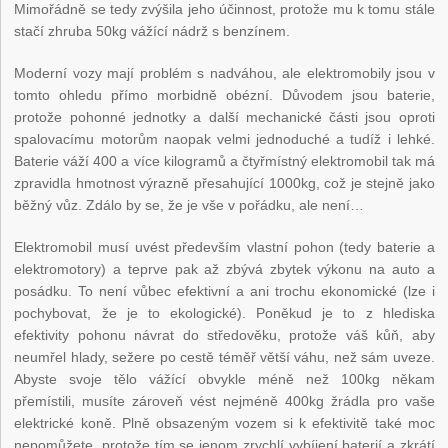
Mimořádně se tedy zvýšila jeho účinnost, protože mu k tomu stále
stačí zhruba 50kg vážící nádrž s benzínem.
Moderní vozy mají problém s nadváhou, ale elektromobily jsou v
tomto ohledu přímo morbidně obézní. Důvodem jsou baterie,
protože pohonné jednotky a další mechanické části jsou oproti
spalovacímu motorům naopak velmi jednoduché a tudíž i lehké.
Baterie váží 400 a více kilogramů a čtyřmístný elektromobil tak má
zpravidla hmotnost výrazně přesahující 1000kg, což je stejně jako
běžný vůz. Zdálo by se, že je vše v pořádku, ale není…
Elektromobil musí uvést především vlastní pohon (tedy baterie a
elektromotory) a teprve pak až zbývá zbytek výkonu na auto a
posádku. To není vůbec efektivní a ani trochu ekonomické (lze i
pochybovat, že je to ekologické). Poněkud je to z hlediska
efektivity pohonu návrat do středověku, protože váš kůň, aby
neumřel hlady, sežere po cestě téměř větší váhu, než sám uveze.
Abyste svoje tělo vážící obvykle méně než 100kg někam
přemístili, musíte zároveň vést nejméně 400kg žrádla pro vaše
elektrické koně. Plně obsazeným vozem si k efektivitě také moc
nepomůžete, protože tím se jenom zrychlí vybíjení baterií a zkrátí