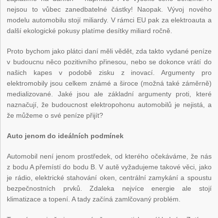
nejsou to vůbec zanedbatelné částky! Naopak. Vývoj nového
modelu automobilu stojí miliardy. V rámci EU pak za elektroauta a
další ekologické pokusy platíme desítky miliard ročně.
Proto bychom jako plátci daní měli vědět, zda takto vydané peníze
v budoucnu něco pozitivního přinesou, nebo se dokonce vrátí do
našich kapes v podobě zisku z inovací. Argumenty pro
elektromobily jsou celkem známé a široce (možná také záměrně)
medializované. Jaké jsou ale základní argumenty proti, které
naznačují, že budoucnost elektropohonu automobilů je nejistá, a
že můžeme o své peníze přijít?
Auto jenom do ideálních podmínek
Automobil není jenom prostředek, od kterého očekáváme, že nás
z bodu A přemístí do bodu B. V autě vyžadujeme takové věci, jako
je rádio, elektrické stahování oken, centrální zamykání a spoustu
bezpečnostních prvků. Zdaleka nejvíce energie ale stojí
klimatizace a topení. A tady začíná zamlčovaný problém.