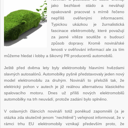
jako bezhlavé stádo a neváhají
opakovaně pracovat s mírně řečeno
nepříliš ověřenými informacemi.
Typickou ukázkou je žurnalistická
fascinace elektromobily, které považují
za jasné vítěze soutěže o budoucí
způsob dopravy. Kromě novinářské
lenosti v ověřování informací ale za tím
můžeme hledat i lobby a šikovný PR producentů automobilů.
Ještě před dvěma lety byly elektromobily hlavními hvězdami
slavných autosalónů. Automobilky pyšně představovaly jeden nový
model elektromobilu za druhým. Novináři to přeložili tak, že
elektrický pohon v autech je již reálnou alternativou klasického
spalovacího motoru. Dnes už příliš nových elektromobilů
automobilky na trh neuvádí, protože zadání bylo splněno.
V oslavných článcích novináři totiž poněkud zapomněli (a je
otázka zda skutečně jenom “nechtěně”) veřejnost informovat, že v
rámci trhu EU elektromobily vznikají především proto, že