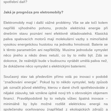
spotřební daň?
Jaká je prognóza pro eletromobily?
Elektromobily mají i další vážné problémy. Vše se ale točí kolem
nepříliš výhodného pohonu, protože elektrická energie při
dnešním stavu poznání není efektivně skladovatelná. Klasická
paliva spalovacích motorů mají molekulární vazby s mimořádně
vysokou energetickou hustotou na jednotku hmotnosti. Baterie se
k těmto parametrům ani nepřiblížily. Musíme jednoduše vymyslet
něco jiného a nikdo dnes netuší, co by to mělo být. Zdá se
dokonce, že reálnější bude v budoucnu vyrábět umělá paliva než,
že dokážeme něco vymyslet s elektrickými bateriemi.
Současný stav tak především přímo volá po inovaci v podobě
“značkování energie”. Pokud by to někdo vymyslel, tedy způsob
jak označit původ elektřiny, kterou v dané chvíli spotřebováváte z
nějaké zásuvky, tak vznikne úplně nový trh s obrovským objemem
financí. Pravděpodobně by to nebyla vůbec špatná inovace –
minimálně by bylo možné rozlišit elektrickou energii na
společensky oceňovanou (například z ekologických zdrojů) a