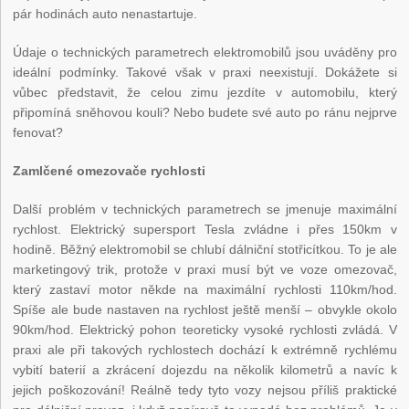
pár hodinách auto nenastartuje.
Údaje o technických parametrech elektromobilů jsou uváděny pro
ideální podmínky. Takové však v praxi neexistují. Dokážete si
vůbec představit, že celou zimu jezdíte v automobilu, který
připomíná sněhovou kouli? Nebo budete své auto po ránu nejprve
fenovat?
Zamlčené omezovače rychlosti
Další problém v technických parametrech se jmenuje maximální
rychlost. Elektrický supersport Tesla zvládne i přes 150km v
hodině. Běžný elektromobil se chlubí dálniční stotřicítkou. To je ale
marketingový trik, protože v praxi musí být ve voze omezovač,
který zastaví motor někde na maximální rychlosti 110km/hod.
Spíše ale bude nastaven na rychlost ještě menší – obvykle okolo
90km/hod. Elektrický pohon teoreticky vysoké rychlosti zvládá. V
praxi ale při takových rychlostech dochází k extrémně rychlému
vybití baterií a zkrácení dojezdu na několik kilometrů a navíc k
jejich poškozování! Reálně tedy tyto vozy nejsou příliš praktické