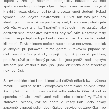
Topení v zimě je nesmírně energeticky nákladné. Zatímco
spalovací motor produkuje odpadní teplo, které lze snadno využít
k zahřátí vozu, elektromobil je při provozu téměř studený. Pokud
výrobce uvádí dojezd elektromobilu 100km, tak toto platí pro
ideální podmínky a nikoliv pro běžný svět, kde v zimě potřebujete
svůj vůz vytopit a ti, kteří parkují v městech mimo garáže také
odmrazit skla, respektive rozmrazit celý svůj vůz. Nezávislé testy
ukazují, že při teplotách pod nulou klesne dojezd o několik desítek
kilometrů. To však jenom topíte a auto nejprve nerozmrazujete jak
je obvyklé při parkování mimo garáž! V takovém případě se
elektromobil stává prakticky nepojízdný, což je docela problém,
protože právě pro městský provoz, kde jsou garáže nedostupným
luxusem pro většinu z nás, jsou jinak elektrická auta teoreticky
nejvhodnější.
Stejný problém platí i pro klimatizaci (běžně několik kw z výkonu
motoru!), i když té se lze v evropských podmínkách obvykle vzdát.
Ale v jižních zemích to asi ideální volba nebude. Obecně velkou
spotřebu má ale i zmiňované rádio nebo elektrické vyhřívání a
stahování okének, což asi dobře ví každý řidič, který někdy
zapomněl vypnout rádio nebo nějakou rozsvícenou žárovičku – po