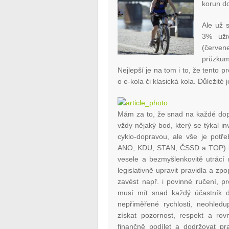
korun do
Ale už 
3% uži
(červene
průzkum
Nejlepší je na tom i to, že tento 
o e-kola či klasická kola. Důležité
Mám za to, že snad na každé dopr
vždy nějaký bod, který se týkal 
cyklo-dopravou, ale vše je potř
ANO, KDU, STAN, ČSSD a TOP) i dí
vesele a bezmyšlenkovitě utrácí 
legislativně upravit pravidla a zp
zavést např. i povinné ručení, p
musí mít snad každý účastník d
nepřiměřené rychlosti, neohledup
získat pozornost, respekt a rov
finančně podílet a dodržovat pr