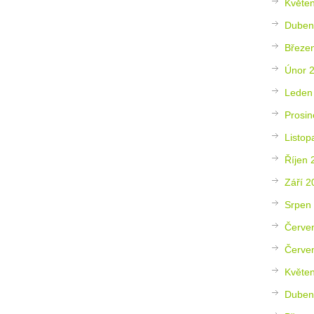
Květe
Duben
Březe
Únor 
Leden
Prosin
Listop
Říjen 
Září 2
Srpen
Červe
Červe
Květe
Duben