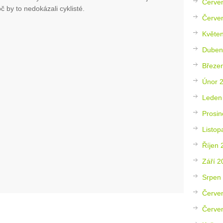
Červe
 by to nedokázali cyklisté.
Červe
Květe
Duben
Březe
Únor 
Leden
Prosin
Listop
Říjen 
Září 2
Srpen
Červe
Červe