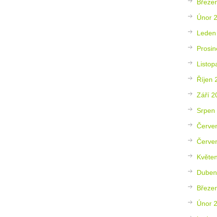
Březe
Únor 
Leden
Prosin
Listop
Říjen 
Září 2
Srpen
Červe
Červe
Květe
Duben
Březe
Únor 