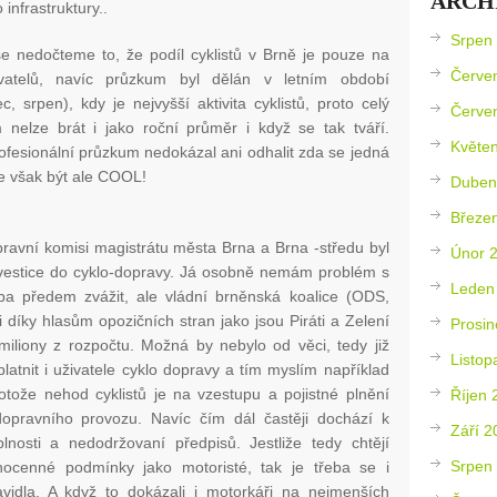
ARCH
 infrastruktury..
Srpen
se nedočteme to, že podíl cyklistů v Brně je pouze na
Červe
vatelů, navíc průzkum byl dělán v letním období
c, srpen), kdy je nejvyšší aktivita cyklistů, proto celý
Červe
 nelze brát i jako roční průměr i když se tak tváří.
Květe
profesionální průzkum nedokázal ani odhalit zda se jedná
 je však být ale COOL!
Duben
Březe
avní komisi magistrátu města Brna a Brna -středu byl
Únor 
investice do cyklo-dopravy. Já osobně nemám problém s
Leden
eba předem zvážit, ale vládní brněnská koalice (ODS,
ky hlasům opozičních stran jako jsou Piráti a Zelení
Prosin
miliony z rozpočtu. Možná by nebylo od věci, tedy již
Listop
oplatnit i uživatele cyklo dopravy a tím myslím například
rotože nehod cyklistů je na vzestupu a pojistné plnění
Říjen 
opravního provozu. Navíc čím dál častěji dochází k
Září 2
lnosti a nedodržovaní předpisů. Jestliže tedy chtějí
Srpen
nocenné podmínky jako motoristé, tak je třeba se i
avidla. A když to dokázali i motorkáři na nejmenších