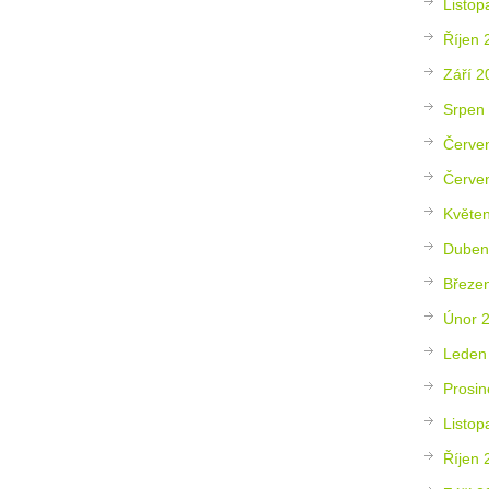
Listop
Říjen 
Září 2
Srpen
Červe
Červe
Květe
Duben
Březe
Únor 
Leden
Prosin
Listop
Říjen 