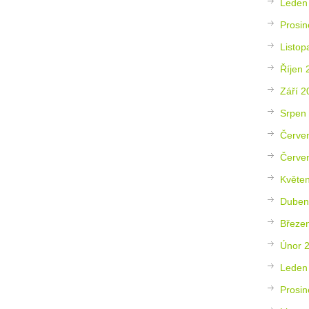
Leden
Prosin
Listop
Říjen 
Září 2
Srpen
Červe
Červe
Květe
Duben
Březe
Únor 
Leden
Prosin