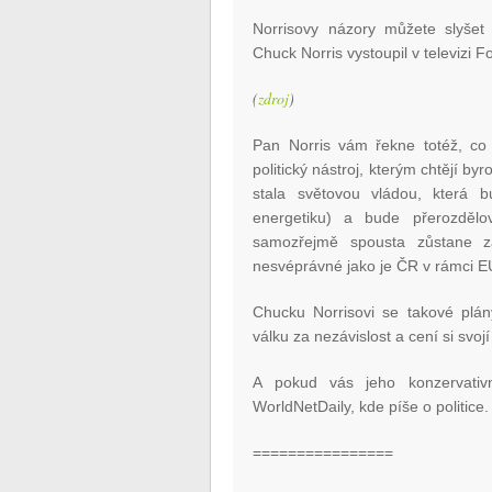
Norrisovy názory můžete slyšet 
Chuck Norris vystoupil v televizi
(
zdroj
)
Pan Norris vám řekne totéž, co k
politický nástroj, kterým chtějí b
stala světovou vládou, která b
energetiku) a bude přerozděl
samozřejmě spousta zůstane z
nesvéprávné jako je ČR v rámci E
Chucku Norrisovi se takové plán
válku za nezávislost a cení si svoj
A pokud vás jeho konzervativn
WorldNetDaily, kde píše o politice
================