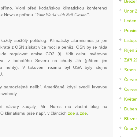
Březe
přímo. Vloni před kodaňskou klimatickou konferencí
Únor 
“
Your World with Neil Cavuto
”.
 Fox News v pořadu
Leden
Prosin
Listop
aždý sečtělý politolog. Klimatický alarmismus je jen
yrokraté z OSN získat více moci a peněz. OSN by se ráda
Říjen 
ude regulovat emise CO2 (tj. řídit celou světovou
Září 2
ovat z bohatého Severu na chudý Jih (přitom jim
a nehty). V takovém režimu byl USA byly stejně
Srpen
U.
Červe
y samozřejmě nelíbí. Američané kdysi svedli krvavou
Červe
í svobody.
Květe
í názory zaujaly, Mr. Norris má vlastní blog na
Duben
. O klimatismu píše např. v článcích
zde
a
zde
.
Březe
Únor 