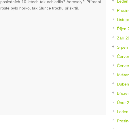
Leden
 posledních 10 letech tak ochladilo? Aerosoly? Přírodní
ostě bylo horko, tak Slunce trochu přiškrtil.
Prosin
Listop
Říjen 
Září 2
Srpen
Červe
Červe
Květe
Duben
Březe
Únor 
Leden
Prosin