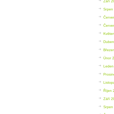
Září 2
Srpen
Červe
Červe
Květe
Duben
Březe
Únor 
Leden
Prosin
Listop
Říjen 
Září 2
Srpen