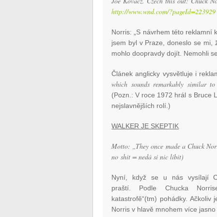
Joe Kovacz. Czech this out: Chuck No
http://www.wnd.com/?pageId=223929
Norris: „S návrhem této reklamní
jsem byl v Praze, doneslo se mi, ž
mohlo doopravdy dojít. Nemohli se 
Článek anglicky vysvětluje i rekla
which sounds remarkably similar to
(Pozn.: V roce 1972 hrál s Bruce 
nejslavnějších rolí.)
WALKER JE SKEPTIK
Motto: „They once made a Chuck Norris
no shit = nedá si nic líbit)
Nyní, když se u nás vysílají 
praští. Podle Chucka Norri
katastrofě“(tm) pohádky. Ačkoliv 
Norris v hlavě mnohem více jasno