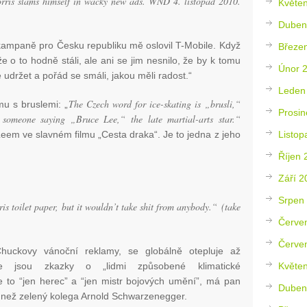
rris slams himself in wacky new ads. WND 4. listopad 2010.
Květe
Duben
 kampaně pro Česku republiku mě oslovil T-Mobile. Když
Březe
e o to hodně stáli, ale ani se jim nesnilo, že by k tomu
Únor 
udržet a pořád se smáli, jakou měli radost.“
Leden
The Czech word for ice-skating is „brusli,“
mu s bruslemi: „
Prosin
 someone saying „Bruce Lee,“ the late martial-arts star.“
Listop
Leem ve slavném filmu „Cesta draka“. Je to jedna z jeho
Říjen 
Září 2
Srpen
 toilet paper, but it wouldn’t take shit from anybody.“ (take
Červe
Červe
Chuckovy vánoční reklamy, se globálně otepluje až
Květe
se jsou zkazky o „lidmi způsobené klimatické
je to “jen herec” a “jen mistr bojových umění”, má pan
Duben
 než zelený kolega Arnold Schwarzenegger.