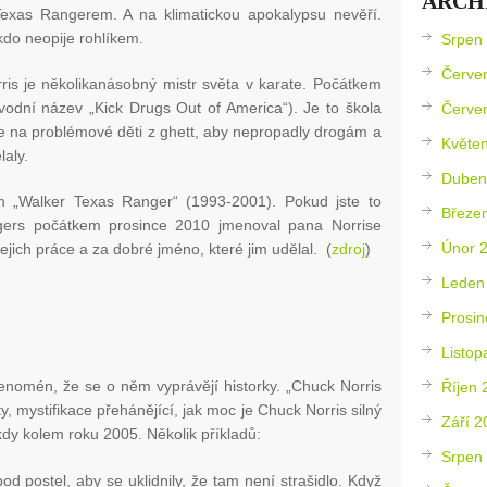
ARCH
exas Rangerem. A na klimatickou apokalypsu nevěří.
do neopije rohlíkem.
Srpen
Červe
ris je několikanásobný mistr světa v karate. Počátkem
odní název „Kick Drugs Out of America“). Je to škola
Červe
e na problémové děti z ghett, aby nepropadly drogám a
Květe
aly.
Duben
em „Walker Texas Ranger“ (1993-2001). Pokud jste to
Březe
gers počátkem prosince 2010 jmenoval pana Norrise
Únor 
jich práce a za dobré jméno, které jim udělal. (
zdroj
)
Leden
Prosin
Listop
fenomén, že se o něm vyprávějí historky. „Chuck Norris
Říjen 
y, mystifikace přehánějící, jak moc je Chuck Norris silný
Září 2
ěkdy kolem roku 2005. Několik příkladů:
Srpen
pod postel, aby se uklidnily, že tam není strašidlo. Když