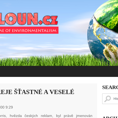
SEAR
EJE ŠŤASTNÉ A VESELÉ
000 9:29
rris, hvězda českých reklam, byl právě jmenován