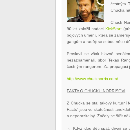
čestným T
Chucka nik
Chuck Nor
90.let založil nadaci
KickStart
(pův
bojových umění, která se zaměřuj
gangům a raději se sebou něco děl
Proslavil se však hlavně seriál
nezaznamenali, sbor Texas Ran
čestným rangerem. Za propagaci je
http://www.chucknorris.com/
FAKTA O CHUCKU NORRISOVI
Z Chucka se stal takový kulturní 
Facts“ jsou ve skutečnosti anekdot
a neporazitelný. Začaly se šířit n
Když jdou děti spát, dívají se 