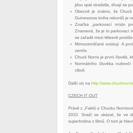
jdou spát strašidla, dívají se p
Obecně je známo, že Chuck N
Guinessova kniha rekordů je ve 
Značka „parkovací místo pr
Znamená, že je to parkovací m
se zařadit mezi tělesně postiž
Mimozemšťané existují. A proč
zemře.
Chuck Norris je první člověk, k
Normálního člověka rozbrečí c
cibuli.
Další viz na
http://www.chucknorris
CZECH IT OUT
Právě z „Faktů o Chucku Norrisovi
2010. Snaží se ukázat, že ve sk
superhrdina z filmů. O tom je hla