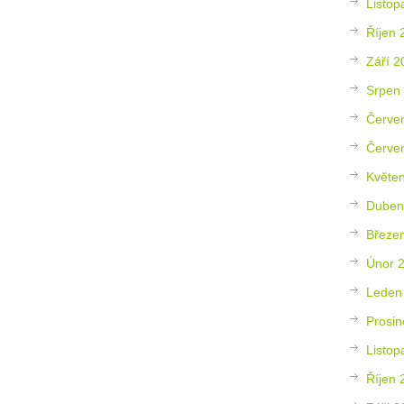
Listop
Říjen 
Září 2
Srpen
Červe
Červe
Květe
Duben
Březe
Únor 
Leden
Prosin
Listop
Říjen 