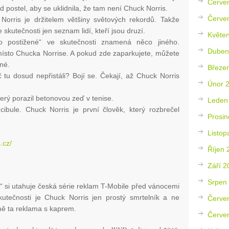
Červe
od postel, aby se uklidnila, že tam není Chuck Norris.
Červe
orris je držitelem většiny světových rekordů. Takže
skutečnosti jen seznam lidí, kteří jsou druzí.
Květe
o postižené“ ve skutečnosti znamená něco jiného.
Duben
ísto Chucka Norrise. A pokud zde zaparkujete, můžete
ené.
Březe
 tu dosud nepřistáli? Bojí se. Čekají, až Chuck Norris
Únor 
terý porazil betonovou zeď v tenise.
Leden
ibule. Chuck Norris je první člověk, který rozbrečel
Prosin
Listop
.cz/
Říjen 
Září 2
Srpen
“ si utahuje česká série reklam T-Mobile před vánocemi
utečnosti je Chuck Norris jen prostý smrtelník a ne
Červe
vně ta reklama s kaprem.
Červe