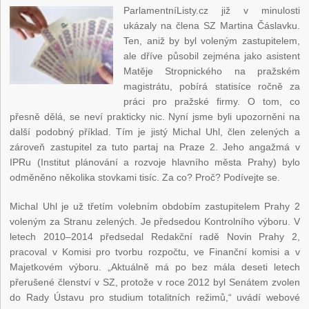
ParlamentníListy.cz již v minulosti
ukázaly na člena SZ Martina Čáslavku.
Ten, aniž by byl voleným zastupitelem,
ale dříve působil zejména jako asistent
Matěje Stropnického na pražském
magistrátu, pobírá statisíce ročně za
práci pro pražské firmy. O tom, co
přesně dělá, se neví prakticky nic. Nyní jsme byli upozorněni na
další podobný příklad. Tím je jistý Michal Uhl, člen zelených a
zároveň zastupitel za tuto partaj na Praze 2. Jeho angažmá v
IPRu (Institut plánování a rozvoje hlavního města Prahy) bylo
odměněno několika stovkami tisíc. Za co? Proč? Podívejte se.
Michal Uhl je už třetím volebním obdobím zastupitelem Prahy 2
voleným za Stranu zelených. Je předsedou Kontrolního výboru. V
letech 2010–2014 předsedal Redakční radě Novin Prahy 2,
pracoval v Komisi pro tvorbu rozpočtu, ve Finanční komisi a v
Majetkovém výboru. „Aktuálně má po bez mála deseti letech
přerušené členství v SZ, protože v roce 2012 byl Senátem zvolen
do Rady Ústavu pro studium totalitních režimů,“ uvádí webové