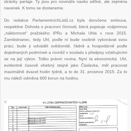
stránky partaje. Ty jsou pro novináře naoko sdílné, ale zejména
navenek. K tomu se dostaneme.
Do redakce ParlamentníchListů.cz byla doručena smlouva,
respektive Dohoda o pracovní činnosti, která popisuje vzájemnou
„náklonnost“ pražského IPRu a Michala Uhla v roce 2015.
Zaměstnanec, tedy Uhl, podle ní bude osobně vykonávat svou
práci, bude ji odvádět svědomitě, řádně a hospodárně podle
dojednaných podmínek a rovněž v souladu s předpisy vztahujícími
se na její výkon. Toliko právní rovina. Nyní ta ekonomická. Uhl,
evidentně časově ohebný stejně jako Čáslavka, měl pracovat
maximálně dvacet hodin týdně, a to do 31. prosince 2015. Za to
mu náleží odměna 600 korun na hodinu.