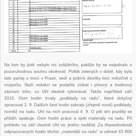
Na tom by jistě nebylo nic zvláštního, pakliže by se nejednalo o
pozoruhodnou souhru okolností. Politik zelených v době, kdy byla
tato partaj u moci v Praze, sedí a pobírá desítky tisíc měsíčně z
rozpočtu. Naší redakci se podařilo získat i přesný a hodinový
záznam toho, co Uhl vlastně vykonával. Takže například září
2015. Osm hodin trvaly „podklady na radu“, které dotyčný
zpracoval 2. 9. Dalších šest hodin zabraly (zřejmě nové) podklady,
rovněž na radu. Uhl na nich pracoval 4. 9. O pět dní později se
příběh opakuje. Osm hodin práce a opět materiály na radu. Při
pohledu na září vlastně Uhl nic jiného nedělal. Za třiasedmdesát
odpracovaných hodin těchto „materiálů na radu“ si odnesl 43 800