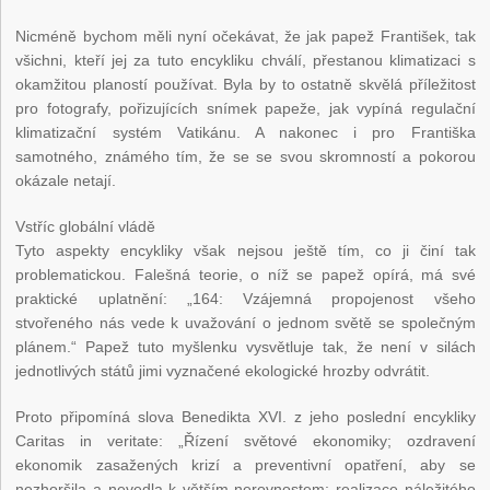
Nicméně bychom měli nyní očekávat, že jak papež František, tak
všichni, kteří jej za tuto encykliku chválí, přestanou klimatizaci s
okamžitou plaností používat. Byla by to ostatně skvělá příležitost
pro fotografy, pořizujících snímek papeže, jak vypíná regulační
klimatizační systém Vatikánu. A nakonec i pro Františka
samotného, známého tím, že se se svou skromností a pokorou
okázale netají.
Vstříc globální vládě
Tyto aspekty encykliky však nejsou ještě tím, co ji činí tak
problematickou. Falešná teorie, o níž se papež opírá, má své
praktické uplatnění: „164: Vzájemná propojenost všeho
stvořeného nás vede k uvažování o jednom světě se společným
plánem.“ Papež tuto myšlenku vysvětluje tak, že není v silách
jednotlivých států jimi vyznačené ekologické hrozby odvrátit.
Proto připomíná slova Benedikta XVI. z jeho poslední encykliky
Caritas in veritate: „Řízení světové ekonomiky; ozdravení
ekonomik zasažených krizí a preventivní opatření, aby se
nezhoršila a nevedla k větším nerovnostem; realizace náležitého