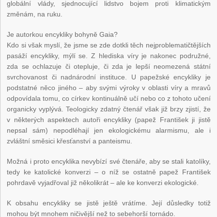
globální vlády, sjednocující lidstvo bojem proti klimatickým
změnám, na ruku.
Je autorkou encykliky bohyně Gaia?
Kdo si však myslí, že jsme se zde dotkli těch nejproblematičtějších
pasáží encykliky, mýlí se. Z hlediska víry je nakonec podružné,
zda se ochlazuje či otepluje, či zda je lepší neomezená státní
svrchovanost či nadnárodní instituce. U papežské encykliky je
podstatné něco jiného – aby svými výroky v oblasti víry a mravů
odpovídala tomu, co církev kontinuálně učí nebo co z tohoto učení
organicky vyplývá. Teologicky zdatný čtenář však již brzy zjistí, že
v některých aspektech autoři encykliky (papež František ji jistě
nepsal sám) nepodléhají jen ekologickému alarmismu, ale i
zvláštní směsici křesťanství a panteismu.
Možná i proto encyklika nevybízí své čtenáře, aby se stali katolíky,
tedy ke katolické konverzi – o níž se ostatně papež František
pohrdavě vyjadřoval již několikrát – ale ke konverzi ekologické.
K obsahu encykliky se jistě ještě vrátíme. Její důsledky totiž
mohou být mnohem ničivější než to sebehorší tornádo.