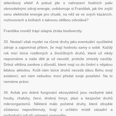
skleníkový efekt! A pokud jde o nahrazení fosilních paliv
obnovitelnými zdroji energie, uvědomuje si František, jak tím zvýší
cenu elektrické energie pro chudé, na něž se ve svých kázáních,
rozhovorech a knihách s takovou oblibou odvolává?
Františka rovněž trápí údajná ztráta biodiverzity:
33. Nestačí však myslet na různé druhy jako eventuální využitelné
zdroje a zapomínat přitom, že mají hodnotu samy o sobě. Každý
rok mizí tisíce rostlinných a živočišných druhů, které už nikdy
nepoznáme a naše děti je už neuvidí, protože zmizely navždy.
Drtivá většina zanikne z důvodů, které mají co do činění s nějakou
lidskou aktivitou. Kvůli nám tisíce druhů nevzdá slávu Bohu svojí
existencí, ani nám nebudou moci předat svoje poselství. Na to
nemáme právo.
34. Avšak pro dobré fungování ekosystémů jsou nezbytné také
houby, chaluhy, červi, drobný hmyz, plazi a bezpočet druhů
mikroorganismů. Některé málo početné druhy, které obvykle
zůstanou nepovšimnuty, hrají v určitém místě zásadní a
rozhodující roli při ustavení rovnováhy.