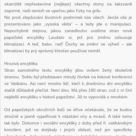
okamžitě nepřestavíme (nejlépe) všechny domy na takzvaně
úsporné, naši senioři se upečou jako řízky na grilu.
Nic proti zlepšování životních podmínek nás všech. Jenže vše je
prezentováno jako „vysoká věda“ – a tedy jde o manipulaci.
Nepochybně stejnou, jakou zanedlouho uvidíme stran nové
papežské encykliky Laudato si, jež pro změnu odsuzuje
klimatizaci. A teď, babo, raď! Čechy se změní ve výheň – ale
klimatizaci by prý správný křesťan používat neměl.
Hrozivá encyklika
Stran samotného textu encykliky jdou ovšem žerty skutečně
stranou. Světu byl představen minulý čtvrtek na tiskové konferenci
ve Vatikánu. Asi není mnoho lidí, kteří k dnešnímu dni encykliku
stačili důkladně přečíst. Není divu. Má přes 180 stran, což z ní činí
nejdelší encykliku v historii papežství. Již to vypovídá o mnohém.
Od papežských okružních listů se dříve očekávalo, že se budou
stručně a jasně vyjadřovat k otázkám víry a mravů. A také tomu
tak bylo. Dokonce i sociální encykliky z doby před II. vatikánským
koncilem, jež se dotýkaly i jiných oblastí, než jen specificky