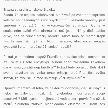
Tryzna za prehistorického žraloka
Škoda, že se stejnou naléhavostí, s níž volá po záchraně naprosté
většině lidí neznámých živočišných druhů, nezvedá varovný prst
směrem k potratářům či vykonavatelům eutanázie. Co je v
současném světě více alarmující, než jsou milióny dětí, zabité
dříve, než se vůbec stačily narodit? Místo toho se máme trápit
tím, že mezi námi již není blboun nejapný, jehož název nejspíš
vypovídá i o tom, proč se 21. století nedožil?
Pokud je mi známo, papež František je evolucionista (ostatně to
lze vyčíst i z této encykliky). A není snad základním zákonem
darwinismu „přežití nejsilnějších“? Pokud tedy opravdu Bůh vložil
svému stvoření do vínku tento princip, proč František vyčítá
lidstvu, že svoji sílu a moc uplatňuje vůči jiným tvorům?
Opravdu mám litovat toho, že někteří živočichové, kteří již vyhynuli
nebo jim vyhynutí hrozí, nám „nebudou moci předat svoje
poselství“? Měli bychom rozjímat o životě a smrti pravěkého až 18
metrů dlouhého žraloka Megalodona? Zkusme to. „Kam ses