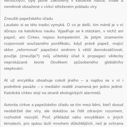
věroučných, byly jasně zakotveny v katolické nauce, trvale a
neměnně obsažené v církví střeženém pokladu víry.
Zneužití papežského úřadu
Laudato si se této tradici vymyká. O co je delší, tím méně je v ní
důrazu na katolickou nauku. Vyjadřuje se k otázkám, v nichž ani
papež, ani Církev, nejsou kompetentní. Je jistým znamením
rozpornosti současného pontifikátu, když právě papež, mající
sklon „reformovat“ papežství směrem k větší demokratičnosti,
použije (zneužije?) svůj učitelský úřad k propagaci vědecky
neprokázané teorie člověkem způsobeného globálního
oteplování.
Ať už encyklika obsahuje cokoli jiného – a najdou se v ní i
podnětné pasáže – v mediální realitě znamená jen jedno jediné:
Katolická církev stojí na straně ekologických alarmistů.
Autorita církve a papežského úřadu se tím mezi lidmi, kteří dosud
neobdrželi dar víry, ale dokážou se řídit zdravým rozumem,
rozhodně nezvýší. Proč přikládat váhu encyklikám o jiných
tématech, pro spásu duší mnohem důležitějších, než je ochrana