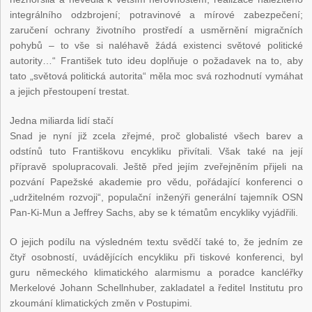
integrálního odzbrojení; potravinové a mírové zabezpečení;
zaručení ochrany životního prostředí a usměrnění migračních
pohybů – to vše si naléhavě žádá existenci světové politické
autority…“ František tuto ideu doplňuje o požadavek na to, aby
tato „světová politická autorita“ měla moc svá rozhodnutí vymáhat
a jejich přestoupení trestat.
Jedna miliarda lidí stačí
Snad je nyní již zcela zřejmé, proč globalisté všech barev a
odstínů tuto Františkovu encykliku přivítali. Však také na její
přípravě spolupracovali. Ještě před jejím zveřejněním přijeli na
pozvání Papežské akademie pro vědu, pořádající konferenci o
„udržitelném rozvoji“, populační inženýři generální tajemník OSN
Pan-Ki-Mun a Jeffrey Sachs, aby se k tématům encykliky vyjádřili.
O jejich podílu na výsledném textu svědčí také to, že jedním ze
čtyř osobností, uvádějících encykliku při tiskové konferenci, byl
guru německého klimatického alarmismu a poradce kancléřky
Merkelové Johann Schellnhuber, zakladatel a ředitel Institutu pro
zkoumání klimatických změn v Postupimi.