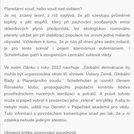
Planetární soud, nebo soud nad světem?
Je mj. známý teorií, z níž vyplývá, že při vzestupu průměrné
teploty o pět stupňů, který při zachování současných emisí
skleníkových plynů předpovídá, lze ekologickou rovnováhu
planety udržet jen při stabilizaci populace na úrovni jedné miliardy
obyvatel. Vzhledem k tomu, že je nás již dnes přes sedm miliard,
je pro tento scénář i pojem alarmismus eufemismem. I
Schellnhuber patří k stoupencům centrální světové vlády.
Ve svém článku z roku 2013 navrhuje: „Globální demokracie by
mohla být organizována okolo tří ohnisek: Ústavy Země, Globální
Rady a Planetárního soudu.“ Schellnhuber je rovněž členem
Římského klubu, propagujícího populační kontrolu lidstva
prostřednictvím nucených sterilizací a potratů. A právě tohoto
muže si papež vybral k prezentaci jeho „zelené“ encykliky. A aby to
nebylo málo, udělil mu členství v Papežské akademii pro vědu.
Tuto informaci s povzdechem komentujme snad jen tak, že v ní
zdaleka nebude jediným ateistou.
Utopená kritika omezování porodnosti