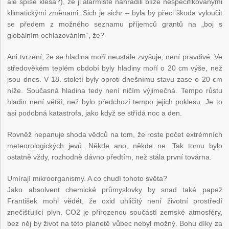
ale spíše klesá?), že ji alarmisté nahradili blíže nespecifikovanými
klimatickými změnami. Sich je sichr – byla by přeci škoda vyloučit
se předem z možného seznamu příjemců grantů na „boj s
globálním ochlazováním“, že?
Ani tvrzení, že se hladina moří neustále zvyšuje, není pravdivé. Ve
středověkém teplém období byly hladiny moří o 20 cm výše, než
jsou dnes. V 18. století byly oproti dnešnímu stavu zase o 20 cm
níže. Současná hladina tedy není ničím výjimečná. Tempo růstu
hladin není větší, než bylo předchozí tempo jejich poklesu. Je to
asi podobná katastrofa, jako když se střídá noc a den.
Rovněž nepanuje shoda vědců na tom, že roste počet extrémních
meteorologických jevů. Někde ano, někde ne. Tak tomu bylo
ostatně vždy, rozhodně dávno předtím, než stála první továrna.
Umírají mikroorganismy. A co chudí tohoto světa?
Jako absolvent chemické průmyslovky by snad také papež
František mohl vědět, že oxid uhličitý není životní prostředí
znečišťující plyn. CO2 je přirozenou součástí zemské atmosféry,
bez něj by život na této planetě vůbec nebyl možný. Bohu díky za