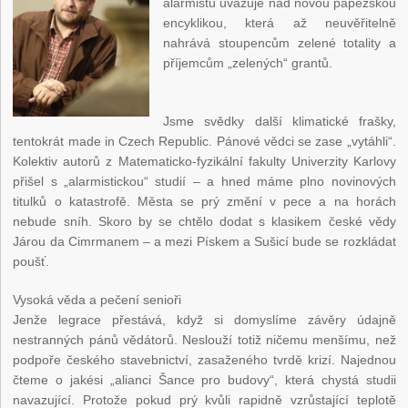
alarmistů uvažuje nad novou papežskou
encyklikou, která až neuvěřitelně
nahrává stoupencům zelené totality a
příjemcům „zelených“ grantů.
Jsme svědky další klimatické frašky,
tentokrát made in Czech Republic. Pánové vědci se zase „vytáhli“.
Kolektiv autorů z Matematicko-fyzikální fakulty Univerzity Karlovy
přišel s „alarmistickou“ studií – a hned máme plno novinových
titulků o katastrofě. Města se prý změní v pece a na horách
nebude sníh. Skoro by se chtělo dodat s klasikem české vědy
Járou da Cimrmanem – a mezi Pískem a Sušicí bude se rozkládat
poušť.
Vysoká věda a pečení senioři
Jenže legrace přestává, když si domyslíme závěry údajně
nestranných pánů vědátorů. Neslouží totiž ničemu menšímu, než
podpoře českého stavebnictví, zasaženého tvrdě krizí. Najednou
čteme o jakési „alianci Šance pro budovy“, která chystá studii
navazující. Protože pokud prý kvůli rapidně vzrůstající teplotě