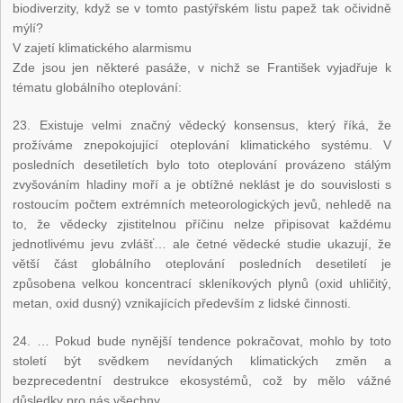
biodiverzity, když se v tomto pastýřském listu papež tak očividně
mýlí?
V zajetí klimatického alarmismu
Zde jsou jen některé pasáže, v nichž se František vyjadřuje k
tématu globálního oteplování:
23. Existuje velmi značný vědecký konsensus, který říká, že
prožíváme znepokojující oteplování klimatického systému. V
posledních desetiletích bylo toto oteplování provázeno stálým
zvyšováním hladiny moří a je obtížné neklást je do souvislosti s
rostoucím počtem extrémních meteorologických jevů, nehledě na
to, že vědecky zjistitelnou příčinu nelze připisovat každému
jednotlivému jevu zvlášť… ale četné vědecké studie ukazují, že
větší část globálního oteplování posledních desetiletí je
způsobena velkou koncentrací skleníkových plynů (oxid uhličitý,
metan, oxid dusný) vznikajících především z lidské činnosti.
24. … Pokud bude nynější tendence pokračovat, mohlo by toto
století být svědkem nevídaných klimatických změn a
bezprecedentní destrukce ekosystémů, což by mělo vážné
důsledky pro nás všechny.