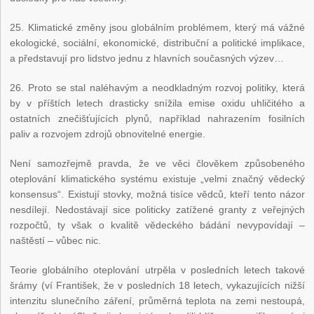
25. Klimatické změny jsou globálním problémem, který má vážné
ekologické, sociální, ekonomické, distribuční a politické implikace,
a představují pro lidstvo jednu z hlavních současných výzev…
26. Proto se stal naléhavým a neodkladným rozvoj politiky, která
by v příštích letech drasticky snížila emise oxidu uhličitého a
ostatních znečišťujících plynů, například nahrazením fosilních
paliv a rozvojem zdrojů obnovitelné energie.
Není samozřejmě pravda, že ve věci člověkem způsobeného
oteplování klimatického systému existuje „velmi značný vědecký
konsensus“. Existují stovky, možná tisíce vědců, kteří tento názor
nesdílejí. Nedostávají sice politicky zatížené granty z veřejných
rozpočtů, ty však o kvalitě vědeckého bádání nevypovídají –
naštěstí – vůbec nic.
Teorie globálního oteplování utrpěla v posledních letech takové
šrámy (ví František, že v posledních 18 letech, vykazujících nižší
intenzitu slunečního záření, průměrná teplota na zemi nestoupá,