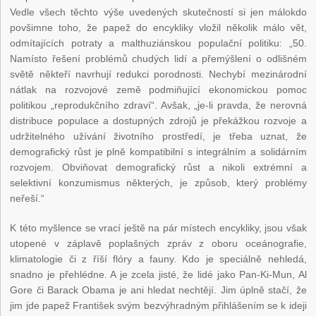
Vedle všech těchto výše uvedených skutečností si jen málokdo
povšimne toho, že papež do encykliky vložil několik málo vět,
odmítajících potraty a malthuziánskou populační politiku: „50.
Namísto řešení problémů chudých lidí a přemýšlení o odlišném
světě někteří navrhují redukci porodnosti. Nechybí mezinárodní
nátlak na rozvojové země podmiňující ekonomickou pomoc
politikou „reprodukčního zdraví“. Avšak, „je-li pravda, že nerovná
distribuce populace a dostupných zdrojů je překážkou rozvoje a
udržitelného užívání životního prostředí, je třeba uznat, že
demografický růst je plně kompatibilní s integrálním a solidárním
rozvojem. Obviňovat demografický růst a nikoli extrémní a
selektivní konzumismus některých, je způsob, který problémy
neřeší.“
K této myšlence se vrací ještě na pár místech encykliky, jsou však
utopené v záplavě poplašných zpráv z oboru oceánografie,
klimatologie či z říší flóry a fauny. Kdo je speciálně nehledá,
snadno je přehlédne. A je zcela jisté, že lidé jako Pan-Ki-Mun, Al
Gore či Barack Obama je ani hledat nechtějí. Jim úplně stačí, že
jim jde papež František svým bezvýhradným přihlášením se k ideji