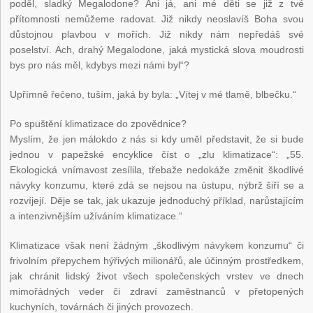
poděl, sladký Megalodone? Ani já, ani mé děti se již z tvé
přítomnosti nemůžeme radovat. Již nikdy neoslavíš Boha svou
důstojnou plavbou v mořích. Již nikdy nám nepředáš své
poselství. Ach, drahý Megalodone, jaká mystická slova moudrosti
bys pro nás měl, kdybys mezi námi byl“?
Upřímně řečeno, tuším, jaká by byla: „Vítej v mé tlamě, blbečku.“
Po spuštění klimatizace do zpovědnice?
Myslím, že jen málokdo z nás si kdy uměl představit, že si bude
jednou v papežské encyklice číst o „zlu klimatizace“: „55.
Ekologická vnímavost zesílila, třebaže nedokáže změnit škodlivé
návyky konzumu, které zdá se nejsou na ústupu, nýbrž šiří se a
rozvíjejí. Děje se tak, jak ukazuje jednoduchý příklad, narůstajícím
a intenzivnějším užíváním klimatizace.“
Klimatizace však není žádným „škodlivým návykem konzumu“ či
frivolním přepychem hýřivých milionářů, ale účinným prostředkem,
jak chránit lidský život všech společenských vrstev ve dnech
mimořádných veder či zdraví zaměstnanců v přetopených
kuchyních, továrnách či jiných provozech.