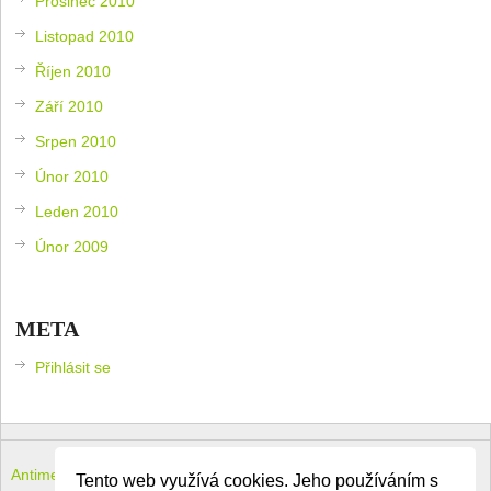
Prosinec 2010
Listopad 2010
Říjen 2010
Září 2010
Srpen 2010
Únor 2010
Leden 2010
Únor 2009
META
Přihlásit se
Antimeloun – komouši dneška
Copyright © 2026.
Tento web využívá cookies. Jeho používáním s