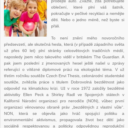
prodejte auto. Zvažte, zda potřebujete
oblečení, které plní váš šatník,
pokračujte v pečlivé recyklaci a nemějte
děti. Nebo o jedno méně, než byste si
přáli.
To není znění mého novoročního
předsevzetí, ale skutečná hesla, která (v případě západního světa
už přes 60 let) plní stránky celosvětových tradičních médií,
naposledy jsem něco takového viděl v britském The Guardian. A
pak jsem poslední z jmenovaných hesel ještě našel u zprávy
referující o vítězné diplomové práci na ekologické téma. V už
třetím ročníku soutěže Czech Envi Thesis, celonárodní studentské
soutěže, zvítězila práce s titulem Dobrovolná bezdětnost jako
odpověď na klimatickou krizi. Už v roce 1972 založily bezdětné
aktivistky Ellen Peck a Shirley Radl ve Spojených státech v
Kalifornii Národní organizaci pro nerodiče (NON), vůbec první
organizaci věnovanou obraně práv „bezdětných z vlastní vůle“.
NON, která se objevila jako hráč spojující politiku a
environmentální aktivismus, propagovala život bez dětí jako
sociálně respektovanou a politicky odpovědnou reprodukční