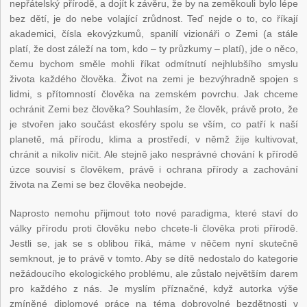
nepřátelský přírodě, a dojít k závěru, že by na zeměkouli bylo lépe
bez dětí, je do nebe volající zrůdnost. Teď nejde o to, co říkají
akademici, čísla ekovýzkumů, spanilí vizionáři o Zemi (a stále
platí, že dost záleží na tom, kdo – ty průzkumy – platí), jde o něco,
čemu bychom směle mohli říkat odmítnutí nejhlubšího smyslu
života každého člověka. Život na zemi je bezvýhradně spojen s
lidmi, s přítomností člověka na zemském povrchu. Jak chceme
ochránit Zemi bez člověka? Souhlasím, že člověk, právě proto, že
je stvořen jako součást ekosféry spolu se vším, co patří k naší
planetě, má přírodu, klima a prostředí, v němž žije kultivovat,
chránit a nikoliv ničit. Ale stejně jako nesprávné chování k přírodě
úzce souvisí s člověkem, právě i ochrana přírody a zachování
života na Zemi se bez člověka neobejde.
Naprosto nemohu přijmout toto nové paradigma, které staví do
války přírodu proti člověku nebo chcete-li člověka proti přírodě.
Jestli se, jak se s oblibou říká, máme v něčem nyní skutečně
semknout, je to právě v tomto. Aby se dítě nedostalo do kategorie
nežádoucího ekologického problému, ale zůstalo největším darem
pro každého z nás. Je myslím příznačné, když autorka výše
zmíněné diplomové práce na téma dobrovolné bezdětnosti v