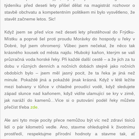
týdeníku před deseti lety přišel dělat na magistrát rozhovor o
stavbě obchvatu a kompetentním politikem mi bylo vysvětleno, že
stavět začneme letos. Sic!
Když jsem se před více než deseti lety přestěhoval do Frýdku-
Místku a poprvé šel proti proudu Morávky do hospody u řeky v
Dobré, byl jsem ohromený. Vůbec jsem nečekal, že něco tak
krásného kousek od města najdu. Hluboký kaňon, kterým se valí
průzračná voda horské řeky. Při každé další cestě – a že jich za tu
dobu v různých denních a nočních dobách stejně jako ročních
obdobích bylo – jsem měl jasný pocit, že ta řeka je jiná než
minule. Pokaždé jiná a pokaždé jinak krásná. Když v létě ležíte
mezi balvany v tůňce v chladné proudící vodě, když sledujete
západ slunce nad kaňonem, když vidíte ulamující se kry v zimě,
jak naráží do kamenů…Více si o putování podél řeky můžete
přečíst třeba
zde
.
Ale ani tyto moje pocity přece nemůžou být víc než zdraví tisíců
lidí o pár kilometrů vedle. Ano, stavme ohleduplně k životnímu
prostředí, respektujme přírodní hodnoty a stavme tak, ať