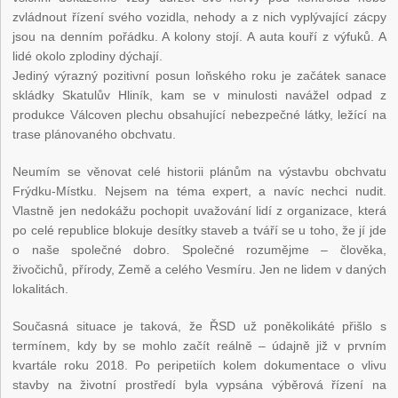
zvládnout řízení svého vozidla, nehody a z nich vyplývající zácpy
jsou na denním pořádku. A kolony stojí. A auta kouří z výfuků. A
lidé okolo zplodiny dýchají.
Jediný výrazný pozitivní posun loňského roku je začátek sanace
skládky Skatulův Hliník, kam se v minulosti navážel odpad z
produkce Válcoven plechu obsahující nebezpečné látky, ležící na
trase plánovaného obchvatu.
Neumím se věnovat celé historii plánům na výstavbu obchvatu
Frýdku-Místku. Nejsem na téma expert, a navíc nechci nudit.
Vlastně jen nedokážu pochopit uvažování lidí z organizace, která
po celé republice blokuje desítky staveb a tváří se u toho, že jí jde
o naše společné dobro. Společné rozumějme – člověka,
živočichů, přírody, Země a celého Vesmíru. Jen ne lidem v daných
lokalitách.
Současná situace je taková, že ŘSD už poněkolikáté přišlo s
termínem, kdy by se mohlo začít reálně – údajně již v prvním
kvartále roku 2018. Po peripetiích kolem dokumentace o vlivu
stavby na životní prostředí byla vypsána výběrová řízení na