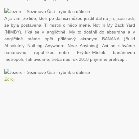
A já vím, že lidé, kteří po dálnici můžou jezdit dál na jih, jsou rádi,
že byla postavena. Ti místní o něco méně. Not In My Back Yard
(NIMBY), říká se v angličtině. My to dotáhli do absurdna a v
angličtině máme opět přiléhavý akronym BANANA (Build
Absolutely Nothing Anywhere Near Anything). Asi se stáváme
banánovou republikou…nebo Frýdek-Místek banánovou
metropolí. Tak uvidíme, třeba nás rok 2018 příjemně překvapí.
Zdroj