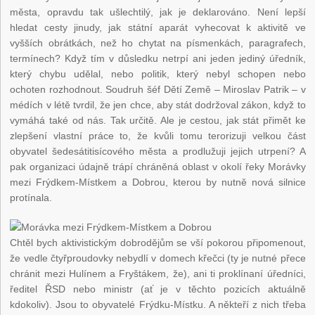
města, opravdu tak ušlechtilý, jak je deklarováno. Není lepší
hledat cesty jinudy, jak státní aparát vyhecovat k aktivitě ve
vyšších obrátkách, než ho chytat na písmenkách, paragrafech,
termínech? Když tím v důsledku netrpí ani jeden jediný úředník,
který chybu udělal, nebo politik, který nebyl schopen nebo
ochoten rozhodnout. Soudruh šéf Dětí Země – Miroslav Patrik – v
médích v létě tvrdil, že jen chce, aby stát dodržoval zákon, když to
vymáhá také od nás. Tak určitě. Ale je cestou, jak stát přimět ke
zlepšení vlastní práce to, že kvůli tomu terorizuji velkou část
obyvatel šedesátitisícového města a prodlužuji jejich utrpení? A
pak organizaci údajně trápí chráněná oblast v okolí řeky Morávky
mezi Frýdkem-Místkem a Dobrou, kterou by nutně nová silnice
protínala.
Chtěl bych aktivistickým dobrodějům se vší pokorou připomenout,
že vedle čtyřproudovky nebydlí v domech křečci (ty je nutné přece
chránit mezi Hulínem a Fryštákem, že), ani ti proklínaní úředníci,
ředitel ŘSD nebo ministr (ať je v těchto pozicích aktuálně
kdokoliv). Jsou to obyvatelé Frýdku-Místku. A někteří z nich třeba