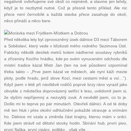
negativně ovlivňujeme své okolí co nejméně, a stavme jen tehdy,
když je to nezbytně nutné. Což je přesně tento příklad. Ale nic
přece není černobílé a každá stavba přece zasahuje do okolí,
něco přináší a něco bere.
Před několika lety byl zprovozněný úsek dálnice D3 mezi Táborem
a Soběslaví, který vede v blízkosti mého rodného Sezimova Ústí.
Fakticky několik desítek metrů kolem nádherné soustavy rybníků
a zříceniny Kozího hrádku, kde po svém vynuceném odchodu dle
místní tradice kázal Mistr Jan (ten na své působení vzpomínal
třeba takto – „Prve jsem kázal ve městech, ale nyní káži mezie
ploty, podle hradu, jenž slove Kozí, mezi cestami měst a vsí…“).
Když jsem v létě při návštěvě rodičů poprvé brzy ráno vyrazil jako
obvykle z městečka doprovázený setřicí k lesu, uvědomil jsem si,
že slyším nepříjemný a nezvyklý zvuk. A nevěděl jsem, co to je.
Došlo mi to teprve po pár minutách. Otevřeli dálnici. A od té doby
mě ten hluk i přes okolní odhlučnění pokaždé otravuje a vnímám
ho. Dálnice mi vzala a změnila část krajiny, kterou mám v srdci.
Kde jsem strávil od dětství stovky hodin. Sbírání hub, první pivo,
první flaška, první cigáro, polibky…však víte…