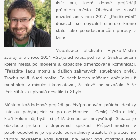
tisíc aut, které denně projíždějí
průtahem města. Obchvat se stavět
nezačal ani v roce 2017. „Poděkování“
dusících se obyvatel směřuje kromě
státu také pseudochráncům přírody z
Brna.
Vizualizace obchvatu Frýdku-Místku
zveřejněná v roce 2014 ŘSD je úchvatná podívaná. Svištíte autem
kolem města po moderní a kapacitně dimenzované komunikaci.
Přejíždíte řadu mostů a dalších zajímavých stavebních prvků.
Trochu sci-fi. A teď realita: Po třech letech můžeme opět jako už
mnohokrát v minulosti konstatovat, že stavět se nezačalo. A že
těch slibů za uplynulá desetiletí už bylo.
Městem každodenně projíždí po čtyřproudovém průtahu desítky
tisíc aut pohybujících se po ose Hranice – Český Těšín a lidé,
kteří kolem něj bydlí, si příliš domácnost nevyvětrají. Situace je
obzvláště prekérní v dopravních špičkách. Průjezd městem v
pátek odpoledne je opravdu adrenalinový zážitek. A protože ne
všichni dokážeme vždy udržet své nervy pod kontrolou nebo