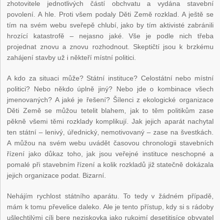
zhotovitele jednotlivých částí obchvatu a vydána stavební
povolení. A hle. Proti všem podaly Děti Země rozklad. A ještě se
tím na svém webu sveřepě chlubí, jako by tím aktivisté zabránili
hrozící katastrofě – nejasno jaké. Vše je podle nich třeba
projednat znovu a znovu rozhodnout. Skeptičtí jsou k brzkému
zahájení stavby už i někteří místní politici.
A kdo za situaci může? Státní instituce? Celostátní nebo místní
politici? Nebo někdo úplně jiný? Nebo jde o kombinace všech
jmenovaných? A jaké je řešení? Šílenci z ekologické organizace
Děti Země se můžou tetelit blahem, jak to těm politikům zase
pěkně všemi těmi rozklady komplikují. Jak jejich aparát nachytal
ten státní – lenivý, úřednický, nemotivovaný – zase na švestkách.
A můžou na svém webu uvádět časovou chronologii stavebních
řízení jako důkaz toho, jak jsou veřejné instituce neschopné a
pomalé při stavebním řízení a kolik rozkladů již statečně dokázala
jejich organizace podat. Bizarní.
Nehájím rychlost státního aparátu. To tedy v žádném případě,
mám k tomu převelice daleko. Ale je tento přístup, kdy si s rádoby
ušlechtilými cíli bere neziskovka jako rukojmí desetitisíce obyvatel