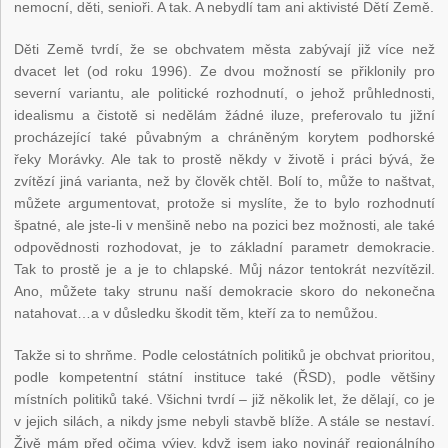
nemocní, děti, senioři. A tak. A nebydlí tam ani aktivisté Dětí Země.
Děti Země tvrdí, že se obchvatem města zabývají již více než
dvacet let (od roku 1996). Ze dvou možností se přiklonily pro
severní variantu, ale politické rozhodnutí, o jehož průhlednosti,
idealismu a čistotě si nedělám žádné iluze, preferovalo tu jižní
procházející také půvabným a chráněným korytem podhorské
řeky Morávky. Ale tak to prostě někdy v životě i práci bývá, že
zvítězí jiná varianta, než by člověk chtěl. Bolí to, může to naštvat,
můžete argumentovat, protože si myslíte, že to bylo rozhodnutí
špatné, ale jste-li v menšině nebo na pozici bez možnosti, ale také
odpovědnosti rozhodovat, je to základní parametr demokracie.
Tak to prostě je a je to chlapské. Můj názor tentokrát nezvítězil.
Ano, můžete taky strunu naší demokracie skoro do nekonečna
natahovat…a v důsledku škodit těm, kteří za to nemůžou.
Takže si to shrňme. Podle celostátních politiků je obchvat prioritou,
podle kompetentní státní instituce také (ŘSD), podle většiny
místních politiků také. Všichni tvrdí – již několik let, že dělají, co je
v jejich silách, a nikdy jsme nebyli stavbě blíže. A stále se nestaví.
Živě mám před očima výjev, když jsem jako novinář regionálního