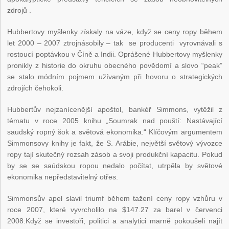
zdrojů .
Hubbertovy myšlenky získaly na váze, když se ceny ropy během
let 2000 – 2007 ztrojnásobily – tak se producenti vyrovnávali s
rostoucí poptávkou v Číně a Indii. Oprášené Hubbertovy myšlenky
pronikly z historie do okruhu obecného povědomí a slovo “peak”
se stalo módním pojmem užívaným při hovoru o strategických
zdrojích čehokoli.
Hubbertův nejzanícenější apoštol, bankéř Simmons, vytěžil z
tématu v roce 2005 knihu „Soumrak nad pouští: Nastávající
saudský ropný šok a světová ekonomika.“ Klíčovým argumentem
Simmonsovy knihy je fakt, že S. Arábie, největší světový vývozce
ropy tají skutečný rozsah zásob a svoji produkční kapacitu. Pokud
by se se saúdskou ropou nedalo počítat, utrpěla by světové
ekonomika nepředstavitelný otřes.
Simmonsův apel slavil triumf během tažení ceny ropy vzhůru v
roce 2007, které vyvrcholilo na $147.27 za barel v červenci
2008.Když se investoři, politici a analytici marně pokoušeli najít