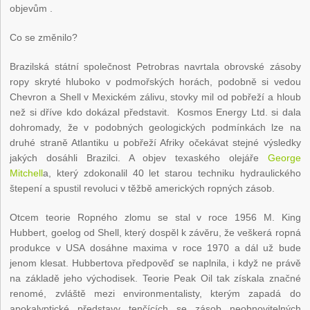
objevům .
Co se změnilo?
Brazilská státní společnost Petrobras navrtala obrovské zásoby
ropy skryté hluboko v podmořských horách, podobně si vedou
Chevron a Shell v Mexickém zálivu, stovky mil od pobřeží a hloub
než si dříve kdo dokázal představit. Kosmos Energy Ltd. si dala
dohromady, že v podobných geologických podmínkách lze na
druhé straně Atlantiku u pobřeží Afriky očekávat stejné výsledky
jakých dosáhli Brazilci. A objev texaského olejáře
George
Mitchell
a, který zdokonalil 40 let starou techniku hydraulického
štepení a spustil revoluci v těžbě amerických ropných zásob.
Otcem teorie Ropného zlomu se stal v roce 1956 M. King
Hubbert, goelog od Shell, který dospěl k závěru, že veškerá ropná
produkce v USA dosáhne maxima v roce 1970 a dál už bude
jenom klesat. Hubbertova předpověď se naplnila, i když ne právě
na základě jeho východisek. Teorie Peak Oil tak získala značné
renomé, zvláště mezi environmentalisty, kterým zapadá do
apokalyptické představy tenčících se zásob neobnovitelných