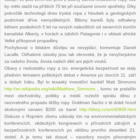
by mělo stačit na příštích 70 let při současné úrovni spotřeby. Díky
pokročilé technologii dnes tryská ropa z hloubek a geologických
podmínek dříve nemyslitelných. Biliony barelů byly odhaleny
během posledních 5 let na nových nalezištích od severních končin
kanadské Alberty, v horách a údolích Patagonie i v oblasti africké
Velké příkopové propadliny.
Pochybovat o lidském důvtipu se nevyplácí, komentuje Daniel
Lacalle. Odhalené zásoby jsou tak obrovské, že je nevyčerpáme
za našeho života, života našich dětí ani jejich vnuků.
Obavy z nedostatku ropy a tzv. energetická bezpečnost se staly
předním tématem politických debat v Americe po útocích 11. září
a dobytí Iráku. Byl to texaský investiční bankéř Matt Simmons
http://en.wikipedia.org/wiki/Matthew_Simmons
, komu se podařilo
mezi obchodníky, politiky a médii roztočit spirálu děsu z
nezvratného propadu těžby ropy. Goldman Sachs v té době hrozil
skokovými cenami $200 za barel
http://blisty.cz/art/40808.html
Diskuze o Ropném zlomu udávaly tón na environmentalistických
konferencích, vědeckých kongresech o přírodních zdrojích a
bezpečnostních konferencích po většinu prvního desetiletí 21.
století. A je tomu tak dosud – navzdory novým převratným