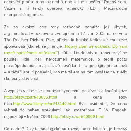
odpověď proč je ropa tak drahá, nabízel se k uvěření Ropný zlom.
Vážně s ní tehdy operoval americký FED i Mezinárodní
energetická agentura.
Že za explozi cen ropy rozhodně nemůže její úbytek,
argumentoval v rozhovoru zveřejněném 17. září 2008 na serveru
The Register Richard Pike, předseda britské Královské chemické
společnosti (článek se jmenuje
„Ropný zlom se odkládá: Co vám
ropné společnosti neřeknou“
). Cituji: Do debaty o „konci ropy“ se
pouštějí lidé, kteří nerozumějí matematice, o teorii počtu
pravděpodobnosti mají mizivé povědomí – o geologii ani nemluvě
– a těžaři jsou ti poslední, kdo má zájem na tom vynášet na světlo
skutečný stav věcí.
A vypukla v plné síle americká hypotéční, posléze tzv. finační krize
http://blisty.cz/art/43055.html
a cena ropy
řítila.
http://www.blisty.cz/art/43140.html
Bylo evidentní, že cenu
vyhnali do nebes spekulanti, jak upozorňoval F. W. Engdahl
nejpozději v květnu 2008
http://blisty.cz/art/40809.html
Co dodat? Díky technologickému rozvoji posledních let je hrozivý