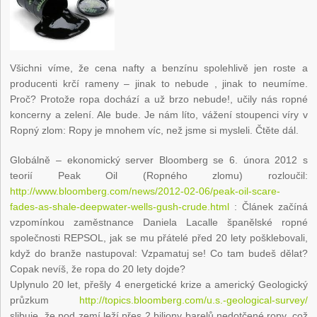
Všichni víme, že cena nafty a benzínu spolehlivě jen roste a
producenti krčí rameny – jinak to nebude , jinak to neumíme.
Proč? Protože ropa dochází a už brzo nebude!, učily nás ropné
koncerny a zelení. Ale bude. Je nám líto, vážení stoupenci víry v
Ropný zlom: Ropy je mnohem víc, než jsme si mysleli. Čtěte dál.
Globálně – ekonomický server Bloomberg se 6. února 2012 s
teorií Peak Oil (Ropného zlomu) rozloučil:
http://www.bloomberg.com/news/2012-02-06/peak-oil-scare-
fades-as-shale-deepwater-wells-gush-crude.html
: Článek začíná
vzpomínkou zaměstnance Daniela Lacalle španělské ropné
společnosti REPSOL, jak se mu přátelé před 20 lety pošklebovali,
když do branže nastupoval: Vzpamatuj se! Co tam budeš dělat?
Copak nevíš, že ropa do 20 lety dojde?
Uplynulo 20 let, přešly 4 energetické krize a americký Geologický
průzkum
http://topics.bloomberg.com/u.s.-geological-survey/
slibuje, že pod zemí leží přes 2 biliony barelů nedotčené ropy, což