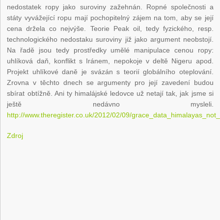
nedostatek ropy jako suroviny zažehnán. Ropné společnosti a
státy vyvážející ropu mají pochopitelný zájem na tom, aby se její
cena držela co nejvýše. Teorie Peak oil, tedy fyzického, resp.
technologického nedostaku suroviny již jako argument neobstojí.
Na řadě jsou tedy prostředky umělé manipulace cenou ropy:
uhlíková daň, konflikt s Iránem, nepokoje v deltě Nigeru apod.
Projekt uhlíkové daně je svázán s teorií globálního oteplování.
Zrovna v těchto dnech se argumenty pro její zavedení budou
sbírat obtížně. Ani ty himalájské ledovce už netají tak, jak jsme si
ještě nedávno mysleli.
http://www.theregister.co.uk/2012/02/09/grace_data_himalayas_not_
Zdroj